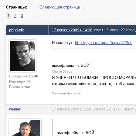
Страницы:
←
Следующая страница
→
1
2
3
phpdude
17 августа 2009 г. 14:38
, спустя 5 минут 27 секун
Начало тут:
http://pyha.ru/forum/topic/3225.0
пыхофлейм - в БОЙ
Спустя 66 сек.
Сообщения:
26646
Я УВЕРЕН ЧТО БОМЖИ - ПРОСТО МОРАЛЬНЫЕ
Репутация:
N
которые хуже животных, я за то, чтобы всех
Группа:
в ухо
Сапожник без сапог
welder
17 августа 2009 г. 12:45
, спустя 22 часа 6 минут 
пыхофлейм - в БОЙ