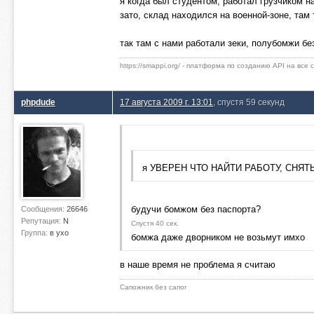
я когда был студентом, работал грузчиком н
зато, склад находился на военной-зоне, та
так там с нами работали зеки, полубомжи бе
https://smappi.org/ - платформа по созданию API на все
phpdude
17 августа 2009 г. 13:01
, спустя 59 секунд
я УВЕРЕН ЧТО НАЙТИ РАБОТУ, СНЯТ
будучи бомжом без паспорта?
Сообщения:
26646
Репутация:
N
Спустя 40 сек.
Группа:
в ухо
бомжа даже дворником не возьмут имхо
в наше время не проблема я считаю
Сапожник без сапог