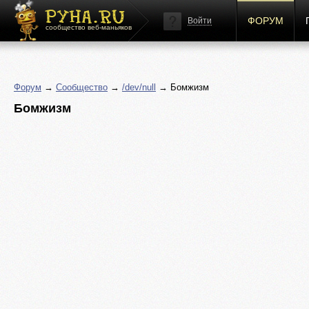
ФОРУМ
Войти
сообщество веб-маньяков
Форум
→
Сообщество
→
/dev/null
→ Бомжизм
Бомжизм