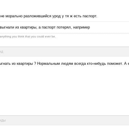
 не морально разложившийся урод у тя ж есть паспорт.
выгнали из квартиры, а паспорт потерял, например
 anything you think that you could ever be.
нд
ыгнать из квартиры ? Нормальным людям всегда кто-нибудь поможет. А е
унды