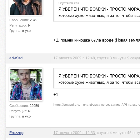
Спустя 66 сек.
Я УВЕРЕН ЧТО БОМЖИ - ПРОСТО МОРАЛЬ
которые хуже животных, я за то, чтобы вс
Сообщения:
2945
Репутация:
N
Группа:
в ухо
+1, помню киношка была вроде (Новая земля)
adw0rd
17 августа 2009 г. 12:48
, спустя 3 минуты 9 секу
Я УВЕРЕН ЧТО БОМЖИ - ПРОСТО МОРАЛЬ
которые хуже животных, я за то, чтобы вс
+1
https://smappi.org/ - платформа по созданию API на все
Сообщения:
22959
Репутация:
N
Группа:
в ухо
Frozzeg
17 августа 2009 г. 12:53
, спустя 4 минуты 45 сек