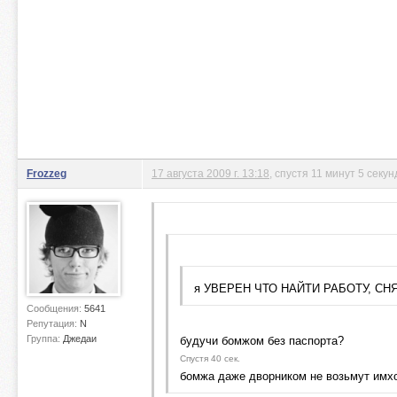
Frozzeg
17 августа 2009 г. 13:18
, спустя 11 минут 5 секун
я УВЕРЕН ЧТО НАЙТИ РАБОТУ, СН
Сообщения:
5641
Репутация:
N
Группа:
Джедаи
будучи бомжом без паспорта?
Спустя 40 сек.
бомжа даже дворником не возьмут имх