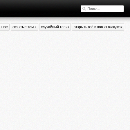
нное
скрытые темы
случайный топик
открыть всё в новых вкладках