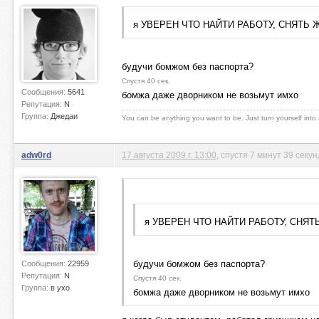
я УВЕРЕН ЧТО НАЙТИ РАБОТУ, СНЯТЬ 
будучи бомжом без паспорта?
Спустя 40 сек.
Сообщения:
5641
бомжа даже дворником не возьмут имхо
Репутация:
N
Группа:
Джедаи
You can be anything you want to be. Just turn yourself into
adw0rd
17 августа 2009 г. 13:00
, спустя 7 минут 39 секун
я УВЕРЕН ЧТО НАЙТИ РАБОТУ, СНЯТ
будучи бомжом без паспорта?
Сообщения:
22959
Репутация:
N
Спустя 40 сек.
Группа:
в ухо
бомжа даже дворником не возьмут имхо