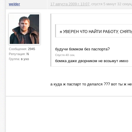
welder
17 августа 2009 г. 13:07
, спустя 5 минут 32 секу
я УВЕРЕН ЧТО НАЙТИ РАБОТУ, СНЯТ
будучи бомжом без паспорта?
Сообщения:
2945
Репутация:
N
Спустя 40 сек.
Группа:
в ухо
бомжа даже дворником не возьмут имхо
а куда ж паспарт то делался ??? вот ты ж н