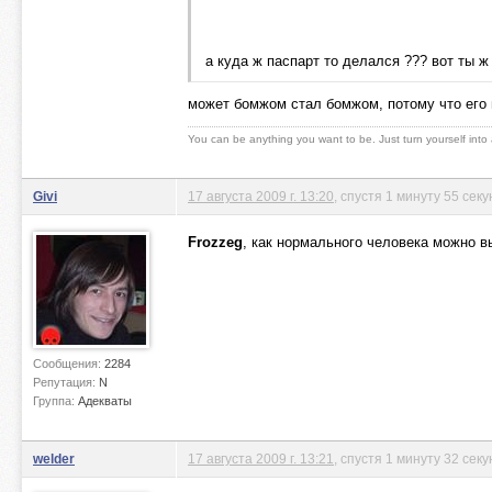
а куда ж паспарт то делался ??? вот ты ж
может бомжом стал бомжом, потому что его 
You can be anything you want to be. Just turn yourself into
Givi
17 августа 2009 г. 13:20
, спустя 1 минуту 55 секу
Frozzeg
, как нормального человека можно в
Сообщения:
2284
Репутация:
N
Группа:
Адекваты
welder
17 августа 2009 г. 13:21
, спустя 1 минуту 32 сек