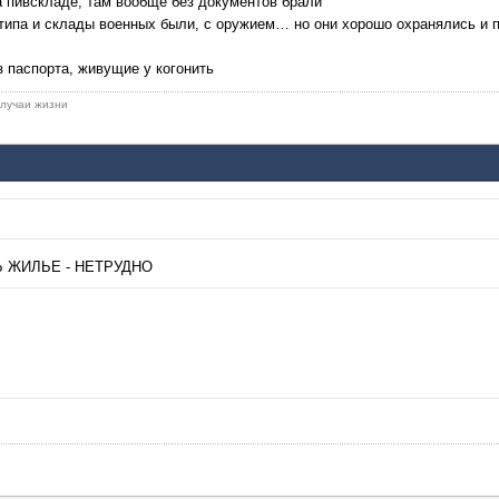
а пивскладе, там вообще без документов брали
м типа и склады военных были, с оружием… но они хорошо охранялись и 
з паспорта, живущие у когонить
 случаи жизни
Ь ЖИЛЬЕ - НЕТРУДНО