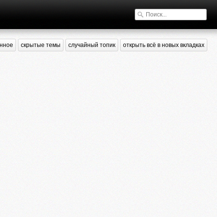
нное
скрытые темы
случайный топик
открыть всё в новых вкладках