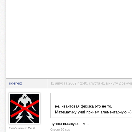
rider-sx
11 августа 2009 г. 2:40
, спустя 41 минуту 2 секу
не, квантовая физика это не то.
Математику учи! причем элементарную =)
лучше высшую… м…
Сообщения:
2706
Спустя 26 сек.