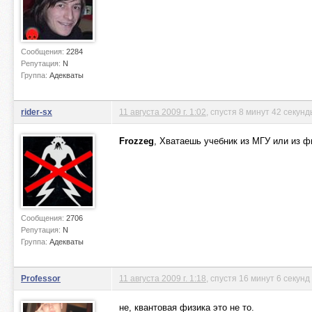
Сообщения:
2284
Репутация:
N
Группа:
Адекваты
rider-sx
11 августа 2009 г. 1:02
, спустя 8 минут 42 секун
Frozzeg
, Хватаешь учебник из МГУ или из фи
Сообщения:
2706
Репутация:
N
Группа:
Адекваты
Professor
11 августа 2009 г. 1:18
, спустя 16 минут 6 секунд
не, квантовая физика это не то.