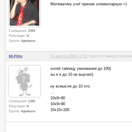
Математику учи! причем элементарную =)
Сообщения:
2089
Репутация:
N
Группа:
Адекваты
Mr.Pihto
11 августа 2009 г. 1:59
, спустя 41 минуту 18 секу
хотяб таблицу умножения до 100)
зы я и до 10 не выучил)
ну всмысле до 10 это:
…
10х8=80
Сообщения:
1386
10х9=90
Репутация:
N
10х10=100
Группа:
Адекваты