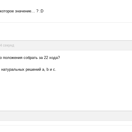
екоторое значение… ? :D
14 секунд
о положения собрать за 22 хода?
 натуральных решений a, b и c.