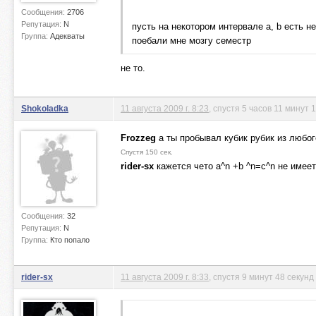
Сообщения:
2706
Репутация:
N
пусть на некотором интервале a, b есть н
Группа:
Адекваты
поебали мне мозгу семестр
не то.
Shokoladka
11 августа 2009 г. 8:23
, спустя 5 часов 11 минут 
Frozzeg
а ты пробывал кубик рубик из любог
Спустя 150 сек.
rider-sx
кажется чето а^n +b ^n=c^n не имеет
Сообщения:
32
Репутация:
N
Группа:
Кто попало
rider-sx
11 августа 2009 г. 8:33
, спустя 9 минут 48 секунд