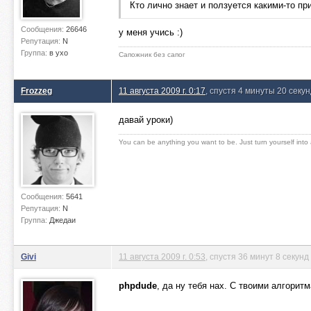
Кто лично знает и ползуется какими-то пр
Сообщения:
26646
у меня учись :)
Репутация:
N
Группа:
в ухо
Сапожник без сапог
Frozzeg
11 августа 2009 г. 0:17
, спустя 4 минуты 20 секу
давай уроки)
You can be anything you want to be. Just turn yourself into
Сообщения:
5641
Репутация:
N
Группа:
Джедаи
Givi
11 августа 2009 г. 0:53
, спустя 36 минут 8 секунд
phpdude
, да ну тебя нах. С твоими алгорит