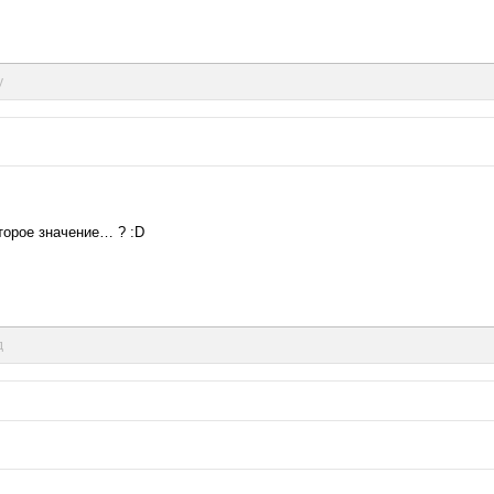
у
оторое значение… ? :D
д