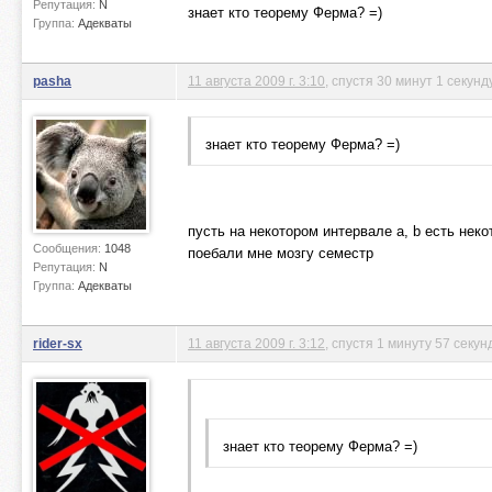
Репутация:
N
знает кто теорему Ферма? =)
Группа:
Адекваты
pasha
11 августа 2009 г. 3:10
, спустя 30 минут 1 секунд
знает кто теорему Ферма? =)
пусть на некотором интервале a, b есть нек
Сообщения:
1048
поебали мне мозгу семестр
Репутация:
N
Группа:
Адекваты
rider-sx
11 августа 2009 г. 3:12
, спустя 1 минуту 57 секун
знает кто теорему Ферма? =)