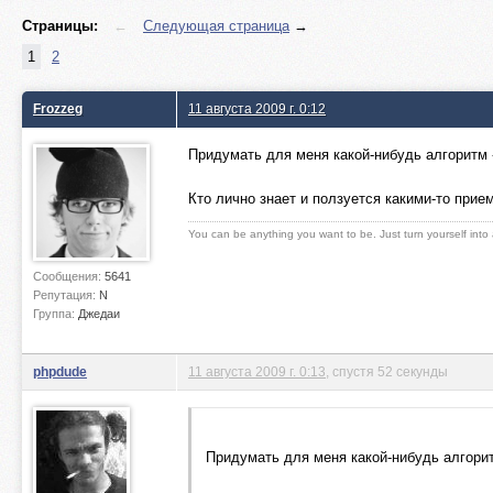
Страницы:
←
Следующая страница
→
1
2
Frozzeg
11 августа 2009 г. 0:12
Придумать для меня какой-нибудь алгоритм 
Кто лично знает и ползуется какими-то прие
You can be anything you want to be. Just turn yourself into
Сообщения:
5641
Репутация:
N
Группа:
Джедаи
phpdude
11 августа 2009 г. 0:13
, спустя 52 секунды
Придумать для меня какой-нибудь алгори