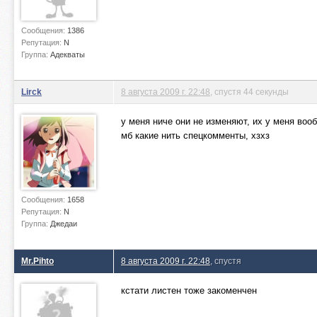
Сообщения:
1386
Репутация:
N
Группа:
Адекваты
Lirck
8 августа 2009 г. 22:48
, спустя 44 секунды
у меня ниче они не изменяют, их у меня воо
мб какие нить спецкомменты, хзхз
Сообщения:
1658
Репутация:
N
Группа:
Джедаи
Mr.Pihto
8 августа 2009 г. 22:48
, спустя
кстати листен тоже закоменчен