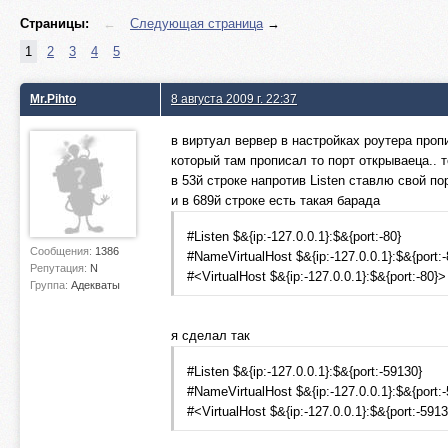
Страницы:
←
Следующая страница
→
1
2
3
4
5
Mr.Pihto
8 августа 2009 г. 22:37
в виртуал вервер в настройках роутера пропи
который там прописал то порт открываеца.. 
в 53й строке напротив Listen ставлю свой по
и в 689й строке есть такая барада
#Listen $&{ip:-127.0.0.1}:$&{port:-80}
Сообщения:
1386
#NameVirtualHost $&{ip:-127.0.0.1}:$&{port:-
Репутация:
N
#<VirtualHost $&{ip:-127.0.0.1}:$&{port:-80}>
Группа:
Адекваты
я сделал так
#Listen $&{ip:-127.0.0.1}:$&{port:-59130}
#NameVirtualHost $&{ip:-127.0.0.1}:$&{port:
#<VirtualHost $&{ip:-127.0.0.1}:$&{port:-591