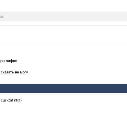
нды
ероглифах.
 сказать не могу
ш xtnf nfrjt)