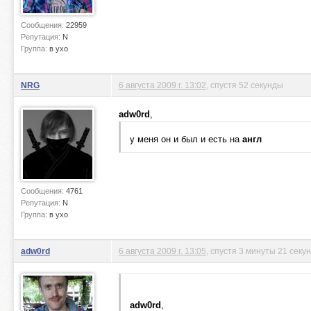
Сообщения:
22959
Репутация:
N
Группа:
в ухо
NRG
6 августа 2009 г. 13:02
, спустя 52 секунды
adw0rd
,
у меня он и был и есть на
англ
Сообщения:
4761
Репутация:
N
Группа:
в ухо
adw0rd
6 августа 2009 г. 13:05
, спустя 3 минуты 21 секу
adw0rd
,