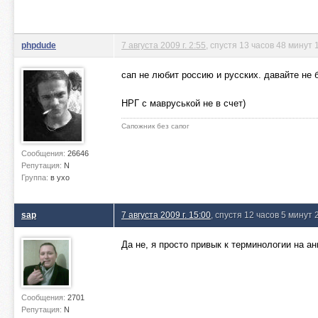
phpdude
7 августа 2009 г. 2:55
, спустя 13 часов 48 минут 
сап не любит россию и русских. давайте не 
НРГ с мавруськой не в счет)
Сапожник без сапог
Сообщения:
26646
Репутация:
N
Группа:
в ухо
sap
7 августа 2009 г. 15:00
, спустя 12 часов 5 минут 
Да не, я просто привык к терминологии на а
Сообщения:
2701
Репутация:
N