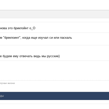
анова это брикпойнт о_О
м "брекпоинт", когда еще изучал си или паскаль
не будем ему отвечать ведь мы русские)
 случаи жизни
нды