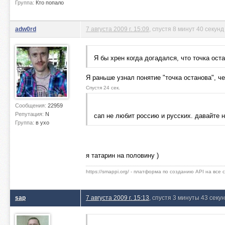
Группа:
Кто попало
adw0rd
7 августа 2009 г. 15:09
, спустя 8 минут 40 секунд
Я бы хрен когда догадался, что точка ост
Я раньше узнал понятие "точка останова", че
Спустя 24 сек.
Сообщения:
22959
Репутация:
N
сап не любит россию и русских. давайте 
Группа:
в ухо
я татарин на половину )
https://smappi.org/ - платформа по созданию API на все
sap
7 августа 2009 г. 15:13
, спустя 3 минуты 43 секу