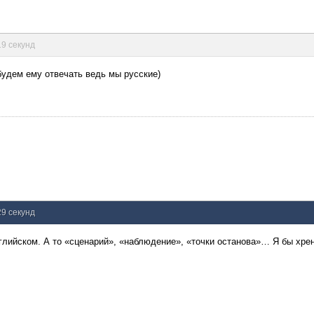
19 секунд
будем ему отвечать ведь мы русские)
29 секунд
нглийском. А то «сценарий», «наблюдение», «точки останова»… Я бы хрен