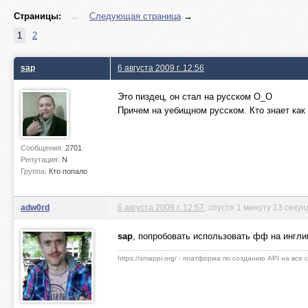
Страницы:
←
Следующая страница
→
1
2
sap
6 августа 2009 г. 12:56
Это пиздец, он стал на русском О_О
Причем на уебищном русском. Кто знает как
Сообщения:
2701
Репутация:
N
Группа:
Кто попало
adw0rd
6 августа 2009 г. 12:57
, спустя 1 минуту 13 секун
sap
, попробовать использовать фф на ингли
https://smappi.org/ - платформа по созданию API на все