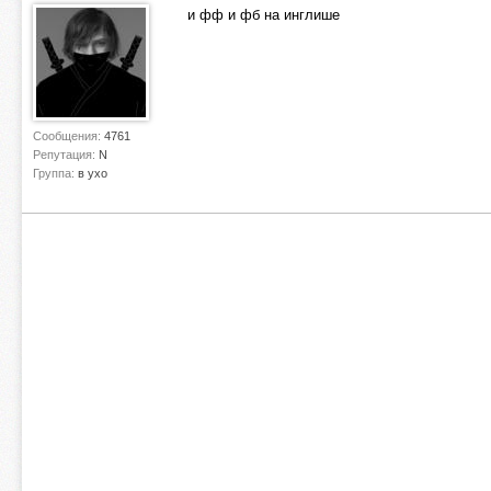
и фф и фб на инглише
Сообщения:
4761
Репутация:
N
Группа:
в ухо