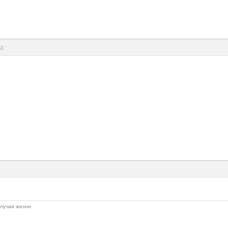
нд
 случаи жизни