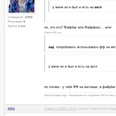
у меня он и был и есть на
англ
Сообщения:
22959
Репутация:
N
Группа:
в ухо
он, это кто? Файрбаг или Файрфокс… мля
Спустя 45 сек.
sap
, попробовать использовать фф на инг
у меня он и был и есть на англ
по логике - у тебя ФФ на инглише, а файрба
https://smappi.org/ - платформа по созданию API на все
NRG
6 августа 2009 г. 13:07
, спустя 1 минуту 44 секу