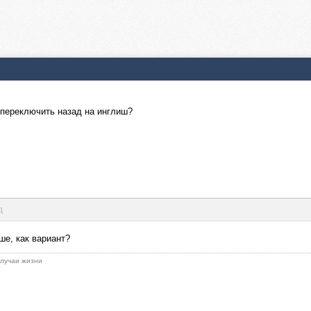
 переключить назад на инглиш?
д
ше, как вариант?
 случаи жизни