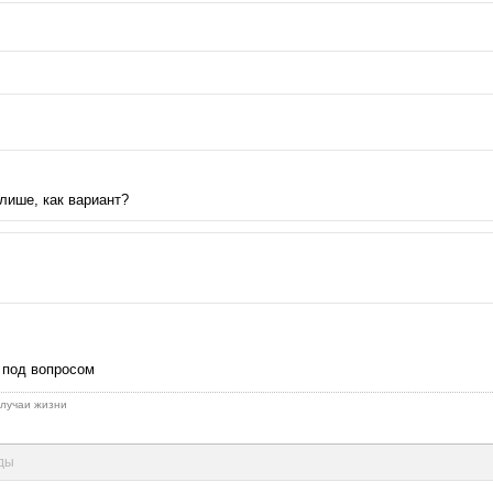
лише, как вариант?
г под вопросом
 случаи жизни
нды