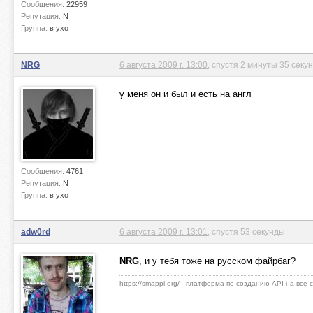
Сообщения:
22959
Репутация:
N
Группа:
в ухо
NRG
6 августа 2009 г. 13:00
, спустя 2 минуты 35 секу
у меня он и был и есть на англ
Сообщения:
4761
Репутация:
N
Группа:
в ухо
adw0rd
6 августа 2009 г. 13:01
, спустя 53 секунды
NRG
, и у тебя тоже на русском файрбаг?
https://smappi.org/ - платформа по созданию API на все