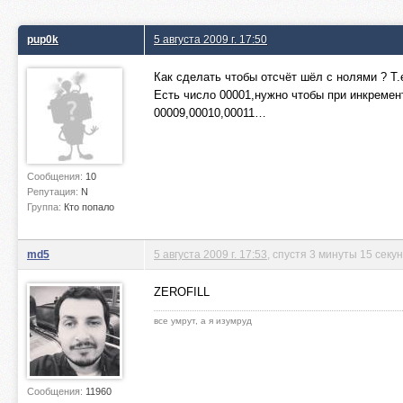
pup0k
5 августа 2009 г. 17:50
Как сделать чтобы отсчёт шёл с нолями ? Т.
Есть число 00001,нужно чтобы при инкремент
00009,00010,00011…
Сообщения:
10
Репутация:
N
Группа:
Кто попало
md5
5 августа 2009 г. 17:53
, спустя 3 минуты 15 секу
ZEROFILL
все умрут, а я изумруд
Сообщения:
11960