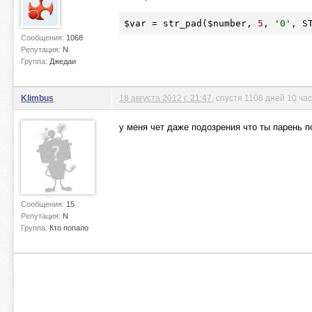
$var
 = str_pad(
$number
, 
5
, 
'0'
, S
Сообщения:
1068
Репутация:
N
Группа:
Джедаи
Klimbus
18 августа 2012 г. 21:47
, спустя 1108 дней 10 ча
у меня чет даже подозрения что ты парень п
Сообщения:
15
Репутация:
N
Группа:
Кто попало