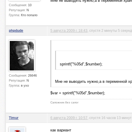
Мне не выводить нужно,а в переменной хран
Сообщения:
10
Репутация:
N
Группа:
Кто попало
phpdude
5 августа 2009 г. 18:43
, спустя 2 минуты 5 секунд
sprintf("%05d",$number);
Сообщения:
26646
Репутация:
N
Мне не выводить нужно,а в переменной хр
Группа:
в ухо
$var = sprintf("%05d",$number);
Сапожник без сапог
Timur
6 августа 2009 г. 10:57
, спустя 16 часов 13 минут
как вариант