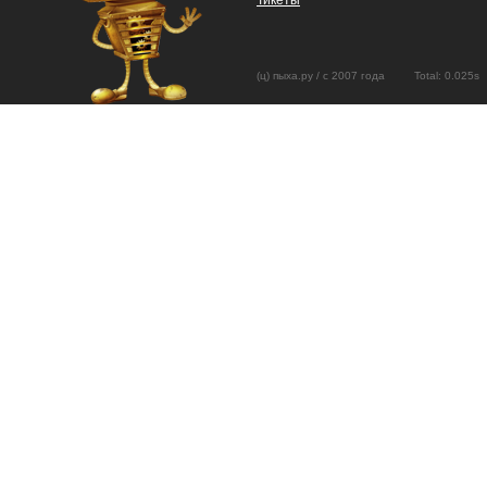
Тикеты
(ц) пыха.ру / с 2007 года Total: 0.02