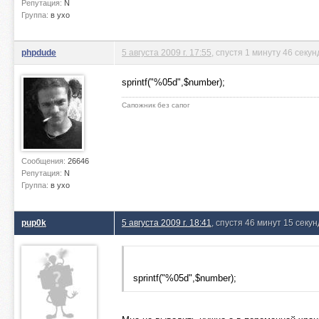
Репутация:
N
Группа:
в ухо
phpdude
5 августа 2009 г. 17:55
, спустя 1 минуту 46 секун
sprintf("%05d",$number);
Сапожник без сапог
Сообщения:
26646
Репутация:
N
Группа:
в ухо
pup0k
5 августа 2009 г. 18:41
, спустя 46 минут 15 секун
sprintf("%05d",$number);