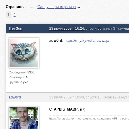
Страницы:
←
Следующая страница
→
1
2
Trej Gun
23 июля 2009 г. 16:24
, спустя 50 минут 37 секунд
adw0rd
,
https://my.kyivstar.ua/wap/
Сообщения:
5305
Репутация:
N
Группа:
в ухо
adw0rd
23 июля 2009 г. 10:43
, спустя 18 часов 19 минут 
CTAPbIu_MABP
, и?)
https://smappi.org/ - платформа по созданию API на все