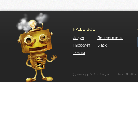
НАШЕ ВСЕ
Форум
Пользователи
Пыхослёт
Slack
Тикеты
(ц) пыха.ру / с 2007 года Total: 0.01