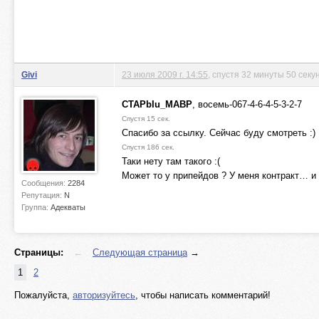
Givi
23 июля 2009 г. 14:55
, спустя 32 минуты 50 секу
CTAPbIu_MABP
, восемь-067-4-6-4-5-3-2-7
Спустя 15 сек.
Спасибо за ссылку. Сейчас буду смотреть :)
Спустя 186 сек.
Таки нету там такого :(
Может то у припейдов ? У меня контракт… и я
Сообщения:
2284
Репутация:
N
Группа:
Адекваты
Страницы:
←
Следующая страница
→
1
2
Пожалуйста,
авторизуйтесь
, чтобы написать комментарий!