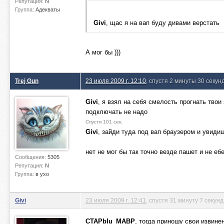
Репутация:
N
Группа:
Адекваты
Givi
, щас я на вап буду дивами верстать
А мог бы )))
Trej Gun
23 июля 2009 г. 12:10
, спустя 2 минуты 30 секун
Givi
, я взял на себя смелость прогнать твои
подключать не надо
Спустя 101 сек.
Givi
, зайди туда под вап браузером и увиди
нет не мог бы так точно везде пашет и не еб
Сообщения:
5305
Репутация:
N
Группа:
в ухо
Givi
23 июля 2009 г. 12:41
, спустя 31 минуту 7 секунд
CTAPbIu_MABP
, тогда приношу свои извинен