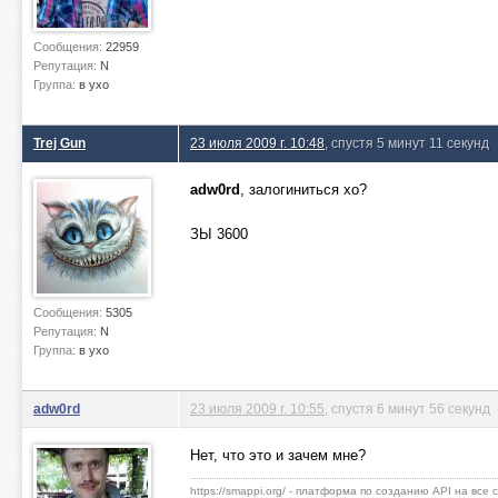
Сообщения:
22959
Репутация:
N
Группа:
в ухо
Trej Gun
23 июля 2009 г. 10:48
, спустя 5 минут 11 секунд
adw0rd
, залогиниться хо?
ЗЫ 3600
Сообщения:
5305
Репутация:
N
Группа:
в ухо
adw0rd
23 июля 2009 г. 10:55
, спустя 6 минут 56 секунд
Нет, что это и зачем мне?
https://smappi.org/ - платформа по созданию API на все