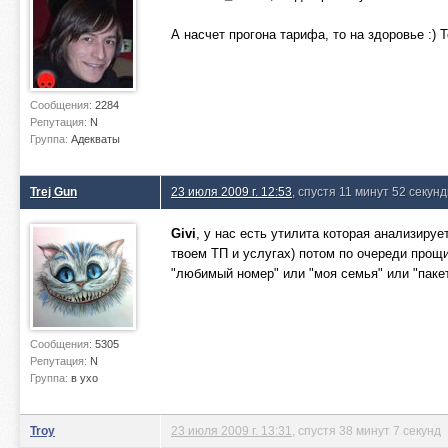
А насчет прогона тарифа, то на здоровье :) Т
Сообщения:
2284
Репутация:
N
Группа:
Адекваты
Trej Gun
23 июля 2009 г. 12:53
, спустя 11 минут 52 секун
Givi
, у нас есть утилита которая анализируе
твоем ТП и услугах) потом по очереди прощ
"любимый номер" или "моя семья" или "пакет
Сообщения:
5305
Репутация:
N
Группа:
в ухо
Troy
23 июля 2009 г. 13:31
, спустя 38 минут 7 секунд