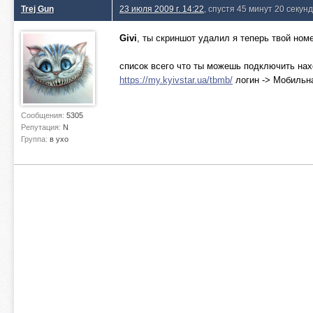
Trej Gun
23 июля 2009 г. 14:22
, спустя 45 минут 20 секунд
Givi
, ты скриншот удалил я теперь твой ном
список всего что ты можешь подключить нах
https://my.kyivstar.ua/tbmb/
логин -> Мобильна
Сообщения:
5305
Репутация:
N
Группа:
в ухо