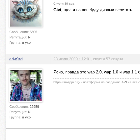
Спустя 39 сек.
Givi
, щас я на вап буду дивами верстать
Сообщения:
5305
Репутация:
N
Группа:
в ухо
adw0rd
23 июля 2009 г. 12:01
, спустя 57 секунд
Ясно, правда это wap 2.0, wap 1.0 и wap 1.1
https://smappi.org/ - платформа по созданию API на все
Сообщения:
22959
Репутация:
N
Группа:
в ухо