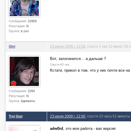
Сообщения:
22959
Репутация:
N
Группа:
в ухо
Givi
23 июля 2009 г. 12:08
, спустя 1 час 12 минут 56 
Вот, залогинился… а дальше ?
Спустя 83 сек.
Кстати, прикол в том, что у них почти все н
Сообщения:
2284
Репутация:
N
Группа:
Адекваты
Trej Gun
23 июля 2009 г. 12:00
, спустя 23 часа 52 минуты
adw0rd
, это моя работа - вап версия