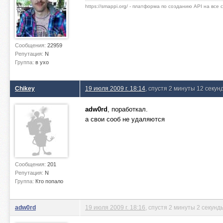
https://smappi.org/ - платформа по созданию API на все
Сообщения:
22959
Репутация:
N
Группа:
в ухо
Chikey
19 июля 2009 г. 18:14
, спустя 2 минуты 12 секун
adw0rd
, поработкал.
а свои сооб не удаляются
Сообщения:
201
Репутация:
N
Группа:
Кто попало
adw0rd
19 июля 2009 г. 18:16
, спустя 2 минуты 2 секунд