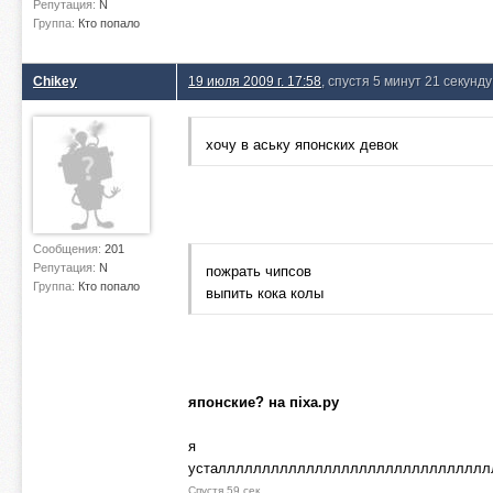
Репутация:
N
Группа:
Кто попало
Chikey
19 июля 2009 г. 17:58
, спустя 5 минут 21 секунду
хочу в аську японских девок
Сообщения:
201
Репутация:
N
пожрать чипсов
Группа:
Кто попало
выпить кока колы
японские? на пiха.ру
я
усталллллллллллллллллллллллллллллллл
Спустя 59 сек.