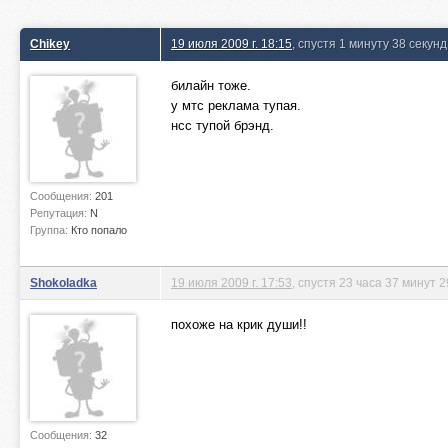
Chikey
19 июля 2009 г. 18:15
, спустя 1 минуту 38 секунд
билайн тоже.
у мтс реклама тупая.
нсс тупой брэнд.
Сообщения:
201
Репутация:
N
Группа:
Кто попало
Shokoladka
19 июля 2009 г. 17:53
, спустя 23 часа 37 минут 2
похоже на крик души!!
Сообщения:
32