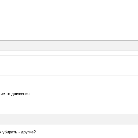
акие-то движения…
к убирать - другие?