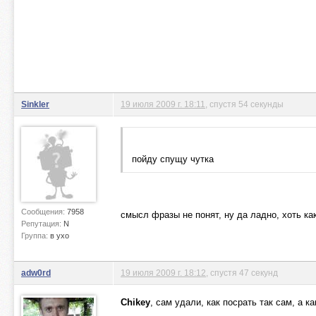
Sinkler
19 июля 2009 г. 18:11
, спустя 54 секунды
пойду спущу чутка
Сообщения:
7958
смысл фразы не понят, ну да ладно, хоть к
Репутация:
N
Группа:
в ухо
adw0rd
19 июля 2009 г. 18:12
, спустя 47 секунд
Chikey
, сам удали, как посрать так сам, а ка