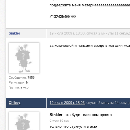
поддержите меня материаааааааааааааааааа
Z132435465768
Sinkler
19 июля 2009 г. 18:00
, спустя 2 минуты 11 секун
за кока-колой и чипсами вроде в магазин мож
Сообщения:
7958
Репутация:
N
Группа:
в ухо
Chikey
19 июля 2009 г. 18:03
, спустя 2 минуты 24 секун
Sinkler
, это будет слишком просто
Спустя 39 сек.
только что стукнули в асю