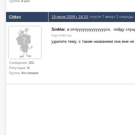
Группа:
в ухо
Chikey
19 июля 2009 г. 18:10
, спустя 7 минут 2 секунды
Sinkler
, в отпууууууууууууууск.. пойду спущ
Спустя 90 сек.
удалите тему, с таким названием она мне не
Сообщения:
201
Репутация:
N
Группа:
Кто попало