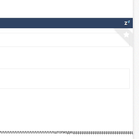
лллллллллллллллллллштопиздецццццццццццццццццццццццццццццццц