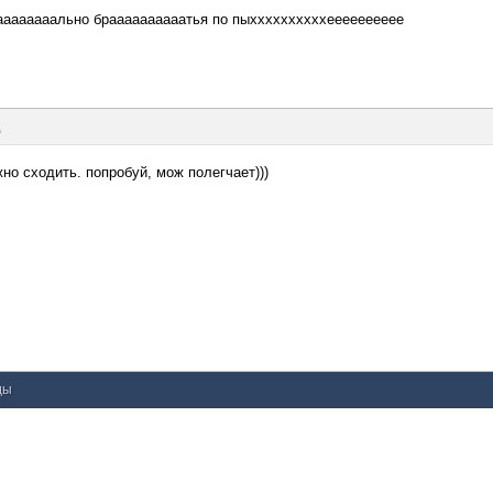
ааааааально браааааааааатья по пыххххххххххееееееееее
д
но сходить. попробуй, мож полегчает)))
ды