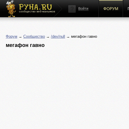
ФОРУМ
Войти
сообщество веб-маньяков
Форум
→
Сообщество
→
/dev/null
→ мегафон гавно
мегафон гавно