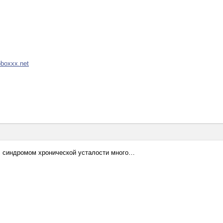
oboxxx.net
 с синдромом хронической усталости много…