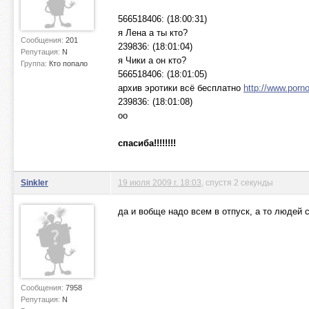
566518406: (18:00:31)
я Лена а ты кто?
Сообщения:
201
239836: (18:01:04)
Репутация:
N
я Чики а он кто?
Группа:
Кто попало
566518406: (18:01:05)
архив эротики всё бесплатно
http://www.porn
239836: (18:01:08)
оо
спасиба!!!!!!!!
Sinkler
19 июля 2009 г. 18:03
, спустя 2 секунды
да и вобще надо всем в отпуск, а то людей
Сообщения:
7958
Репутация:
N