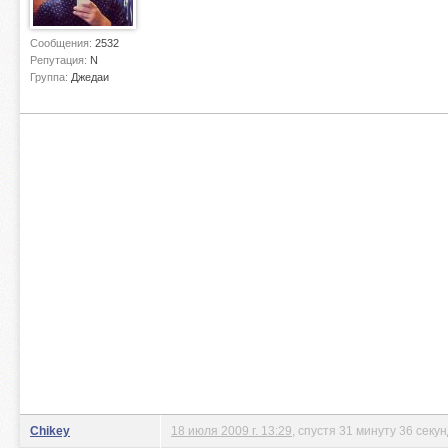
Сообщения:
2532
Репутация:
N
Группа:
Джедаи
Chikey
18 июля 2009 г. 13:29
, спустя 31 минуту 36 секу