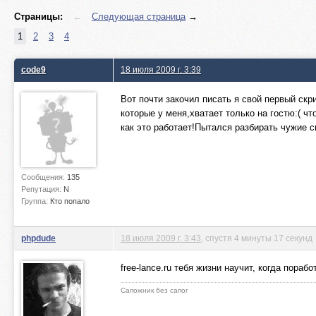
Страницы:
←
Следующая страница
→
1
2
3
4
code9
18 июля 2009 г. 3:39
Вот почти закочил писать я свой первый скр
которые у меня,хватает только на гостю:( ч
как это работает!Пытался разбирать чужие 
Сообщения:
135
Репутация:
N
Группа:
Кто попало
phpdude
18 июля 2009 г. 3:43
, спустя 4 минуты 17 секунд
free-lance.ru тебя жизни научит, когда пораб
Сапожник без сапог