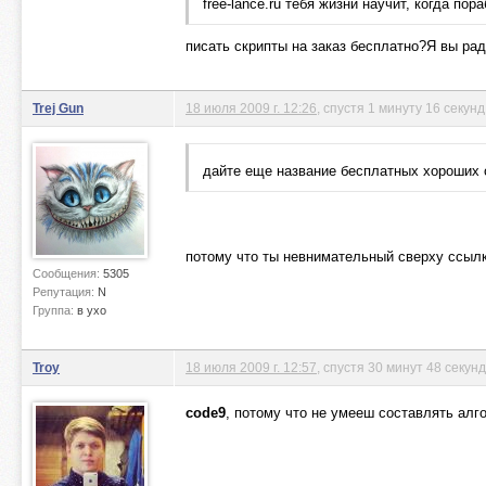
free-lance.ru тебя жизни научит, когда пор
писать скрипты на заказ бесплатно?Я вы рад
Trej Gun
18 июля 2009 г. 12:26
, спустя 1 минуту 16 секунд
дайте еще название бесплатных хороших о
потому что ты невнимательный сверху ссылк
Сообщения:
5305
Репутация:
N
Группа:
в ухо
Troy
18 июля 2009 г. 12:57
, спустя 30 минут 48 секунд
code9
, потому что не умееш составлять алго