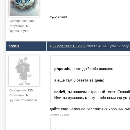
мд5 знает
Сообщения:
5305
Репутация:
N
Группа:
в ухо
code9
18 июля 2009 г. 12:25
, спустя 43 минуты 52 секу
phpdude
, полгода? тебе повезло
а еще там 3 ответа вв день)
Сообщения:
135
code9
, ты написал странный текст. Скачай
Репутация:
N
Или ты думаешь мы тут тебе семинар уст
Группа:
Кто попало
дайте еще название бесплатных хороших оче
Спустя 93 сек.