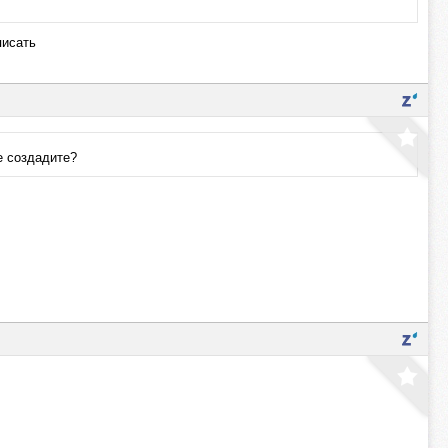
писать
е создадите?