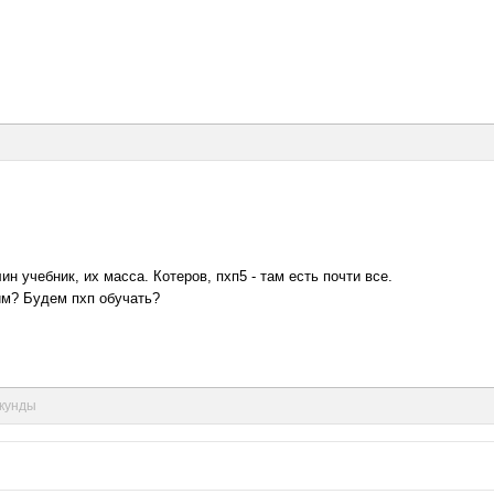
ин учебник, их масса. Котеров, пхп5 - там есть почти все.
им? Будем пхп обучать?
екунды