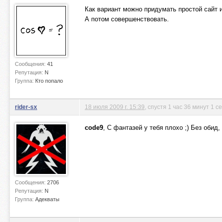
Как вариант можно придумать простой сайт и
А потом совершенствовать.
Сообщения:
41
Репутация:
N
Группа:
Кто попало
rider-sx
18 июля 2009 г. 15:39
, спустя 1 час 36 минут 1 с
code9
, С фантазей у тебя плохо ;) Без обид
Сообщения:
2706
Репутация:
N
Группа:
Адекваты