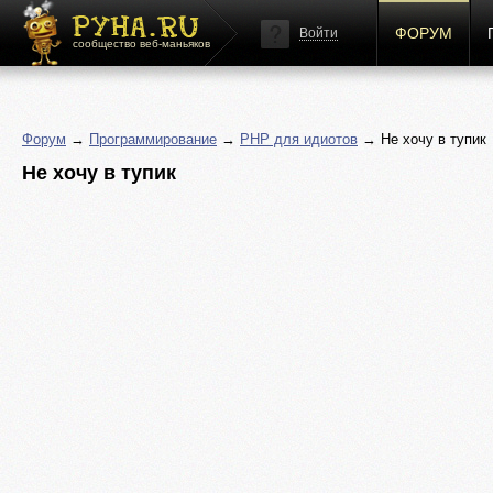
ФОРУМ
Войти
сообщество веб-маньяков
Форум
→
Программирование
→
PHP для идиотов
→ Не хочу в тупик
Не хочу в тупик