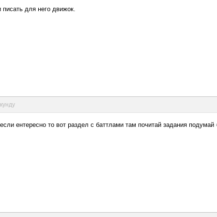
 писать для него движок.
екунду
, если ентересно то вот раздел с баттлами там почитай задания подумай