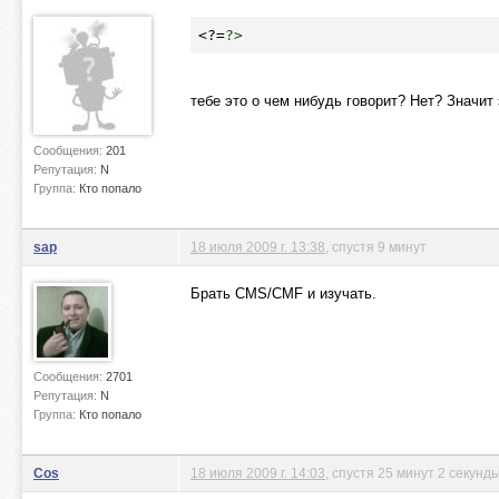
<?=
?>
тебе это о чем нибудь говорит? Нет? Значит 
Сообщения:
201
Репутация:
N
Группа:
Кто попало
sap
18 июля 2009 г. 13:38
, спустя 9 минут
Брать CMS/CMF и изучать.
Сообщения:
2701
Репутация:
N
Группа:
Кто попало
Cos
18 июля 2009 г. 14:03
, спустя 25 минут 2 секунд