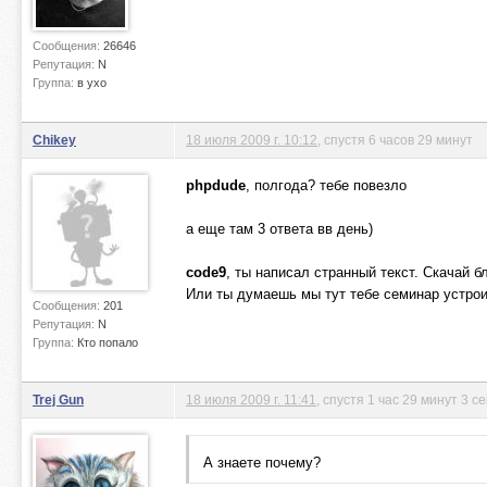
Сообщения:
26646
Репутация:
N
Группа:
в ухо
Chikey
18 июля 2009 г. 10:12
, спустя 6 часов 29 минут
phpdude
, полгода? тебе повезло
а еще там 3 ответа вв день)
code9
, ты написал странный текст. Скачай бл
Или ты думаешь мы тут тебе семинар устро
Сообщения:
201
Репутация:
N
Группа:
Кто попало
Trej Gun
18 июля 2009 г. 11:41
, спустя 1 час 29 минут 3 с
А знаете почему?