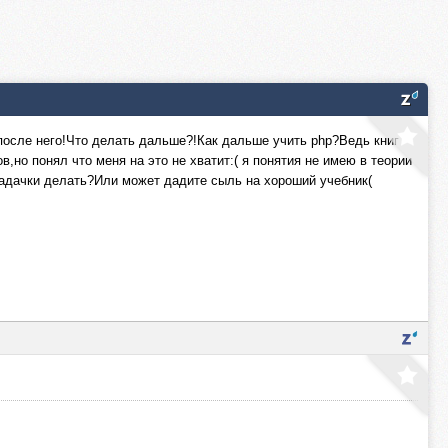
 после него!Что делать дальше?!Как дальше учить php?Ведь книг
,но понял что меня на это не хватит:( я понятия не имею в теории
задачки делать?Или может дадите сыль на хороший учебник(