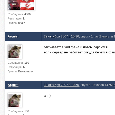
Сообщения:
4306
Репутация:
N
Группа:
в ухо
Argnist
29 октября 2007 г. 15:36
, спустя 1 час 2 минуты 
открывается xml файл и потом парсится
если сервер не работает откуда берется фай
Сообщения:
130
Репутация:
N
Группа:
Кто попало
Argnist
30 октября 2007 г. 10:50
, спустя 19 часов 14 мин
ап :)
Сообщения:
130