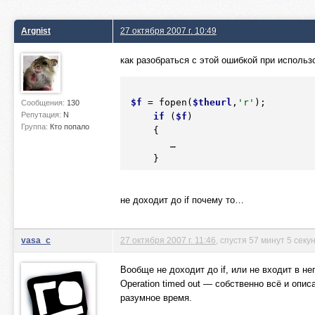
Argnist
27 октября 2007 г. 10:49
как разобраться с этой ошибкой при использ
$f
 = fopen(
$theurl
,
'r'
);

Сообщения:
130
Репутация:
N
if
 (
$f
)

Группа:
Кто попало
     {

        …

     }
не доходит до if почему то…
vasa_c
27 октября 2007 г. 11:46
, спустя 57 минут 5 секу
Вообще не доходит до if, или не входит в не
Operation timed out — собственно всё и опи
разумное время.