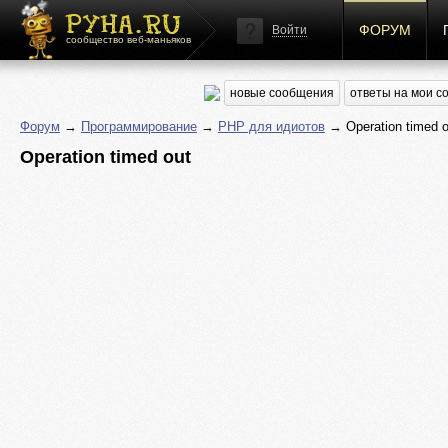
ФОРУМ
Войти
сообщество веб-маньяков
новые сообщения
ответы на мои 
Форум
→
Программирование
→
PHP для идиотов
→ Operation timed o
Operation timed out