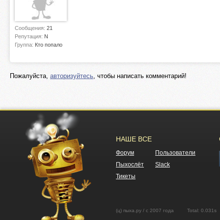
Сообщения:
21
Репутация:
N
Группа:
Кто попало
Пожалуйста,
авторизуйтесь
, чтобы написать комментарий!
НАШЕ ВСЕ
Форум
Пользователи
Пыхослёт
Slack
Тикеты
(ц) пыха.ру / с 2007 года Total: 0.03