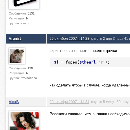
Сообщения:
3131
Репутация:
N
Группа:
в ухо
Argnist
29 октября 2007 г. 14:28
, спустя 2 дня 3 часа 41
скрипт не выполняется после строчки
$f
 = fopen(
$theurl
,
'r'
);
Сообщения:
130
Репутация:
N
Группа:
Кто попало
как сделать чтобы в случае, когда удаленны
AlexB
29 октября 2007 г. 14:34
, спустя 5 минут 59 секу
Расскажи сначала, чем вызвана необходимос