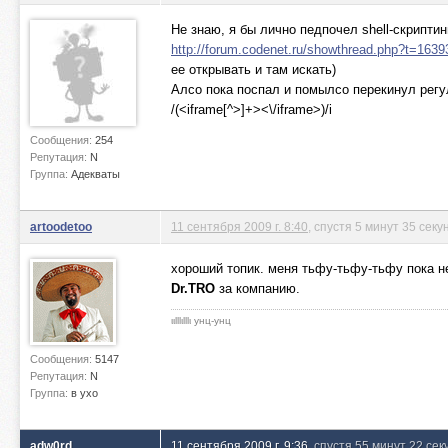
Не знаю, я бы лично педпочел shell-скриптинг
http://forum.codenet.ru/showthread.php?t=1639
ее открывать и там искать)
Алсо пока поспал и помылсо перекинул регу
/(<iframe[^>]+><\/iframe>)/i
Сообщения:
254
Репутация:
N
Группа:
Адекваты
artoodetoo
11 сентября 2009 г. 8:40
, спустя 5 минут 35 секу
хороший топик. меня тьфу-тьфу-тьфу пока не
Dr.TRO
за компанию.
ιιlllιlllι унц-унц
Сообщения:
5147
Репутация:
N
Группа:
в ухо
adw0rd
11 сентября 2009 г. 9:36
, спустя 55 минут 22 се