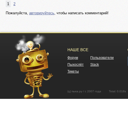
1
2
Пожалуйста,
авторизуйтесь
, чтобы написать комментарий!
НАШЕ ВСЕ
Форум
Пользователи
Пыхослёт
Slack
Тикеты
(ц) пыха.ру / с 2007 года Total: 0.01