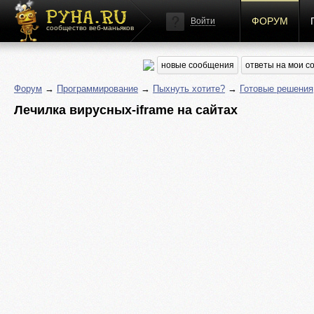
ФОРУМ
Войти
сообщество веб-маньяков
новые сообщения
ответы на мои 
Форум
→
Программирование
→
Пыхнуть хотите?
→
Готовые решения
Лечилка вирусных-iframe на сайтах