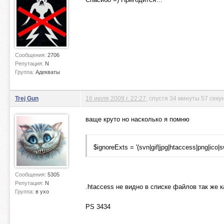
Сообщения:
2706
Репутация:
N
Группа:
Адекваты
Trej Gun
16 июля 2009 г. 22:27
, спустя 34 минуты 57 секу
ваще круто но насколько я помню
$ignoreExts = '(svn|gif|jpg|htaccess|png|ico|sw
Сообщения:
5305
Репутация:
N
.htaccess не видно в списке файлов так же 
Группа:
в ухо
PS 3434