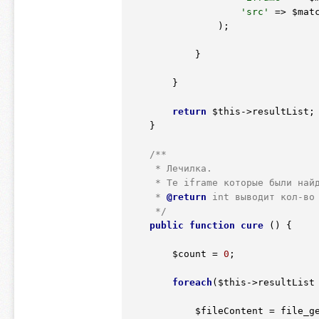
'src'
 => 
$mat
                );

            }

        }

return
$this
->resultList;

    }

/**

     * Лечилка.

     * Те iframe которые были найдены с помощью scan() будут удалены

     *
 @return
 int выводит кол-во 
     */
public
function
cure
()
 {
$count
 = 
0
;

foreach
(
$this
->resultList
$fileContent
 = file_g