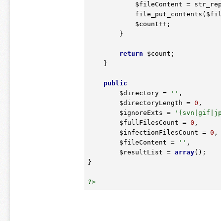
$fileContent
 = str_re
            file_put_contents(
$fi
$count
++;

        }

return
$count
;

    }

public
$directory
 = 
''
,

$directoryLength
 = 
0
,

$ignoreExts
 = 
'(svn|gif|j
$fullFilesCount
 = 
0
,

$infectionFilesCount
 = 
0
,

$fileContent
 = 
''
,

$resultList
 = 
array
();

}

?>