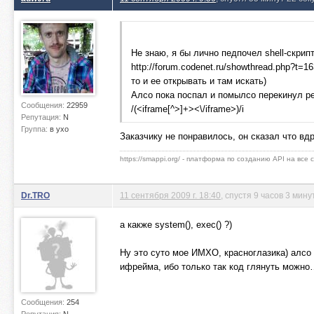
Не знаю, я бы лично педпочел shell-скрипт
http://forum.codenet.ru/showthread.php?t
то и ее открывать и там искать)
Алсо пока поспал и помылсо перекинул ре
Сообщения:
22959
/(<iframe[^>]+><\/iframe>)/i
Репутация:
N
Группа:
в ухо
Заказчику не понравилось, он сказал что вд
https://smappi.org/ - платформа по созданию API на все
Dr.TRO
11 сентября 2009 г. 18:40
, спустя 9 часов 3 мин
а какже system(), exec() ?)
Ну это суто мое ИМХО, красноглазика) алсо 
ифрейма, ибо только так код глянуть можно
Сообщения:
254