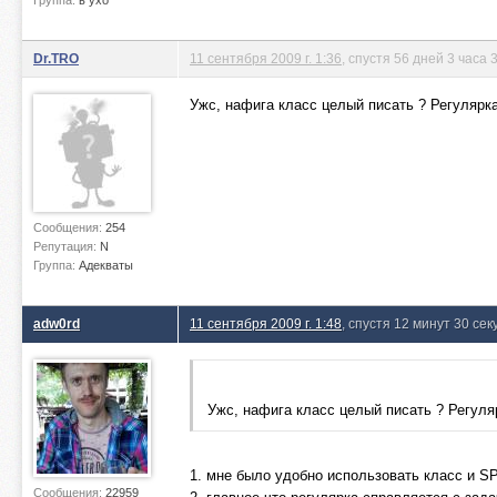
Группа:
в ухо
Dr.TRO
11 сентября 2009 г. 1:36
, спустя 56 дней 3 часа
Ужс, нафига класс целый писать ? Регулярк
Сообщения:
254
Репутация:
N
Группа:
Адекваты
adw0rd
11 сентября 2009 г. 1:48
, спустя 12 минут 30 сек
Ужс, нафига класс целый писать ? Регуля
1. мне было удобно использовать класс и S
Сообщения:
22959