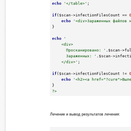
echo
'</table>'
;

if
(
$scan
->infectionFilesCount == 
echo
'<div>Зараженных файлов 
}

echo
'

    <div>

      Просканировано: '
.
$scan
->fu
      Зараженных: '
.
$scan
->infect
    </div>'
;

if
(
$scan
->infectionFilesCount != 
echo
'<h2><a href="?cure">Выл
?>
Лечение и вывод результатов лечения: