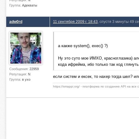
Репутация:
N
Группа:
Адекваты
adw0rd
11 сентября 2009 г. 18:43
, спустя 3 минуты 49 с
а какже system(), exec() ?)
Ну это суто мое ИМХО, красноглазика) ал
кода ифрейма, ибо только так код глянут
Сообщения:
22959
Репутация:
N
если систем и ексек, то нахер тогда шел? и
Группа:
в ухо
https://smappi.org/ - платформа по созданию API на все