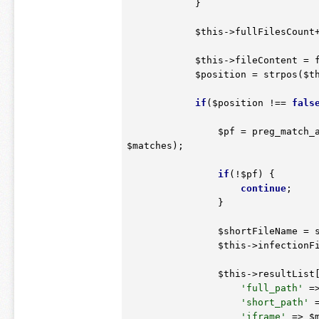
            }

$this
->fullFilesCount+
$this
->fileContent = 
$position
 = strpos(
$t
if
(
$position
 !== 
fals
$pf
 = preg_match_
$matches
);

if
(!
$pf
) {

continue
;

                }

$shortFileName
 = 
$this
->infectionFi
$this
->resultList
'full_path'
 =
'short_path'
 
'iframe'
 => 
$