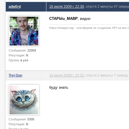
adw0rd
16 июля 2009 г. 22:30
, спустя 2 минуты 47 секун
CTAPbIu_MABP
, видно
https://smappi.org/ - платформа по созданию API на все
Сообщения:
22959
Репутация:
N
Группа:
в ухо
Trej Gun
16 июля 2009 г. 22:32
, спустя 2 минуты 7 секунд
буду знать
Сообщения:
5305
Репутация:
N