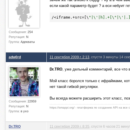
если какой параметр будет ? а еси небуит ге
/<iframe.+src=[\
"|\'|h].+[\"|\'|.
Сообщения:
254
Репутация:
N
Группа:
Адекваты
adw0rd
11 сентября 2009 г. 2:13
, спустя 3 минуты 14 се
Dr.TRO
, уже дельный комментарий, все что в
Мой класс боролся только с ифраймами, ко
нет такой гибкой регулярки.
Вы всегда можете расширить этот класс, поэ
Сообщения:
22959
Репутация:
N
https://smappi.org/ - платформа по созданию API на все
Группа:
в ухо
Dr.TRO
11 сентября 2009 г. 8:35
, спустя 6 часов 21 мину