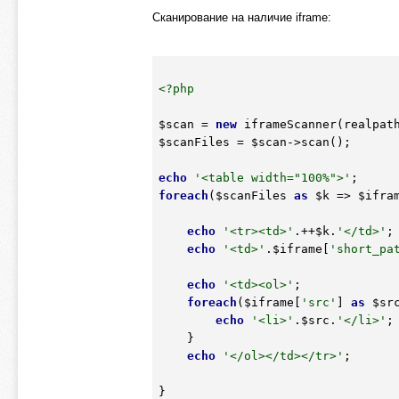
Сканирование на наличие iframe:
<?php
$scan
 = 
new
 iframeScanner(realpat
$scanFiles
 = 
$scan
->scan();

echo
'<table width="100%">'
foreach
(
$scanFiles
as
$k
 => 
$ifra
echo
'<tr><td>'
.++
$k
.
'</td>'
;

echo
'<td>'
.
$iframe
[
'short_pa
echo
'<td><ol>'
;

foreach
(
$iframe
[
'src'
] 
as
$sr
echo
'<li>'
.
$src
.
'</li>'
;

    }

echo
'</ol></td></tr>'
;
