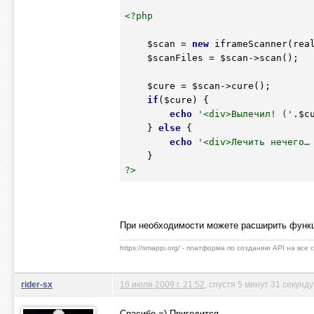
<?php
$scan
 = 
new
 iframeScanner(rea
$scanFiles
 = 
$scan
->scan();

$cure
 = 
$scan
->cure();

if
(
$cure
) {    

echo
'<div>Вылечил! ('
.
$c
    } 
else
 {

echo
'<div>Лечить нечего…
?>
При необходимости можете расширить функц
https://smappi.org/ - платформа по созданию API на все
rider-sx
16 июля 2009 г. 21:52
, спустя 5 минут 31 секунду
Спасибо =) Пригодится…