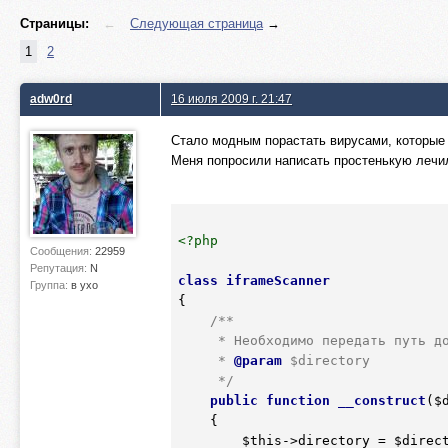
Страницы:
←
Следующая страница
→
1
2
adw0rd
16 июля 2009 г. 21:47
Стало модным порастать вирусами, которые 
Меня попросили написать простенькую леч
<?php
Сообщения:
22959
Репутация:
N
class
iframeScanner
Группа:
в ухо
{
/**

     * Необходимо передать путь до директории с которой надо начинать лечить

     *
 @param
 $directory

     */
public
function
__construct
(
$
    {
$this
->directory = 
$direc