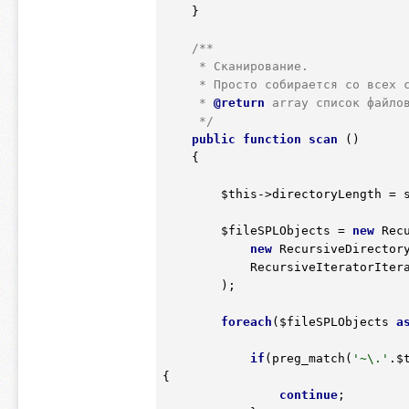
    }

/**

     * Сканирование.

     * Просто собирается со всех страниц информация о содержащихся в них iframe

     *
 @return
 array список файлов
     */
public
function
scan
()
    {
$this
->directoryLength = 
$fileSPLObjects
 = 
new
 Rec
new
 RecursiveDirector
            RecursiveIteratorIterator::CHILD_FIRST

        );

foreach
(
$fileSPLObjects
a
if
(preg_match(
'~\.'
.
$
{

continue
;
