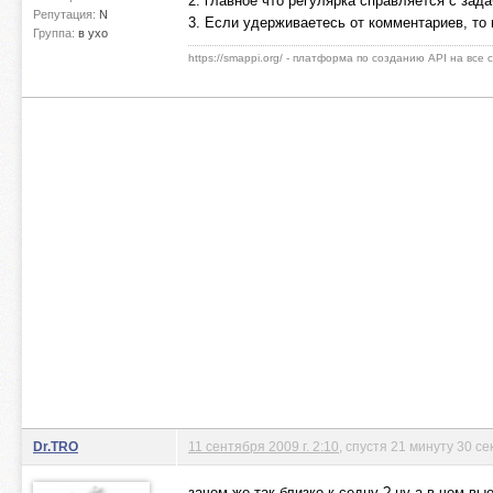
2. главное что регулярка справляется с зад
Репутация:
N
3. Если удерживаетесь от комментариев, то 
Группа:
в ухо
https://smappi.org/ - платформа по созданию API на все
Dr.TRO
11 сентября 2009 г. 2:10
, спустя 21 минуту 30 се
зачем же так близко к седцу ? ну а в чем вы