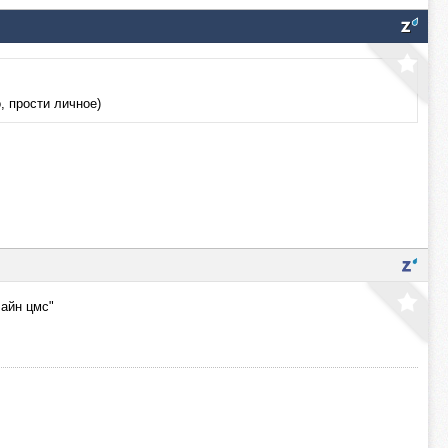
, прости личное)
лайн цмс"