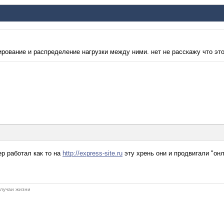
ирование и распределение нагрузки между ними. нет не расскажу что это
ер работал как то на
http://express-site.ru
эту хрень они и продвигали "он
 случаи жизни