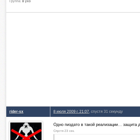
Группа:
в ухо
rider-sx
8 июля 2009 г. 21:07
, спустя 31 секунду
Одно пиздато в такой реализации… защита д
Спустя 23 сек.