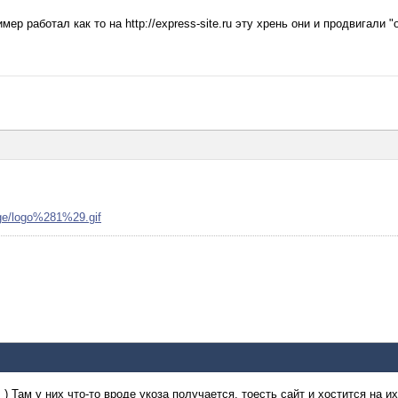
мер работал как то на http://express-site.ru эту хрень они и продвигали 
age/logo%281%29.gif
 ) Там у них что-то вроде укоза получается, тоесть сайт и хостится на 