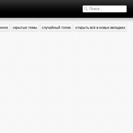
нное
скрытые темы
случайный топик
открыть всё в новых вкладках