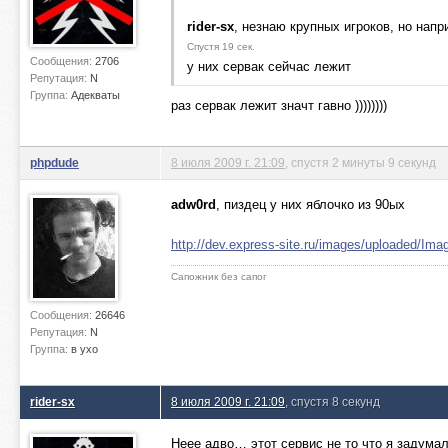
rider-sx
, незнаю крупных игроков, но напри
Спустя 19 сек.
Сообщения:
2706
у них сервак сейчас лежит
Репутация:
N
Группа:
Адекваты
раз сервак лежит значт гавно ))))))))
phpdude
8 июля 2009 г. 21:09
, спустя 2 минуты 9 секунд
adw0rd
, пиздец у них яблочко из 90ых
http://dev.express-site.ru/images/uploaded/Im
Сапожник без сапог
Сообщения:
26646
Репутация:
N
Группа:
в ухо
rider-sx
8 июля 2009 г. 21:09
, спустя 8 секунд
Неее адво… этот сервис не то что я задумал