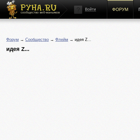
ФОРУМ
Войти
сообщество веб-маньяков
Форум
→
Сообщество
→
Флейм
→ идея Z...
идея Z...