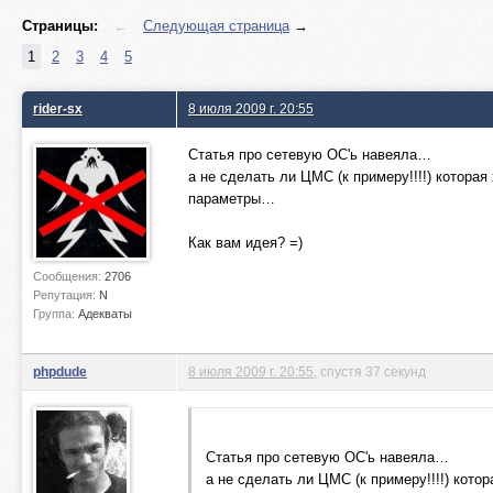
Страницы:
←
Следующая страница
→
1
2
3
4
5
rider-sx
8 июля 2009 г. 20:55
Статья про сетевую ОС'ь навеяла…
а не сделать ли ЦМС (к примеру!!!!) котора
параметры…
Как вам идея? =)
Сообщения:
2706
Репутация:
N
Группа:
Адекваты
phpdude
8 июля 2009 г. 20:55
, спустя 37 секунд
Статья про сетевую ОС'ь навеяла…
а не сделать ли ЦМС (к примеру!!!!) кото