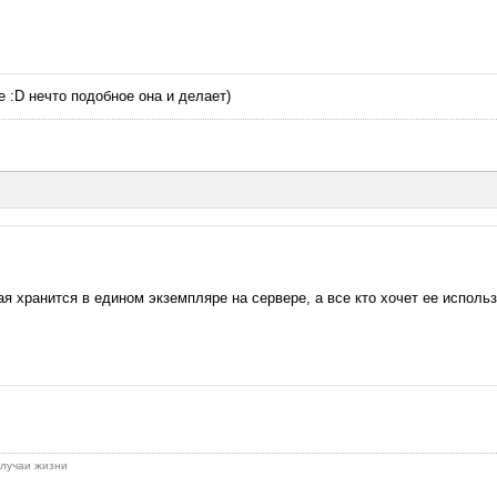
e :D нечто подобное она и делает)
рая хранится в едином экземпляре на сервере, а все кто хочет ее испо
 случаи жизни