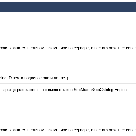
оторая хранится в едином экземпляре на сервере, а все кто хочет ее ис
ine :D нечто подобное она и делает)
… вкратце расскажешь что именно такое SiteMasterSeoCatalog Engine
оторая хранится в едином экземпляре на сервере, а все кто хочет ее ис