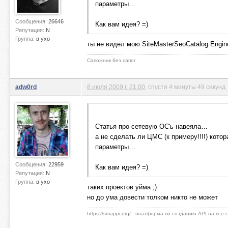
параметры…
Сообщения:
26646
Как вам идея? =)
Репутация:
N
Группа:
в ухо
ты не видел мою SiteMasterSeoCatalog Engin
Сапожник без сапог
adw0rd
8 июля 2009 г. 21:00
, спустя 4 минуты 49 секунд
Статья про сетевую ОС'ь навеяла…
а не сделать ли ЦМС (к примеру!!!!) кото
параметры…
Сообщения:
22959
Как вам идея? =)
Репутация:
N
Группа:
в ухо
таких проектов уйма ;)
но до ума довести толком никто не может
https://smappi.org/ - платформа по созданию API на все