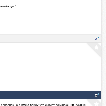
"онлайн цмс"
их серверах, а я имею ввиду что скрипт собирающий нужные