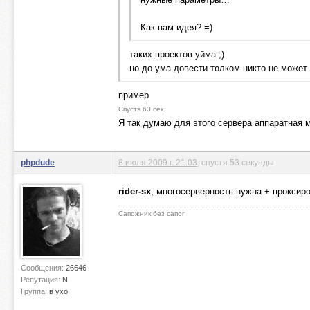
Как вам идея? =)
таких проектов уйма ;)
но до ума довести толком никто не может
пример
Спустя 63 сек.
Я так думаю для этого сервера аппаратная 
phpdude
8 июля 2009 г. 21:03
, спустя 53 секунды
rider-sx
, многосерверность нужна + проксиро
Сапожник без сапог
Сообщения:
26646
Репутация:
N
Группа:
в ухо