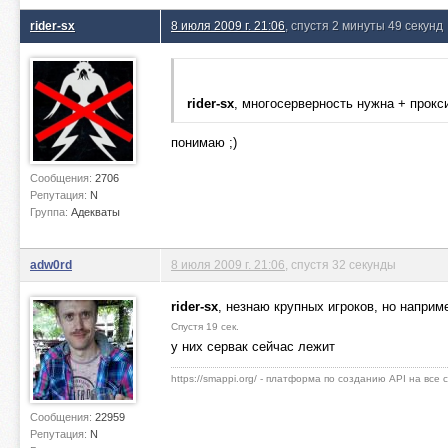
rider-sx
8 июля 2009 г. 21:06
, спустя 2 минуты 49 секунд
rider-sx
, многосерверность нужна + прокс
понимаю ;)
Сообщения:
2706
Репутация:
N
Группа:
Адекваты
adw0rd
8 июля 2009 г. 21:06
, спустя 32 секунды
rider-sx
, незнаю крупных игроков, но наприм
Спустя 19 сек.
у них сервак сейчас лежит
https://smappi.org/ - платформа по созданию API на все
Сообщения:
22959
Репутация:
N