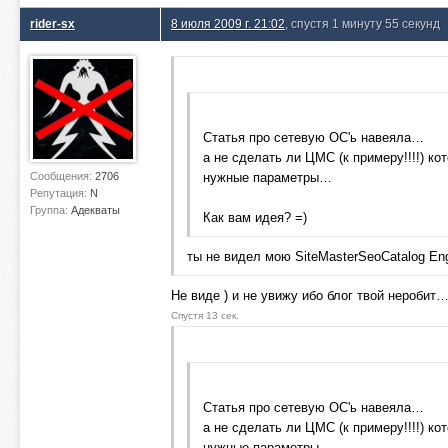
rider-sx
8 июля 2009 г. 21:02
, спустя 1 минуту 55 секунд
Статья про сетевую ОС'ь навеяла…
а не сделать ли ЦМС (к примеру!!!!) к
Сообщения:
2706
нужные параметры…
Репутация:
N
Группа:
Адекваты
Как вам идея? =)
ты не видел мою SiteMasterSeoCatalog Eng
Не виде ) и не увижу ибо блог твой неробит
Спустя 13 сек.
Статья про сетевую ОС'ь навеяла…
а не сделать ли ЦМС (к примеру!!!!) к
нужные параметры…