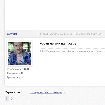
adw0rd
5 июля 2009 г. 0:04
, спустя 8 минут 51 секунду
уроки логики на пiха.ру
https://smappi.org/ - платформа по созданию API на все
Сообщения:
22959
Репутация:
N
Группа:
в ухо
Страницы:
←
Следующая страница
→
1
2