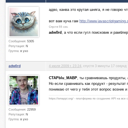
адво, канва это крутая шняга, я не говорю 
вот вам куча гам
http://www.javascriptgaming
Спустя 55 сек.
adw0rd
, а что если гугл поисковик и рамбле
Сообщения:
5305
Репутация:
N
Группа:
в ухо
adw0rd
4 июля 2009 г. 23:24
, спустя 3 минуты 17 секунд
CTAPbIu_MABP
, ты сравниваешь продукты,
Но если сравнивать как продукт - результат 
понимаю от чего у тебя этот вопрос возник и
https://smappi.org/ - платформа по созданию API на все
Сообщения:
22959
Репутация:
N
Группа:
в ухо