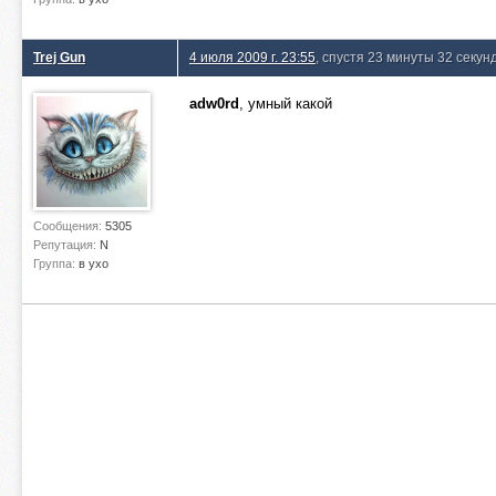
Trej Gun
4 июля 2009 г. 23:55
, спустя 23 минуты 32 секун
adw0rd
, умный какой
Сообщения:
5305
Репутация:
N
Группа:
в ухо