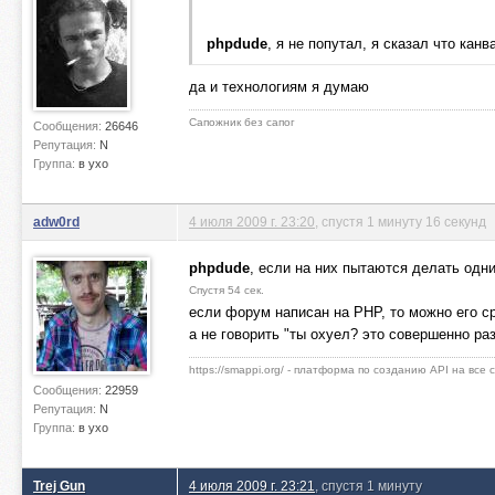
phpdude
, я не попутал, я сказал что кан
да и технологиям я думаю
Сапожник без сапог
Сообщения:
26646
Репутация:
N
Группа:
в ухо
adw0rd
4 июля 2009 г. 23:20
, спустя 1 минуту 16 секунд
phpdude
, если на них пытаются делать одни
Спустя 54 сек.
если форум написан на PHP, то можно его с
а не говорить "ты охуел? это совершенно раз
https://smappi.org/ - платформа по созданию API на все
Сообщения:
22959
Репутация:
N
Группа:
в ухо
Trej Gun
4 июля 2009 г. 23:21
, спустя 1 минуту