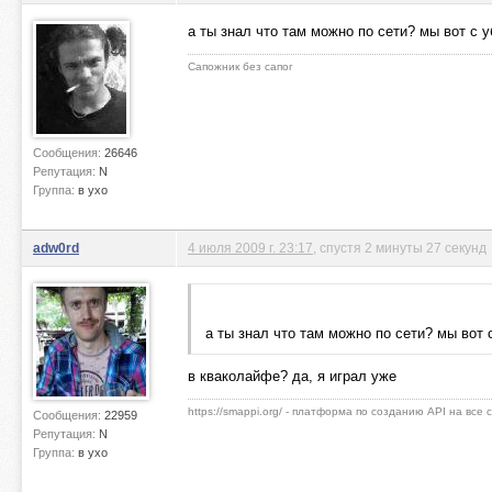
а ты знал что там можно по сети? мы вот с у
Сапожник без сапог
Сообщения:
26646
Репутация:
N
Группа:
в ухо
adw0rd
4 июля 2009 г. 23:17
, спустя 2 минуты 27 секунд
а ты знал что там можно по сети? мы вот 
в кваколайфе? да, я играл уже
https://smappi.org/ - платформа по созданию API на все
Сообщения:
22959
Репутация:
N
Группа:
в ухо