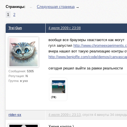
Страницы:
←
Следующая страница
→
1
2
Trej Gun
4 июля 2009 г. 23:08
вообще все браузеры хвастаются как могут
гугл запустил
http://www.chromeexperiments.
вчера нашел вот такую реализацию контры о
http://www.benjoffe.com/code/demos/canvasca
сегодня решил выйти за рамки реальности
Сообщения:
5305
Репутация:
N
Группа:
в ухо
(
78
)
rider-sx
4 июля 2009 г. 23:13
, спустя 4 минуты 34 секунд
Херня контра )