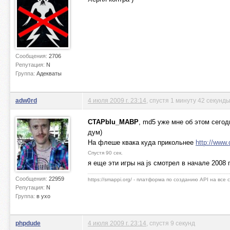
Сообщения:
2706
Репутация:
N
Группа:
Адекваты
adw0rd
4 июля 2009 г. 23:14
, спустя 1 минуту 42 секунд
CTAPbIu_MABP
, md5 уже мне об этом сегод
дум)
На флеше квака куда прикольнее
http://www.
Спустя 90 сек.
я еще эти игры на js смотрел в начале 2008
Сообщения:
22959
https://smappi.org/ - платформа по созданию API на все
Репутация:
N
Группа:
в ухо
phpdude
4 июля 2009 г. 23:14
, спустя 9 секунд