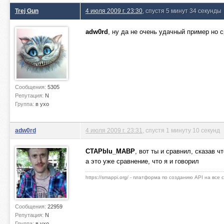
Trej Gun
4 июля 2009 г. 23:30
, спустя 5 минут 34 секунды
adw0rd
, ну да не очень удачный пример но с
Сообщения:
5305
Репутация:
N
Группа:
в ухо
adw0rd
4 июля 2009 г. 23:31
, спустя 1 минуту 10 секунд
CTAPbIu_MABP
, вот ты и сравнил, сказав ч
а это уже сравнение, что я и говорил
https://smappi.org/ - платформа по созданию API на все
Сообщения:
22959
Репутация:
N
Группа:
в ухо