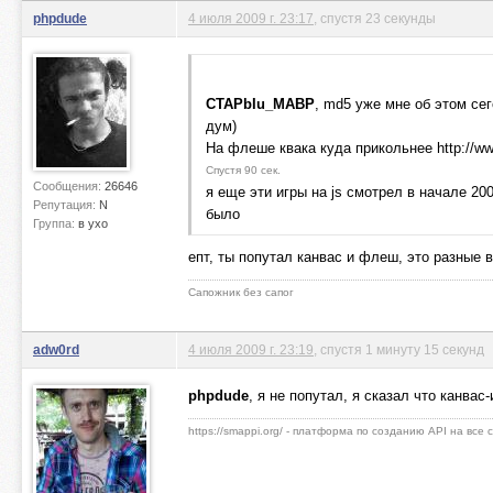
phpdude
4 июля 2009 г. 23:17
, спустя 23 секунды
CTAPbIu_MABP
, md5 уже мне об этом сег
дум)
На флеше квака куда прикольнее http://ww
Спустя 90 сек.
Сообщения:
26646
я еще эти игры на js смотрел в начале 20
Репутация:
N
было
Группа:
в ухо
епт, ты попутал канвас и флеш, это разные в
Сапожник без сапог
adw0rd
4 июля 2009 г. 23:19
, спустя 1 минуту 15 секунд
phpdude
, я не попутал, я сказал что канва
https://smappi.org/ - платформа по созданию API на все