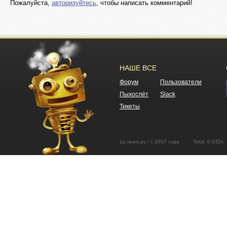
Пожалуйста,
авторизуйтесь
, чтобы написать комментарий!
НАШЕ ВСЕ
Форум
Пользователи
Пыхослёт
Slack
Тикеты
(ц) пыха.ру / с 2007 года Total: 0.03