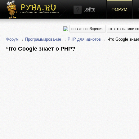
ФОРУМ
Войти
сообщество веб-маньяков
новые сообщения
ответы на мои 
Форум
→
Программирование
→
PHP для идиотов
→ Что Google знае
Что Google знает о PHP?