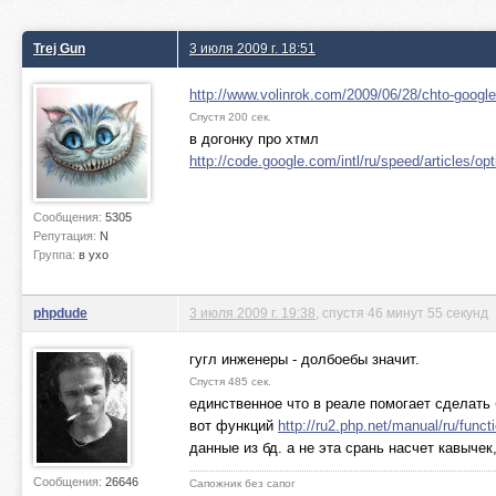
Trej Gun
3 июля 2009 г. 18:51
http://www.volinrok.com/2009/06/28/chto-google
Спустя 200 сек.
в догонку про хтмл
http://code.google.com/intl/ru/speed/articles/op
Сообщения:
5305
Репутация:
N
Группа:
в ухо
phpdude
3 июля 2009 г. 19:38
, спустя 46 минут 55 секунд
гугл инженеры - долбоебы значит.
Спустя 485 сек.
единственное что в реале помогает сделать 
вот функций
http://ru2.php.net/manual/ru/func
данные из бд. а не эта срань насчет кавычек
Сообщения:
26646
Сапожник без сапог