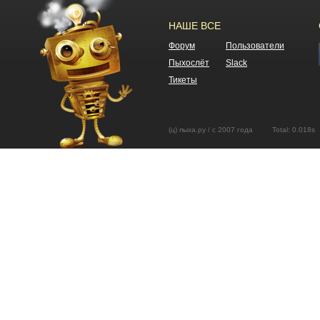
НАШЕ ВСЕ
Форум
Пользователи
Пыхослёт
Slack
Тикеты
(ц) пыха.ру / с 2007 года Total: 0.01