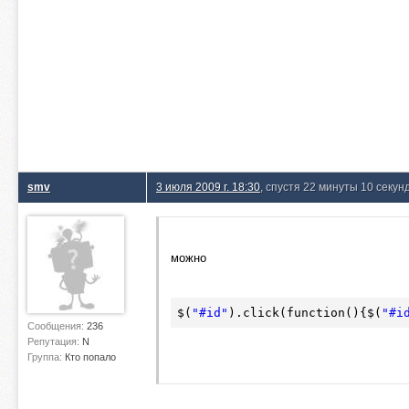
smv
3 июля 2009 г. 18:30
, спустя 22 минуты 10 секун
можно
$(
"#id"
).click(function(){
$(
"#i
Сообщения:
236
Репутация:
N
Группа:
Кто попало