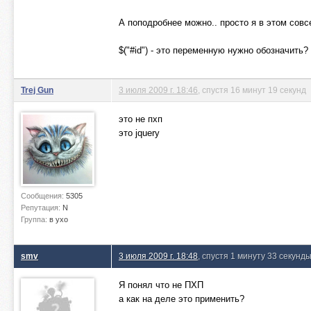
А поподробнее можно.. просто я в этом сов
$("#id") - это переменную нужно обозначить?
Trej Gun
3 июля 2009 г. 18:46
, спустя 16 минут 19 секунд
это не пхп
это jquery
Сообщения:
5305
Репутация:
N
Группа:
в ухо
smv
3 июля 2009 г. 18:48
, спустя 1 минуту 33 секунд
Я понял что не ПХП
а как на деле это применить?