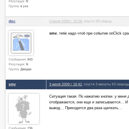
Репутация:
N
Группа:
в ухо
disc
3 июля 2009 г. 16:38
, спустя 29 секунд
smv
, тебе надо чтоб при событие onClick ср
Сообщения:
843
Репутация:
N
Группа:
Джедаи
smv
3 июля 2009 г. 16:42
, спустя 3 минуты 43 секунд
Ситуация такая. По нажатию кнопки. у меня 
отображаются, они еще и записываются… И ср
вывод… Приходится два раза щелкать…
Сообщения:
236