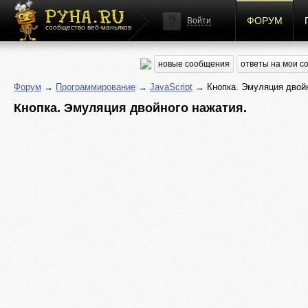
ФОРУМ
Войти
сообщество веб-маньяков
новые сообщения
ответы на мои 
Форум
→
Программирование
→
JavaScript
→ Кнопка. Эмуляция двойн
Кнопка. Эмуляция двойного нажатия.