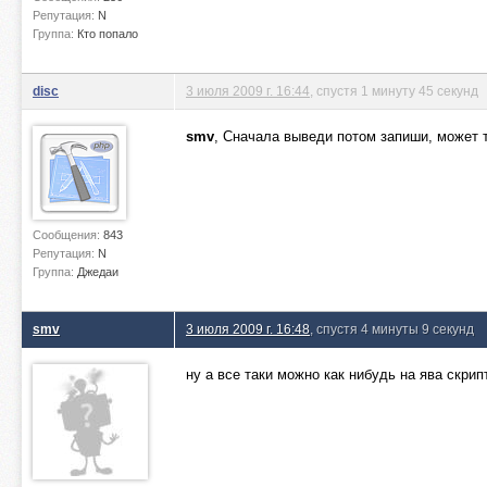
Репутация:
N
Группа:
Кто попало
disc
3 июля 2009 г. 16:44
, спустя 1 минуту 45 секунд
smv
, Сначала выведи потом запиши, может 
Сообщения:
843
Репутация:
N
Группа:
Джедаи
smv
3 июля 2009 г. 16:48
, спустя 4 минуты 9 секунд
ну а все таки можно как нибудь на ява скрип