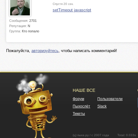
Спустя 20 сек.
setTimeout javascript
Сообщения:
2701
Репутация:
N
Группа:
Кто попало
Пожалуйста,
авторизуйтесь
, чтобы написать комментарий!
НАШЕ ВСЕ
Форум
Пользователи
Пыхослёт
Slack
Тикеты
(ц) пыха.ру / с 2007 года Total: 0.03