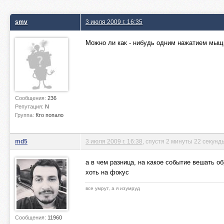
smv
3 июля 2009 г. 16:35
Можно ли как - нибудь одним нажатием мыщк
Сообщения:
236
Репутация:
N
Группа:
Кто попало
md5
3 июля 2009 г. 16:38
, спустя 2 минуты 22 секунд
а в чем разница, на какое событие вешать о
хоть на фокус
все умрут, а я изумруд
Сообщения:
11960