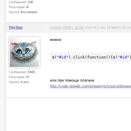
Сообщения:
236
Репутация:
N
Группа:
Кто попало
Trej Gun
3 июля 2009 г. 18:08
, спустя 1 час 19 минут 52 с
можно
$(
"#id"
).click(function(){
$(
"#id"
Сообщения:
5305
Репутация:
N
или при помощи плагина
Группа:
в ухо
http://code.google.com/p/jqueryjs/source/browse