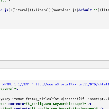
ript"
>

ad_js
()
{
literal}{{/literal}{
$autoload_js
|
default
:
""
}{lite
D XHTML 1.1//EN" "http://www.w3.org/TR/xhtml11/DTD/xhtml
99/xhtml"
>
ey=key item=t from=$_titles}{$t.0|escape}{if !isset($t.2
rds"
content
=
"{$_config.seo.Keywords|escape}"
 />
iption"
content
=
"{$_config.seo.Description|escape}"
 />