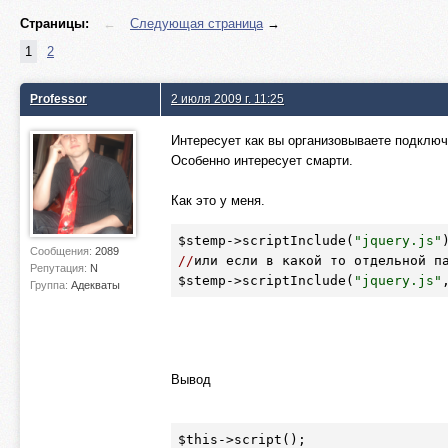
Страницы:
←
Следующая страница
→
1
2
Professor
2 июля 2009 г. 11:25
Интересует как вы организовываете подключ
Особенно интересует смарти.
Как это у меня.
$stemp
->scriptInclude(
"jquery.js"
Сообщения:
2089
//
Репутация:
N
$stemp
->scriptInclude(
"jquery.js"
Группа:
Адекваты
Вывод
$this
->script();