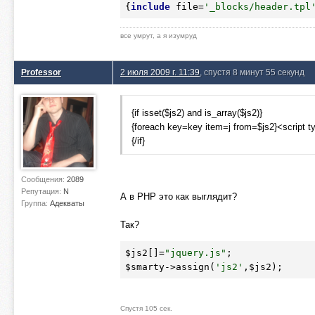
{
include
 file=
'_blocks/header.tpl
все умрут, а я изумруд
Professor
2 июля 2009 г. 11:39
, спустя 8 минут 55 секунд
{if isset($js2) and is_array($js2)}
{foreach key=key item=j from=$js2}<script ty
{/if}
Сообщения:
2089
Репутация:
N
А в PHP это как выглядит?
Группа:
Адекваты
Так?
$js2
[]=
"jquery.js"
$smarty
->assign(
'js2'
,
$js2
);
Спустя 105 сек.