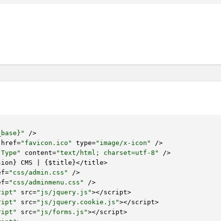
_base}"
 />

 href=
"favicon.ico"
 type=
"image/x-icon"
 />

-Type"
 content=
"text/html; charset=utf-8"
 />

sion} CMS | {
$title
}</title>

ef=
"css/admin.css"
 />

ef=
"css/adminmenu.css"
 />

ript"
 src=
"js/jquery.js"
></script>

ript"
 src=
"js/jquery.cookie.js"
></script>

ript"
 src=
"js/forms.js"
></script>
