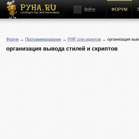
ФОРУМ
Войти
сообщество веб-маньяков
Форум
→
Программирование
→
PHP для идиотов
→ организация выво
организация вывода стилей и скриптов