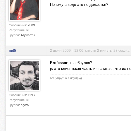
Почему в коде это не делается?
Сообщения:
2089
Репутация:
N
Группа:
Адекваты
md5
2 июля 2009 г. 12:06
, спустя 2 минуты 28 секунд
Professor
, ты ебнулся?
js это клиентская часть и я считаю, что их 
все умрут, а я изумруд
Сообщения:
11960
Репутация:
N
Группа:
в ухо