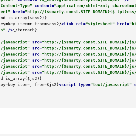
"Content-Type"
content
=
"application/xhtml+xml; charset=u
heet"
href
=
"http://{$smarty.const.SITE_DOMAIN}{$_tpl}css
h key=key item=c from=$css2}
<
link
rel
=
"stylesheet"
href
=
"h
ss"
 />
{/foreach}

t/javascript"
src
=
"http://{$smarty.const.SITE_DOMAIN}/js
t/javascript"
src
=
"http://{$smarty.const.SITE_DOMAIN}/js
t/javascript"
src
=
"http://{$smarty.const.SITE_DOMAIN}/js
t/javascript"
src
=
"http://{$smarty.const.SITE_DOMAIN}/js
t/javascript"
src
=
"http://{$smarty.const.SITE_DOMAIN}/js
t/javascript"
src
=
"http://{$smarty.const.SITE_DOMAIN}/js
h key=key item=j from=$js2}
<
script
type
=
"text/javascript"