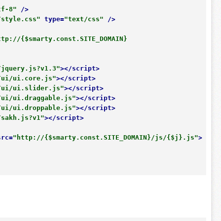
tf-8"
 />
/style.css"
type
=
"text/css"
 />
ttp://{$smarty.const.SITE_DOMAIN}
/jquery.js?v1.3"
>
</
script
>
/ui/ui.core.js"
>
</
script
>
/ui/ui.slider.js"
>
</
script
>
/ui/ui.draggable.js"
>
</
script
>
/ui/ui.droppable.js"
>
</
script
>
/sakh.js?v1"
>
</
script
>
src
=
"http://{$smarty.const.SITE_DOMAIN}/js/{$j}.js"
>