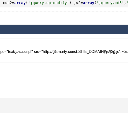
'
 css2=
array
(
'jquery.uploadify'
) js2=
array
(
'jquery.md5'
,
pe="text/javascript" src="http://{$smarty.const.SITE_DOMAIN}/js/{$j}.js"></s