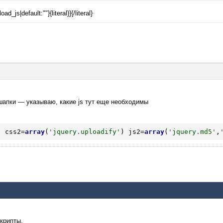
oad_js|default:""}{literal}}{/literal}
шапки — указываю, какие js тут еще необходимы
'
 css2=
array
(
'jquery.uploadify'
) js2=
array
(
'jquery.md5'
,
крипты.