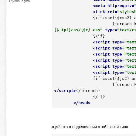
Группа:
в ухо
<
meta
http-equiv
=
<
link
rel
=
"styles
		{if isset($css2) and is_array($css2)}

			{foreac
{$_tpl}css/{$c}.css"
type
=
"text/c
		{/if}

<
script
type
=
"tex
<
script
type
=
"tex
<
script
type
=
"tex
<
script
type
=
"tex
<
script
type
=
"tex
<
script
type
=
"tex
		{if isset($js2) and is_array($js2)}

			{foreac
</
script
>
{/foreach}

		{/if}

</
head
>
а js2 это в подключении этой шапки типа