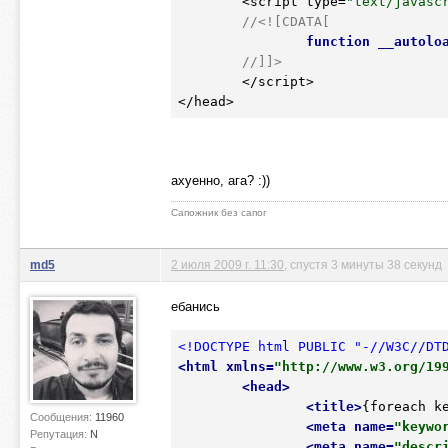
	<script type=
"text/javasc
//<![CDATA[
function
__autolo
//]]>
	</script>

ахуенно, ага? :))
Сапожник без сапог
md5
2 июля 2009 г. 11:30
, спустя 3 минуты 38 секунд
ебанись
<!DOCTYPE html PUBLIC "-//W3C//DT
<
html
xmlns
=
"http://www.w3.org/19
<
head
>
<
title
>
{foreach k
Сообщения:
11960
<
meta
name
=
"keywo
Репутация:
N
<
meta
name
=
"descr