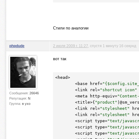
Стили по аналогии
phpdude
2 июля 2009 г. 11:27
, спустя 1 минуту 16 секунд
вот так
<head>

	<base href=
"{$config.site
	<link rel=
"shortcut icon"
Сообщения:
26646
	<meta http-equiv=
"Content
Репутация:
N
	<title>{
"product"
|@sm_ver
Группа:
в ухо
	<link rel=
"stylesheet"
 hr
	<link rel=
"stylesheet"
 hr
	<script type=
"text/javasc
	<script type=
"text/javasc
	<script type=
"text/javasc