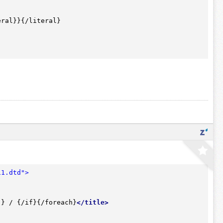
ral}}{/literal}

11.dtd">
)} / {/if}{/foreach}
</
title
>