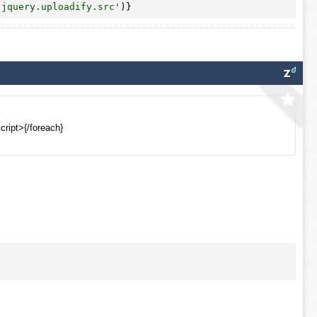
'jquery.uploadify.src'
)}
cript>{/foreach}