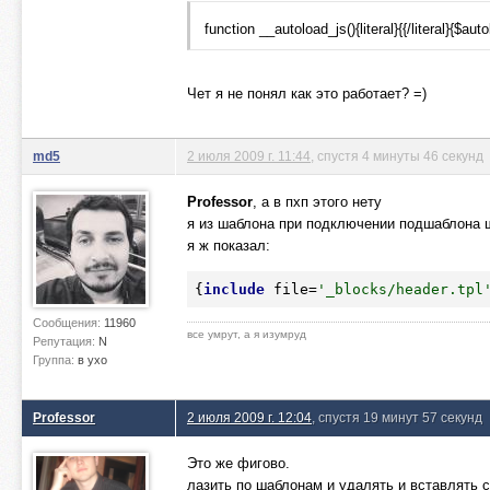
function __autoload_js(){literal}{{/literal}{$autol
Чет я не понял как это работает? =)
md5
2 июля 2009 г. 11:44
, спустя 4 минуты 46 секунд
Professor
, а в пхп этого нету
я из шаблона при подключении подшаблона 
я ж показал:
{
include
 file=
'_blocks/header.tpl
Сообщения:
11960
все умрут, а я изумруд
Репутация:
N
Группа:
в ухо
Professor
2 июля 2009 г. 12:04
, спустя 19 минут 57 секунд
Это же фигово.
лазить по шаблонам и удалять и вставлять с