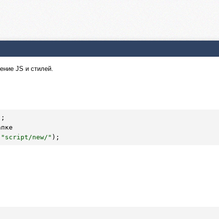
ение JS и стилей.
,
"script/new/"
);