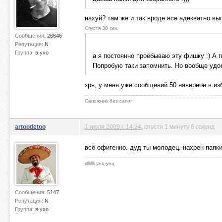
нахуй? там же и так вроде все адекватно вы
Спустя 30 сек.
Сообщения:
26646
Репутация:
N
Группа:
в ухо
а я постоянно проёбываю эту фишку :) А 
Попробую таки запомнить. Но вообще удо
зря, у меня уже сообщений 50 наверное в из
Сапожник без сапог
artoodetoo
1 июля 2009 г. 14:24
, спустя 1 минуту 6 секунд
всё офигенно. дуд ты молодец. нахрен папк
ιιlllιlllι унц-унц
Сообщения:
5147
Репутация:
N
Группа:
в ухо