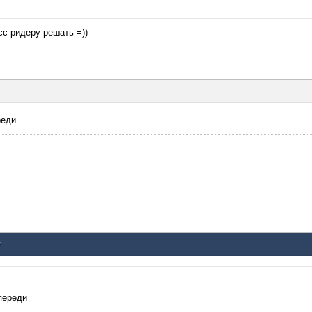
рсс ридеру решать =))
реди
у
впереди