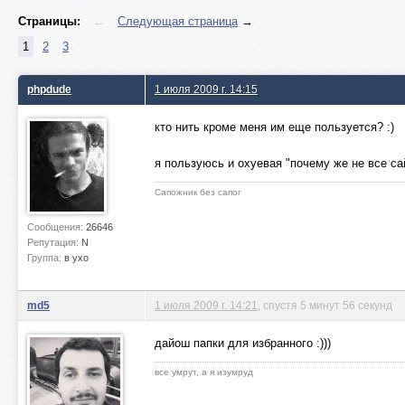
Страницы:
←
Следующая страница
→
1
2
3
phpdude
1 июля 2009 г. 14:15
кто нить кроме меня им еще пользуется? :)
я пользуюсь и охуевая "почему же не все сай
Сапожник без сапог
Сообщения:
26646
Репутация:
N
Группа:
в ухо
md5
1 июля 2009 г. 14:21
, спустя 5 минут 56 секунд
дайош папки для избранного :)))
все умрут, а я изумруд