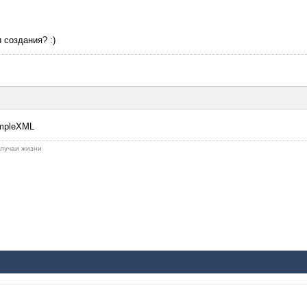
 создания? :)
impleXML
 случаи жизни