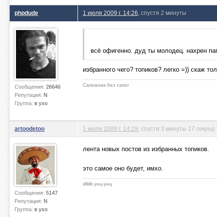
phpdude
1 июля 2009 г. 14:26
, спустя 2 минуты
всё офигенно. дуд ты молодец. нахрен па
избранного чего? топиков? легко =)) скаж тол
Сапожник без сапог
Сообщения:
26646
Репутация:
N
Группа:
в ухо
artoodetoo
1 июля 2009 г. 14:29
, спустя 3 минуты 17 секунд
лента новых постов из избранных топиков.
это самое оно будет, имхо.
ιιlllιlllι унц-унц
Сообщения:
5147
Репутация:
N
Группа:
в ухо