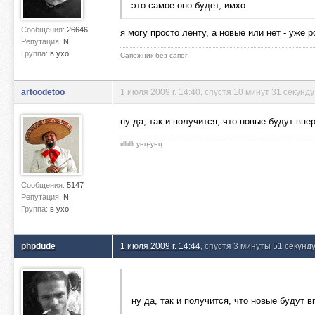
это самое оно будет, имхо.
Сообщения:
26646
я могу просто ленту, а новые или нет - уже 
Репутация:
N
Группа:
в ухо
Сапожник без сапог
artoodetoo
1 июля 2009 г. 14:40
, спустя 10 минут 31 секунду
ну да, так и получится, что новые будут впе
ιιlllιlllι унц-унц
Сообщения:
5147
Репутация:
N
Группа:
в ухо
phpdude
1 июля 2009 г. 14:44
, спустя 3 минуты 51 секунд
ну да, так и получится, что новые будут 