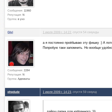
Сообщения:
11960
Репутация:
N
Группа:
в ухо
Givi
1 июля 2009 г. 14:22
, спустя 54 секунды
а я постоянно проёбываю эту фишку :) А пот
Попробую таки запомнить. Но вообще удобно
Сообщения:
2284
Репутация:
N
Группа:
Адекваты
phpdude
1 июля 2009 г. 14:23
, спустя 59 секунд
дайош папки для избранного :)))