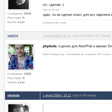
гут, сделаю :)
Спустя 13 сек.
Сообщения:
26646
эдво, ты не сделал класс для рсс парсинга и
Репутация:
N
Группа:
в ухо
Сапожник без сапог
adw0rd
1 июля 2009 г. 15:11
, спустя 26 минут 37 секунд
phpdude
, я делал для AtomPub и заюзал S
https://smappi.org/ - платформа по созданию API на все
Сообщения:
22959
Репутация:
N
Группа:
в ухо
phpdude
1 июля 2009 г. 15:11
, спустя 30 секунд