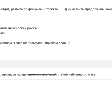
глядит, разбито по форумам и топикам … :)) ну если ты предложишь как
потом через поиск роюсь.
бно.
бранном :) зато не пользуюсь поиском вообще
и. прикрути лучше
цветочек аленькый
чтение избранного по rss