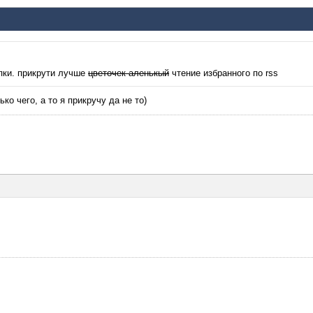
пки. прикрути лучше
цветочек аленькый
чтение избранного по rss
ько чего, а то я прикручу да не то)