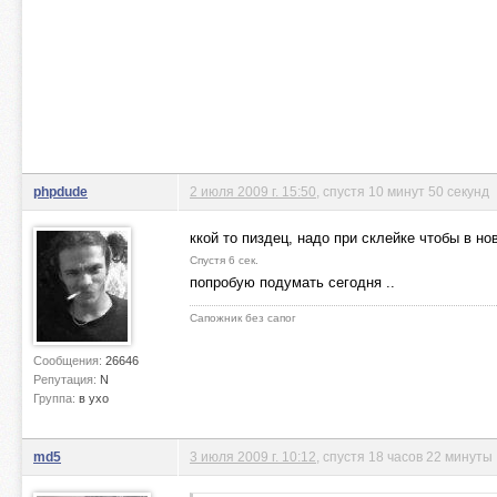
phpdude
2 июля 2009 г. 15:50
, спустя 10 минут 50 секунд
ккой то пиздец, надо при склейке чтобы в н
Спустя 6 сек.
попробую подумать сегодня ..
Сапожник без сапог
Сообщения:
26646
Репутация:
N
Группа:
в ухо
md5
3 июля 2009 г. 10:12
, спустя 18 часов 22 минуты