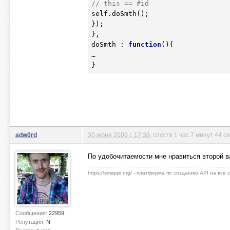
// this == #id
self.doSmth();

});

},

doSmth : 
function
(){

…

adw0rd
30 июня 2009 г. 17:38
, спустя 1 час 7 минут 44 с
По удобочитаемости мне нравиться второй 
https://smappi.org/ - платформа по созданию API на все
Сообщения:
22959
Репутация:
N