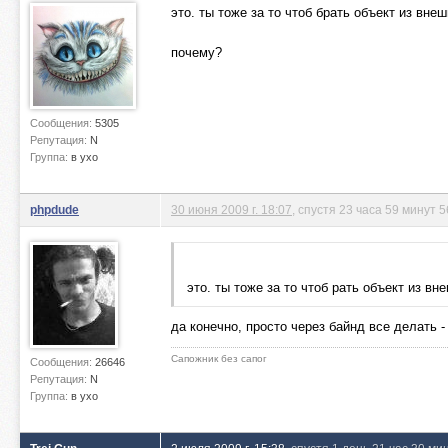
это. ты тоже за то чтоб брать объект из вне
почему?
Сообщения:
5305
Репутация:
N
Группа:
в ухо
phpdude
30 июня 2009 г. 18:07
, спустя 23 часа 59 минут 5
это. ты тоже за то чтоб рать объект из в
да конечно, просто через байнд все делать 
Сапожник без сапог
Сообщения:
26646
Репутация:
N
Группа:
в ухо