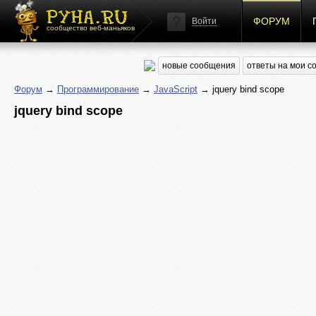
ФОРУМ
Войти
сообщество веб-маньяков
новые сообщения
ответы на мои 
Форум
→
Программирование
→
JavaScript
→ jquery bind scope
jquery bind scope