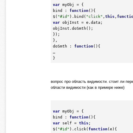
var
 myObj = {

bind : 
function
(){

$(
"#id"
).bind(
"click"
,
this
,
functi
var
 objInst = e.data;

objInst.doSmth();

});

},

doSmth : 
function
(){

…

вопрос про область видимости. стоит ли пер
области видимости (как в примере ниже)
var
 myObj = {

bind : 
function
var
 self = 
this
;

$(
"#id"
).click(
function