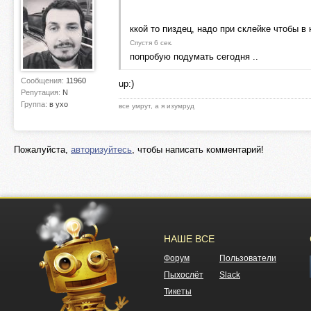
ккой то пиздец, надо при склейке чтобы 
Спустя 6 сек.
попробую подумать сегодня ..
Сообщения:
11960
up:)
Репутация:
N
Группа:
в ухо
все умрут, а я изумруд
Пожалуйста,
авторизуйтесь
, чтобы написать комментарий!
НАШЕ ВСЕ
Форум
Пользователи
Пыхослёт
Slack
Тикеты