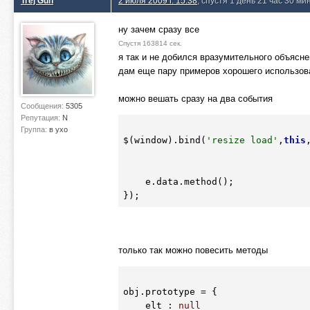
Trej Gun
2 июля 2009 г. 15:38
, спустя 1 день 21 час 30 ми
ну зачем сразу все
Спустя 163814 сек.
я так и не добился вразумительного объясне
дам еще пару примеров хорошего использов
можно вешать сразу на два события
Сообщения:
5305
Репутация:
N
Группа:
в ухо
$(window).bind(
'resize load'
,
this
    e.data.method();

только так можно повесить методы
obj.prototype = {

    elt : 
null