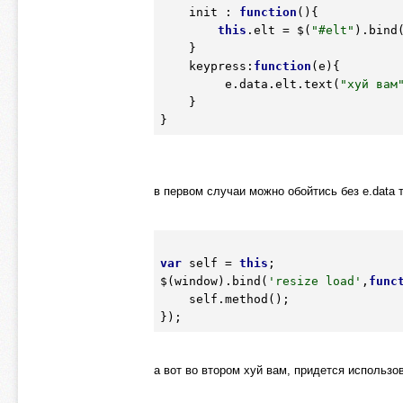
    init : 
function
(){

this
.elt = $(
"#elt"
).bind
    }

    keypress:
function
(e){

         e.data.elt.text(
"хуй вам
    }

в первом случаи можно обойтись без e.data 
var
 self = 
this
;

$(window).bind(
'resize load'
,
func
    self.method();

а вот во втором хуй вам, придется использов