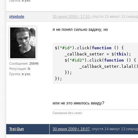
Группа:
в ухо
phpdude
30 июня 2009 г. 17:53
, спустя 15 минут 13 секунд
я не понял сильно задачу, но
$(
"#id"
).click(
function
()
 {
    _callback_setter = $(
this
);

    $(
"#id2"
).click(
function
()
 {
Сообщения:
26646
          _callback_setter.lalal();

Репутация:
N
    });

Группа:
в ухо
});
или не это имелось ввиду?
Сапожник без сапог
Trej Gun
30 июня 2009 г. 18:07
, спустя 14 минут 13 секунд