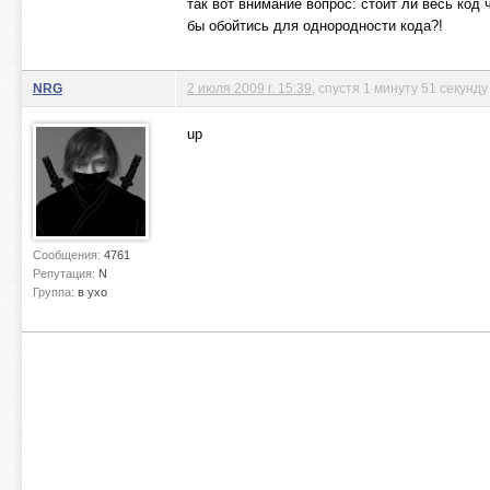
так вот внимание вопрос: стоит ли весь код 
бы обойтись для однородности кода?!
NRG
2 июля 2009 г. 15:39
, спустя 1 минуту 51 секунду
up
Сообщения:
4761
Репутация:
N
Группа:
в ухо