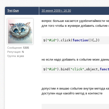
Trej Gun
30 июня 2009 г. 16:30
вопрос больше касается удобочитаймости ч
для того чтобы в жуквери добавить событие
$(
"#id"
).click(
function
(){…})
Сообщения:
5305
Репутация:
N
Группа:
в ухо
но если надо добавить в событие моих данн
$(
"#id"
).bind(
"click"
,object,
func
допустим я вешаю событие внутри метода как
доступен еще какойто метод в контексте