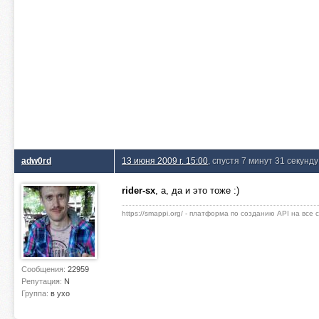
adw0rd
13 июня 2009 г. 15:00
, спустя 7 минут 31 секунду
rider-sx
, а, да и это тоже :)
https://smappi.org/ - платформа по созданию API на все
Сообщения:
22959
Репутация:
N
Группа:
в ухо