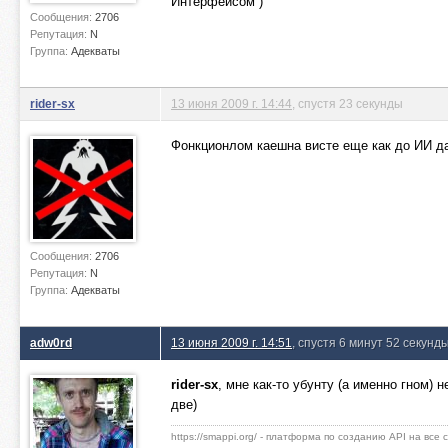
Интерфейсом )
Сообщения:
2706
Репутация:
N
Группа:
Адекваты
rider-sx
13 июня 2009 г. 14:44
, спустя 23 секунды
Фонкционлом каешна висте еще как до ИИ да
Сообщения:
2706
Репутация:
N
Группа:
Адекваты
adw0rd
13 июня 2009 г. 14:51
, спустя 6 минут 52 секунд
rider-sx
, мне как-то убунту (а именно гном)
две)
https://smappi.org/ - платформа по созданию API на все