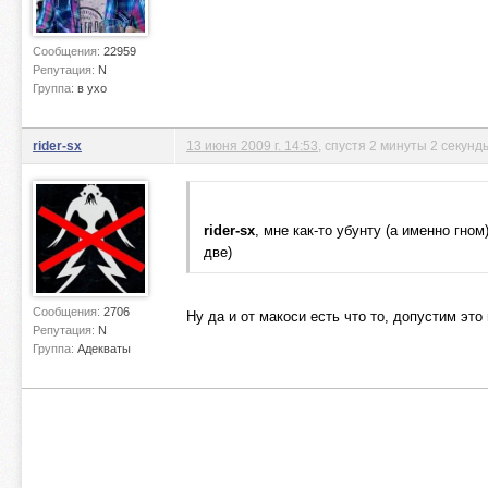
Сообщения:
22959
Репутация:
N
Группа:
в ухо
rider-sx
13 июня 2009 г. 14:53
, спустя 2 минуты 2 секунд
rider-sx
, мне как-то убунту (а именно гн
две)
Сообщения:
2706
Ну да и от макоси есть что то, допустим это
Репутация:
N
Группа:
Адекваты