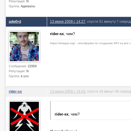
Репутация:
N
Группа:
Адекваты
adw0rd
13 июня 2009 г. 14:27
, спустя 51 минуту 7 секунд
rider-sx
, чем?
https://smappi.org/ - платформа по созданию API на все
Сообщения:
22959
Репутация:
N
Группа:
в ухо
rider-sx
13 июня 2009 г. 14:43
, спустя 16 минут 46 секунд
rider-sx
, чем?