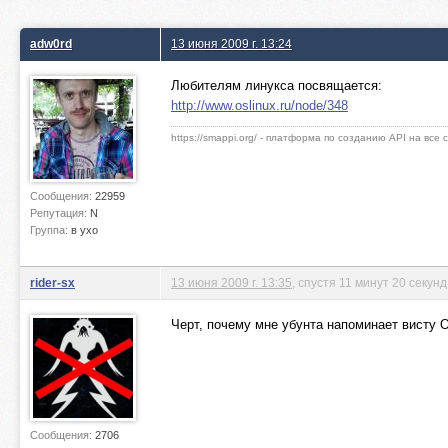
adw0rd
13 июня 2009 г. 13:24
Любителям линукса посвящается:
http://www.oslinux.ru/node/348
https://smappi.org/ - платформа по созданию API на все
Сообщения:
22959
Репутация:
N
Группа:
в ухо
rider-sx
13 июня 2009 г. 13:35
, спустя 11 минут 20 секунд
Черт, почему мне убунта напоминает висту 
Сообщения:
2706