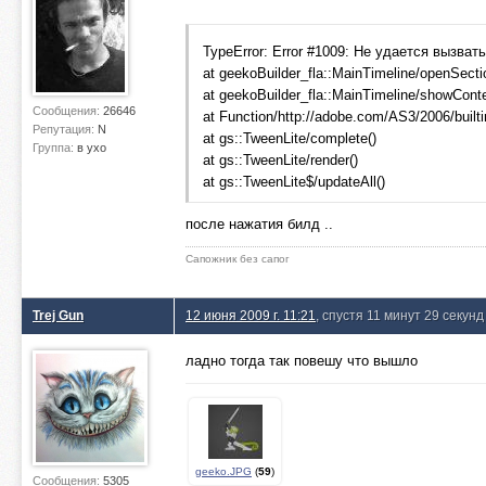
TypeError: Error #1009: Не удается вызват
at geekoBuilder_fla::MainTimeline/openSecti
at geekoBuilder_fla::MainTimeline/showConte
Сообщения:
26646
at Function/http://adobe.com/AS3/2006/builtin
Репутация:
N
at gs::TweenLite/complete()
Группа:
в ухо
at gs::TweenLite/render()
at gs::TweenLite$/updateAll()
после нажатия билд ..
Сапожник без сапог
Trej Gun
12 июня 2009 г. 11:21
, спустя 11 минут 29 секунд
ладно тогда так повешу что вышло
geeko.JPG
(
59
)
Сообщения:
5305