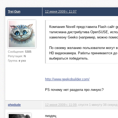
Trej Gun
12 июня 2009 г. 11:07
Компания Novell представила Flash сайт 
талисмана дистрибутива OpenSUSE, испол
хамелеону Geeko (например, можно помест
По своему желанию пользователи могут вы
Сообщения:
5305
HD видеокамера. Работы принимаются до 3
Репутация:
N
выбираться победитель.
Группа:
в ухо
http://www.geekobuilder.com/
PS почему нет раздела про линукс?
phpdude
12 июня 2009 г. 11:09
, спустя 1 минуту 38 секунд
пиздец