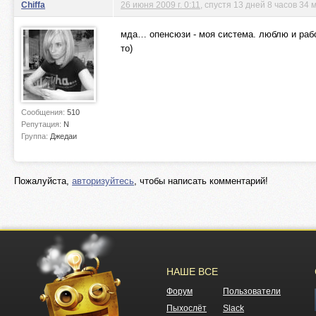
Chiffa
26 июня 2009 г. 0:11
, спустя 13 дней 8 часов 34
мда… опенсюзи - моя система. люблю и рабо
то)
Сообщения:
510
Репутация:
N
Группа:
Джедаи
Пожалуйста,
авторизуйтесь
, чтобы написать комментарий!
НАШЕ ВСЕ
Форум
Пользователи
Пыхослёт
Slack