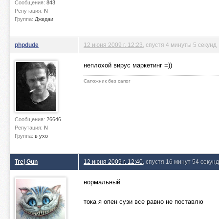
Сообщения:
843
Репутация:
N
Группа:
Джедаи
phpdude
12 июня 2009 г. 12:23
, спустя 4 минуты 5 секунд
неплохой вирус маркетинг =))
Сапожник без сапог
Сообщения:
26646
Репутация:
N
Группа:
в ухо
Trej Gun
12 июня 2009 г. 12:40
, спустя 16 минут 54 секун
нормальный
тока я опен сузи все равно не поставлю