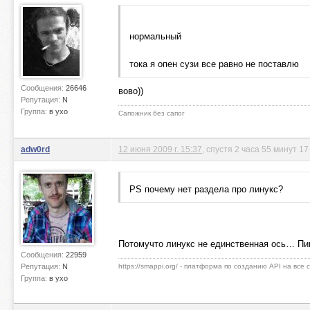
нормальный
тока я опен сузи все равно не поставлю
Сообщения:
26646
вово))
Репутация:
N
Группа:
в ухо
Сапожник без сапог
adw0rd
12 июня 2009 г. 15:37
, спустя 2 часа 55 минут 17
PS почему нет раздела про линукс?
Потомучто линукс не единственная ось… П
Сообщения:
22959
Репутация:
N
https://smappi.org/ - платформа по созданию API на все
Группа:
в ухо