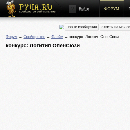
ФОРУМ
Войти
сообщество веб-маньяков
новые сообщения
ответы на мои 
Форум
→
Сообщество
→
Флейм
→ конкурс: Логитип ОпенСюзи
конкурс: Логитип ОпенСюзи