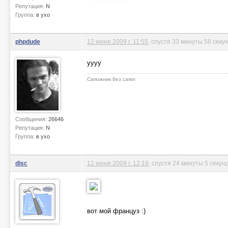
Репутация:
N
Группа:
в ухо
phpdude
12 июня 2009 г. 11:55
, спустя 33 минуты 56 секу
уууу
Сапожник без сапог
Сообщения:
26646
Репутация:
N
Группа:
в ухо
disc
12 июня 2009 г. 12:19
, спустя 24 минуты 5 секун
вот мой француз :)