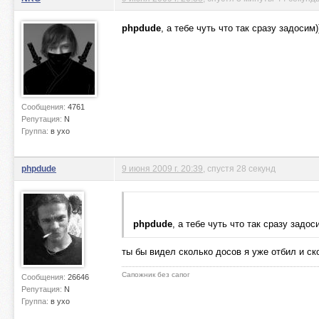
phpdude
, а тебе чуть что так сразу задосим))
Сообщения:
4761
Репутация:
N
Группа:
в ухо
phpdude
9 июня 2009 г. 20:39
, спустя 28 секунд
phpdude
, а тебе чуть что так сразу задоси
ты бы видел сколько досов я уже отбил и ско
Сапожник без сапог
Сообщения:
26646
Репутация:
N
Группа:
в ухо