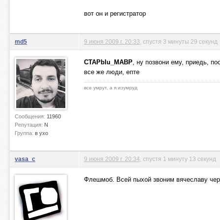
вот он и регистратор
md5
9 июня 2009 г. 20:33
, спустя 3 минуты 29 секунд
CTAPbIu_MABP
, ну позвони ему, приедь, п
все же люди, епте
все умрут, а я изумруд
Сообщения:
11960
Репутация:
N
Группа:
в ухо
vasa_c
9 июня 2009 г. 20:34
, спустя 1 минуту 13 секунд
Флешмоб. Всей пыхой звоним вячеславу чер