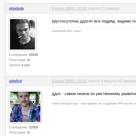
phpdude
9 июня 2009 г. 20:39
, спустя 21 секунду
круглосуточно ддосят все подряд. видимо п
Сапожник без сапог
Сообщения:
26646
Репутация:
N
Группа:
в ухо
adw0rd
9 июня 2009 г. 20:43
, спустя 3 минуты 42 секунд
ддос - самое низкое по умственному развит
https://smappi.org/ - платформа по созданию API на все
Сообщения:
22959
Репутация:
N