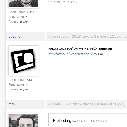
все умрут, а я изумруд
Сообщения:
11960
Репутация:
N
Группа:
в ухо
vasa_c
9 июня 2009 г. 20:23
, спустя 3 минуты 12 секунд
какой хостер? он же на тебя записан
http://who.is/whois/mabp.kiev.ua/
Сообщения:
3131
Репутация:
N
Группа:
в ухо
md5
9 июня 2009 г. 20:26
, спустя 3 минуты 8 секунд
ProHosting.ua customer's domain