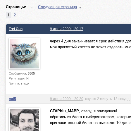
Страницы:
←
Следующая страница
→
1
2
Trej Gun
9 июня 2009 г. 20:17
через 4 дня заканчивается срок действия до
моя проклятый хостер не хочет отдавать мне
Сообщения:
5305
Репутация:
N
Группа:
в ухо
md5
9 июня 2009 г. 20:20
, спустя 2 минуты 18 секунд
CTAPbIu_MABP
, ояебу, я опиздошен!
обратись из блога к киберсквотерам, которы
пригласительный билет на пыхослет'10 для з