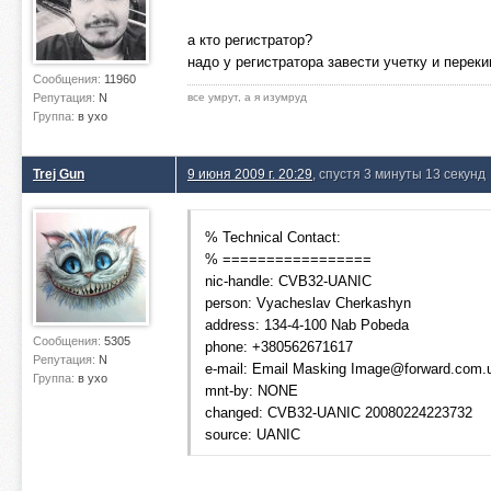
а кто регистратор?
надо у регистратора завести учетку и перек
Сообщения:
11960
Репутация:
N
все умрут, а я изумруд
Группа:
в ухо
Trej Gun
9 июня 2009 г. 20:29
, спустя 3 минуты 13 секунд
% Technical Contact:
% =================
nic-handle: CVB32-UANIC
person: Vyacheslav Cherkashyn
address: 134-4-100 Nab Pobeda
Сообщения:
5305
phone: +380562671617
Репутация:
N
e-mail: Email Masking
Image@forward.com.
Группа:
в ухо
mnt-by: NONE
changed: CVB32-UANIC 20080224223732
source: UANIC