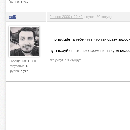
Группа:
в ухо
md5
9 июня 2009 г. 20:43
, спустя 20 секунд
phpdude
, а тебе чуть что так сразу задоси
ну а нахуй он столько времени на курл класс у
все умрут, а я изумруд
Сообщения:
11960
Репутация:
N
Группа:
в ухо