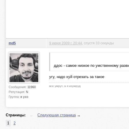
md5
9 июня 2009 г. 20:44
, спустя 33 секунды
ддос - самое низкое по умственному раз
угу, надо хуй отрезать за такое
все умрут, а я изумруд
Сообщения:
11960
Репутация:
N
Группа:
в ухо
Страницы:
←
Следующая страница
→
1
2