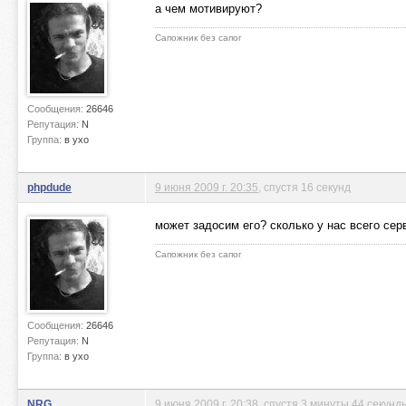
а чем мотивируют?
Сапожник без сапог
Сообщения:
26646
Репутация:
N
Группа:
в ухо
phpdude
9 июня 2009 г. 20:35
, спустя 16 секунд
может задосим его? сколько у нас всего сер
Сапожник без сапог
Сообщения:
26646
Репутация:
N
Группа:
в ухо
NRG
9 июня 2009 г. 20:38
, спустя 3 минуты 44 секунд