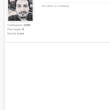
все умрут, а я изумруд
Сообщения:
11960
Репутация:
N
Группа:
в ухо