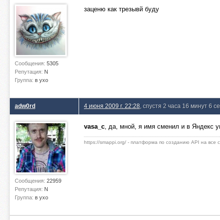
заценю как трезывй буду
Сообщения:
5305
Репутация:
N
Группа:
в ухо
adw0rd
4 июня 2009 г. 22:28
, спустя 2 часа 16 минут 6 с
vasa_c
, да, мной, я имя сменил и в Яндекс
https://smappi.org/ - платформа по созданию API на все
Сообщения:
22959
Репутация:
N
Группа:
в ухо