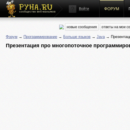
ФОРУМ
Войти
сообщество веб-маньяков
новые сообщения
ответы на мои 
Форум
→
Программирование
→
Больше языков
→
Java
→ Презентаци
Презентация про многопоточное программиров