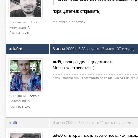
пора цитатник открывать)
все умрут, а я изумруд
Сообщения:
11960
Репутация:
N
Группа:
в ухо
adw0rd
6 июня 2009 г. 2:38
, спустя 17 минут 37 секунд
md5
, пора разделы доделывать!
Меня тоже касается :)
https://smappi.org/ - платформа по созданию API на все
Сообщения:
22959
Репутация:
N
Группа:
в ухо
md5
6 июня 2009 г. 2:50
, спустя 11 минут 57 секунд
adw0rd
, вторая часть твоего поста как-никогд