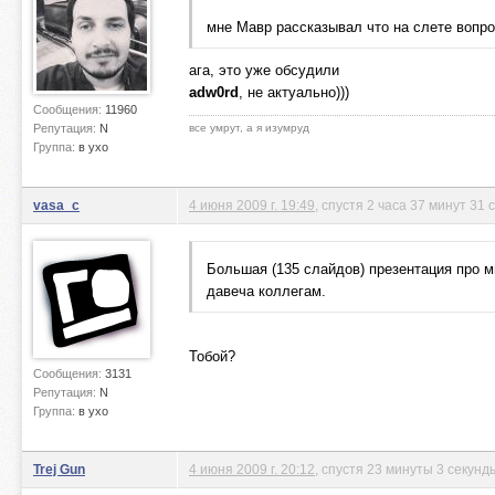
мне Мавр рассказывал что на слете вопро
ага, это уже обсудили
adw0rd
, не актуально)))
Сообщения:
11960
Репутация:
N
все умрут, а я изумруд
Группа:
в ухо
vasa_c
4 июня 2009 г. 19:49
, спустя 2 часа 37 минут 31 
Большая (135 слайдов) презентация про м
давеча коллегам.
Тобой?
Сообщения:
3131
Репутация:
N
Группа:
в ухо
Trej Gun
4 июня 2009 г. 20:12
, спустя 23 минуты 3 секунд