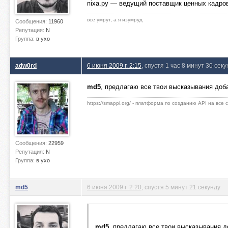
пiха.ру — ведущий поставщик ценных кадров
все умрут, а я изумруд
Сообщения:
11960
Репутация:
N
Группа:
в ухо
adw0rd
6 июня 2009 г. 2:15
, спустя 1 час 8 минут 30 секу
md5
, предлагаю все твои высказывания доба
https://smappi.org/ - платформа по созданию API на все
Сообщения:
22959
Репутация:
N
Группа:
в ухо
md5
6 июня 2009 г. 2:20
, спустя 5 минут 21 секунду
md5
, предлагаю все твои высказывания до