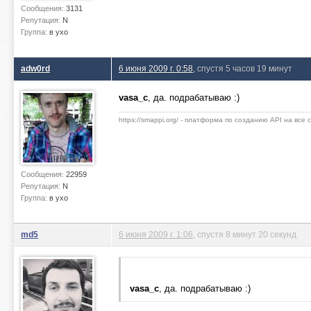
Сообщения:
3131
Репутация:
N
Группа:
в ухо
adw0rd
6 июня 2009 г. 0:58
, спустя 5 часов 19 минут
vasa_c
, да. подрабатываю :)
https://smappi.org/ - платформа по созданию API на все
Сообщения:
22959
Репутация:
N
Группа:
в ухо
md5
6 июня 2009 г. 1:06
, спустя 8 минут 20 секунд
vasa_c
, да. подрабатываю :)