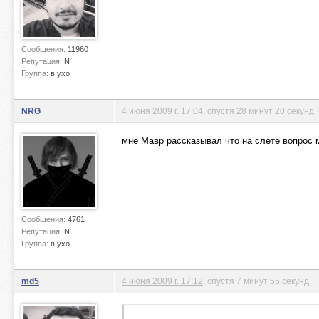
Сообщения:
11960
Репутация:
N
Группа:
в ухо
NRG
4 июня 2009 г. 17:04
, спустя 28 минут 20 секунд
мне Мавр рассказывал что на слете вопрос 
Сообщения:
4761
Репутация:
N
Группа:
в ухо
md5
4 июня 2009 г. 17:12
, спустя 7 минут 55 секунд