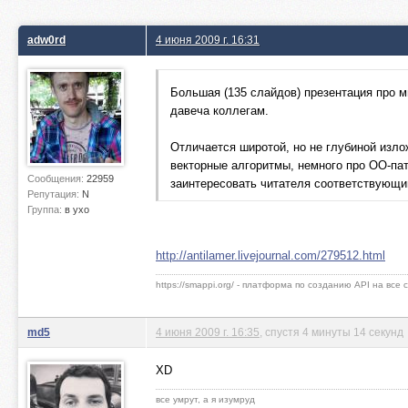
adw0rd
4 июня 2009 г. 16:31
Большая (135 слайдов) презентация про м
давеча коллегам.
Отличается широтой, но не глубиной изло
векторные алгоритмы, немного про ОО-па
Сообщения:
22959
заинтересовать читателя соответствующи
Репутация:
N
Группа:
в ухо
http://antilamer.livejournal.com/279512.html
https://smappi.org/ - платформа по созданию API на все
md5
4 июня 2009 г. 16:35
, спустя 4 минуты 14 секунд
XD
все умрут, а я изумруд