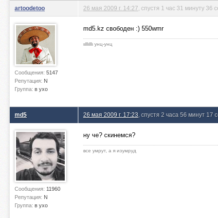
artoodetoo
26 мая 2009 г. 14:27
, спустя 1 час 31 минуту 36 
md5.kz свободен :) 550wmr
ιιlllιlllι унц-унц
Сообщения:
5147
Репутация:
N
Группа:
в ухо
md5
26 мая 2009 г. 17:23
, спустя 2 часа 56 минут 17 
ну че? скинемся?
все умрут, а я изумруд
Сообщения:
11960
Репутация:
N
Группа:
в ухо