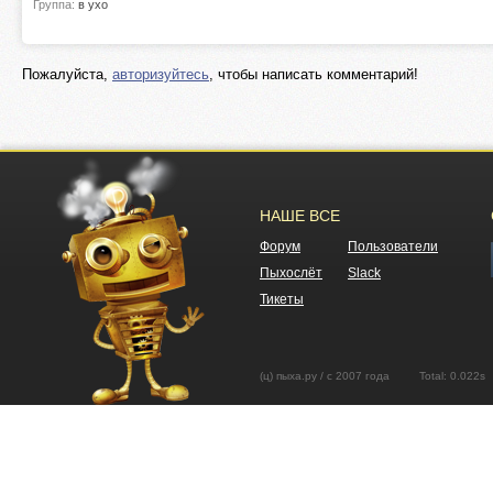
Группа:
в ухо
Пожалуйста,
авторизуйтесь
, чтобы написать комментарий!
НАШЕ ВСЕ
Форум
Пользователи
Пыхослёт
Slack
Тикеты
(ц) пыха.ру / с 2007 года Total: 0.02