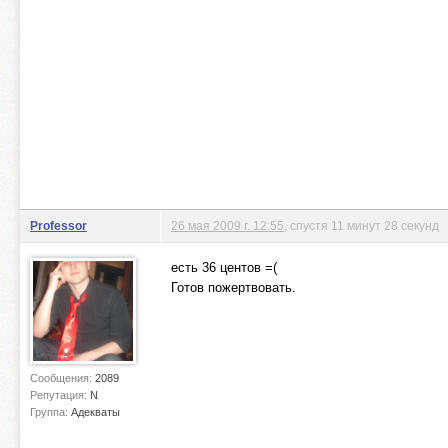
Professor
26 мая 2009 г. 12:55
, спустя 11 минут 28 секунд
есть 36 центов =(
Готов пожертвовать.
Сообщения:
2089
Репутация:
N
Группа:
Адекваты