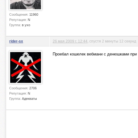
Сообщения:
11960
Репутация:
N
Группа:
в ухо
rider-sx
26 мая 2009 г. 12:44
, спустя 2 минуты 12 секунд
Проебал кошелек вебмани с денюшками при 
Сообщения:
2706
Репутация:
N
Группа:
Адекваты