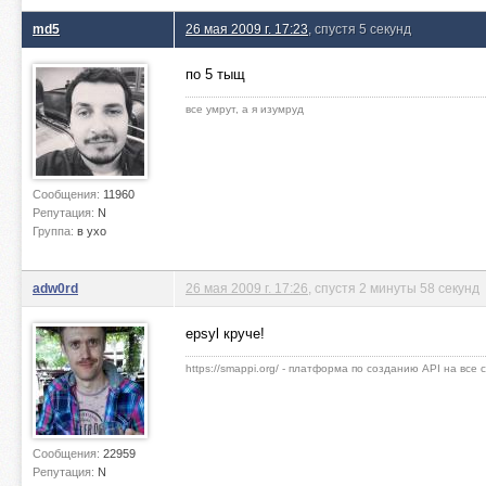
md5
26 мая 2009 г. 17:23
, спустя 5 секунд
по 5 тыщ
все умрут, а я изумруд
Сообщения:
11960
Репутация:
N
Группа:
в ухо
adw0rd
26 мая 2009 г. 17:26
, спустя 2 минуты 58 секунд
epsyl круче!
https://smappi.org/ - платформа по созданию API на все
Сообщения:
22959
Репутация:
N