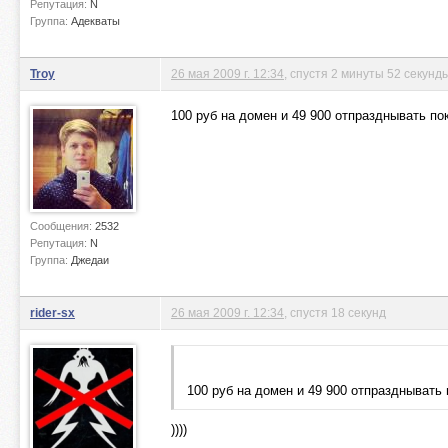
Репутация:
N
Группа:
Адекваты
Troy
26 мая 2009 г. 12:34
, спустя 2 минуты 52 секунд
100 руб на домен и 49 900 отпразднывать пок
Сообщения:
2532
Репутация:
N
Группа:
Джедаи
rider-sx
26 мая 2009 г. 12:34
, спустя 18 секунд
100 руб на домен и 49 900 отпразднывать п
))))