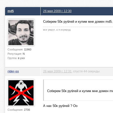
md5
26 мая 2009 г. 12:30
Соберем 50к рублей и купим мне домен md5.
все умрут, а я изумруд
Сообщения:
11960
Репутация:
N
Группа:
в ухо
rider-sx
26 мая 2009 г. 12:31
, спустя 44 секунды
Соберем 50к рублей и купим мне домен md
А нах 50к рублей ? Оо
Сообщения:
2706