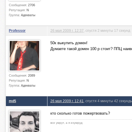
Сообщения:
2706
Репутация:
N
Группа:
Адекваты
Professor
26 мая 2009 г. 12:37
, спустя 2 минуты 17 секунд
50к выкупить домен!
Думаете такой домен 100 р стоит? ППЦ наив
Сообщения:
2089
Репутация:
N
Группа:
Адекваты
md5
26 мая 2009 г. 12:41
, спустя 4 минуты 42 секунд
кто сколько готов пожертвовать?
все умрут, а я изумруд