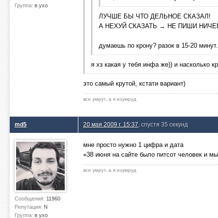
Группа:
в ухо
ЛУЧШЕ БЫ ЧТО ДЕЛЬНОЕ СКАЗАЛ!
А НЕХУЙ СКАЗАТЬ → НЕ ПИШИ НИЧЕ
думаешь по крону? разок в 15-20 минут.
я хз какая у тебя инфа же)) и насколько к
это самый крутой, кстати вариант)
все умрут, а я изумруд
md5
20 мая 2009 г. 15:37
, спустя 35 секунд
мне просто нужно 1 цифра и дата
«38 июня на сайте было питсот человек и мы
все умрут, а я изумруд
Сообщения:
11960
Репутация:
N
Группа:
в ухо