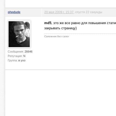
phpdude
20 мая 2009 г. 15:37
, спустя 22 секунды
md5
, это же все равно для повышения стати
закрывать страницу)
Сапожник без сапог
Сообщения:
26646
Репутация:
N
Группа:
в ухо