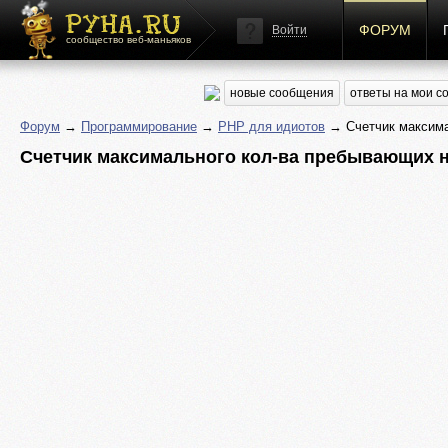
ФОРУМ
Войти
сообщество веб-маньяков
новые сообщения
ответы на мои 
Форум
→
Программирование
→
PHP для идиотов
→ Счетчик максима
Счетчик максимального кол-ва пребывающих н