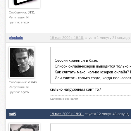
Сообщения:
3131
Репутация:
N
Группа:
в ухо
phpdude
19 мая 2009 г. 19:18
, спустя 1 минуту 21 секунду
Сессии хранятся в базе.
Список онлайн-юзеров выводится только н
Как считать макс. кол-во юзеров онлайн?
Или считать только тогда, когда пользова
Сообщения:
26646
Репутация:
N
сильно нагруженый сайт то?
Группа:
в ухо
Сапожник без сапог
md5
19 мая 2009 г. 19:31
, спустя 12 минут 48 секунд