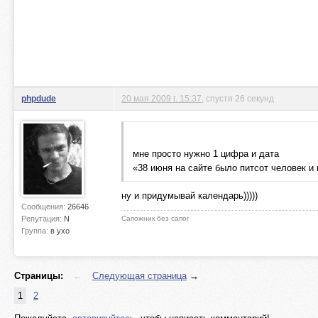
phpdude
20 мая 2009 г. 15:37
, спустя 26 секунд
мне просто нужно 1 цифра и дата
«38 июня на сайте было питсот человек и 
ну и придумывай календарь)))))
Сообщения:
26646
Репутация:
N
Сапожник без сапог
Группа:
в ухо
Страницы:
←
Следующая страница
→
1
2