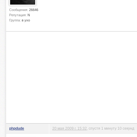
Сообщения:
26646
Репутация:
N
Группа:
в ухо
phpdude
20 мая 2009 г. 15:32
, спустя 1 минуту 10 секунд