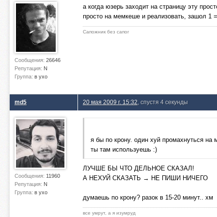
а когда юзерь заходит на страницу эту прост
просто на мемкеше и реализовать, зашол 1 =
Сапожник без сапог
Сообщения:
26646
Репутация:
N
Группа:
в ухо
md5
20 мая 2009 г. 15:32
, спустя 4 секунды
я бы по крону. один хуй промахнуться на 
ты там используешь :)
ЛУЧШЕ БЫ ЧТО ДЕЛЬНОЕ СКАЗАЛ!
Сообщения:
11960
А НЕХУЙ СКАЗАТЬ → НЕ ПИШИ НИЧЕГО
Репутация:
N
Группа:
в ухо
думаешь по крону? разок в 15-20 минут.. хм
все умрут, а я изумруд