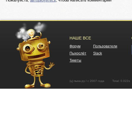
Пожалуйста,
авторизуйтесь
, чтобы написать комментарий!
НАШЕ ВСЕ
Форум
Пользователи
Пыхослёт
Slack
Тикеты
(ц) пыха.ру / с 2007 года Total: 0.02