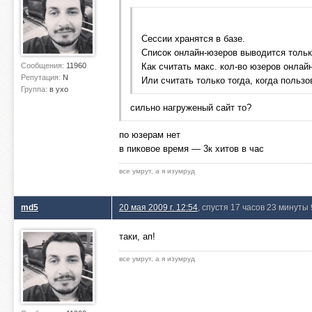
Сессии хранятся в базе.
Список онлайн-юзеров выводится только
Сообщения:
11960
Как считать макс. кол-во юзеров онлай
Репутация:
N
Или считать только тогда, когда польз
Группа:
в ухо
сильно нагруженый сайт то?
по юзерам нет
в пиковое время — 3к хитов в час
все умрут, а я изумруд
md5
20 мая 2009 г. 12:54
, спустя 17 часов 23 минуты 
таки, ап!
все умрут, а я изумруд