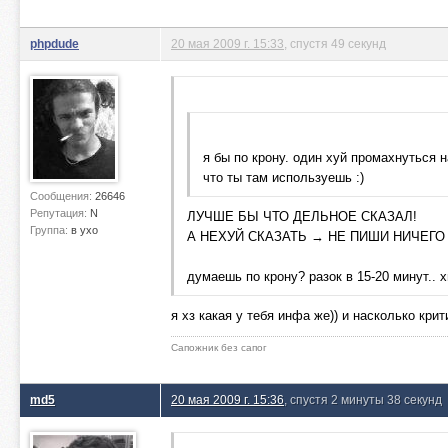
phpdude
20 мая 2009 г. 15:33
, спустя 49 секунд
я бы по крону. один хуй промахнуться 
что ты там используешь :)
Сообщения:
26646
Репутация:
N
ЛУЧШЕ БЫ ЧТО ДЕЛЬНОЕ СКАЗАЛ!
Группа:
в ухо
А НЕХУЙ СКАЗАТЬ → НЕ ПИШИ НИЧЕГО
думаешь по крону? разок в 15-20 минут.. 
я хз какая у тебя инфа же)) и насколько крит
Сапожник без сапог
md5
20 мая 2009 г. 15:36
, спустя 2 минуты 38 секунд