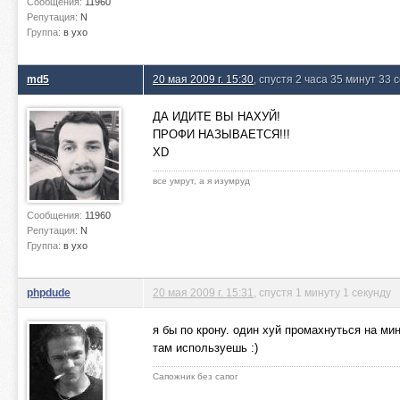
Сообщения:
11960
Репутация:
N
Группа:
в ухо
md5
20 мая 2009 г. 15:30
, спустя 2 часа 35 минут 33 
ДА ИДИТЕ ВЫ НАХУЙ!
ПРОФИ НАЗЫВАЕТСЯ!!!
XD
все умрут, а я изумруд
Сообщения:
11960
Репутация:
N
Группа:
в ухо
phpdude
20 мая 2009 г. 15:31
, спустя 1 минуту 1 секунду
я бы по крону. один хуй промахнуться на мин
там используешь :)
Сапожник без сапог