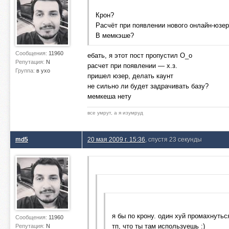
Крон?
Расчёт при появлении нового онлайн-юзе
В мемкэше?
Сообщения:
11960
ебать, я этот пост пропустил О_о
Репутация:
N
расчет при появлении — х.з.
Группа:
в ухо
пришел юзер, делать каунт
не сильно ли будет задрачивать базу?
мемкеша нету
все умрут, а я изумруд
md5
20 мая 2009 г. 15:36
, спустя 23 секунды
я бы по крону. один хуй промахнутьс
Сообщения:
11960
тп, что ты там используешь :)
Репутация:
N