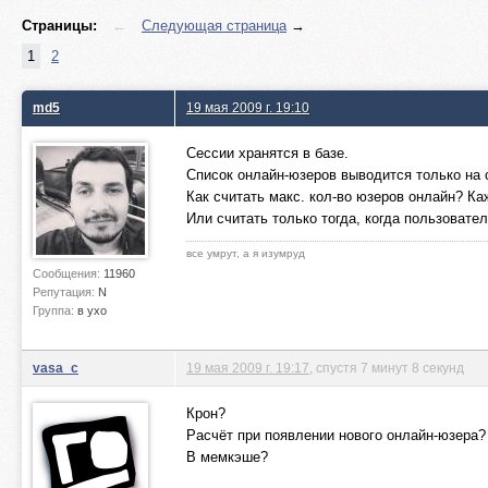
Страницы:
←
Следующая страница
→
1
2
md5
19 мая 2009 г. 19:10
Сессии хранятся в базе.
Список онлайн-юзеров выводится только на с
Как считать макс. кол-во юзеров онлайн? Ка
Или считать только тогда, когда пользовате
все умрут, а я изумруд
Сообщения:
11960
Репутация:
N
Группа:
в ухо
vasa_c
19 мая 2009 г. 19:17
, спустя 7 минут 8 секунд
Крон?
Расчёт при появлении нового онлайн-юзера?
В мемкэше?