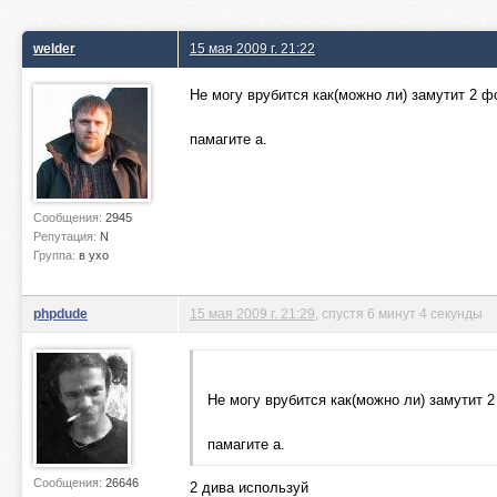
welder
15 мая 2009 г. 21:22
Не могу врубится как(можно ли) замутит 2 ф
памагите а.
Сообщения:
2945
Репутация:
N
Группа:
в ухо
phpdude
15 мая 2009 г. 21:29
, спустя 6 минут 4 секунды
Не могу врубится как(можно ли) замутит 2
памагите а.
Сообщения:
26646
2 дива используй