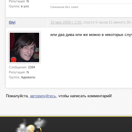
Репутация:
N
Группа:
в ухо
Сапожник без сапог
Givi
16 мая 2009 г. 2:50
, спустя 5 часов 21 минуту 36
или два дива или же можно в некоторых слу
Сообщения:
2284
Репутация:
N
Группа:
Адекваты
Пожалуйста,
авторизуйтесь
, чтобы написать комментарий!