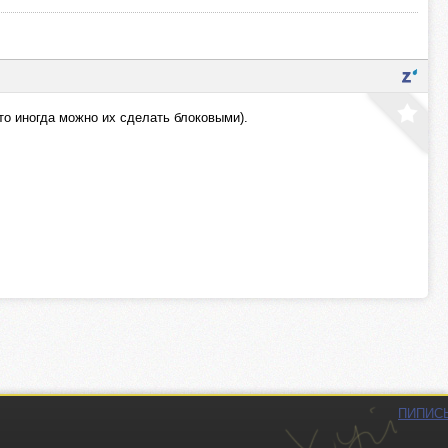
то иногда можно их сделать блоковыми).
ПИПИС