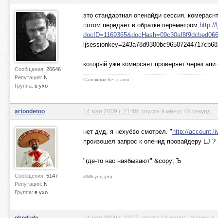
это стандартная опенайди сессия. комераснт
потом передает в обратке переметром
http:/
docID=1169365&docHash=09c30af8f9dcbed066
ljsessionkey=243a78d9300bc96507244717cb68
который уже комерсант проверяет через апи
Сообщения:
26646
Репутация:
N
Сапожник без сапог
Группа:
в ухо
artoodetoo
14 мая 2009 г. 21:48
, спустя 9 минут 49 секунд
нет дуд, я нехуёво смотрел. "
http://account.li
произошел запрос к опенид провайдеру LJ ? н
"где-то нас наябывают" &copy; Ъ
Сообщения:
5147
ιιlllιlllι унц-унц
Репутация:
N
Группа:
в ухо
phpdude
14 мая 2009 г. 22:07
, спустя 19 минут 13 секунд