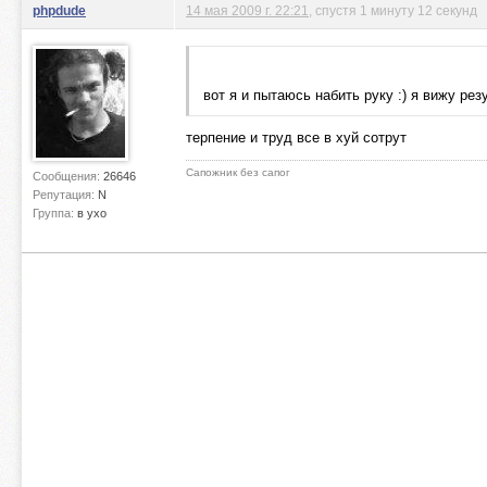
phpdude
14 мая 2009 г. 22:21
, спустя 1 минуту 12 секунд
вот я и пытаюсь набить руку :) я вижу рез
терпение и труд все в хуй сотрут
Сапожник без сапог
Сообщения:
26646
Репутация:
N
Группа:
в ухо