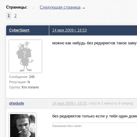
Страницы:
←
Следующая страница
→
1
2
CyberSport
14 мая 2009 г. 18:53
можно как нибудь без редиректов такое замут
Сообщения:
245
Репутация:
N
Группа:
Кто попало
phpdude
14 мая 2009 г. 18:55
, спустя 2 минуты 9 секунд
без редиректов только если у тебя один дом
Сапожник без сапог