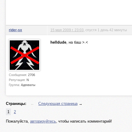
rider-sx
15 мая 2009 г. 23:03
, спустя 1 день 42 минуты
helldude
, на баш >.<
Сообщения:
2706
Репутация:
N
Группа:
Адекваты
Страницы:
←
Следующая страница
→
1
2
Пожалуйста,
авторизуйтесь
, чтобы написать комментарий!