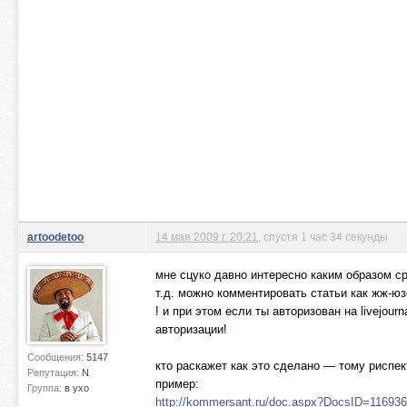
artoodetoo
14 мая 2009 г. 20:21
, спустя 1 час 34 секунды
мне сцуко давно интересно каким образом ср
т.д. можно комментировать статьи как жж-юзер
! и при этом если ты авторизован на livejour
авторизации!
Сообщения:
5147
кто раскажет как это сделано — тому риспек
Репутация:
N
пример:
Группа:
в ухо
http://kommersant.ru/doc.aspx?DocsID=11693