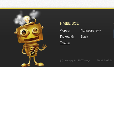
НАШЕ ВСЕ
Форум
Пользователи
Пыхослёт
Slack
Тикеты
(ц) пыха.ру / с 2007 года Total: 0.02