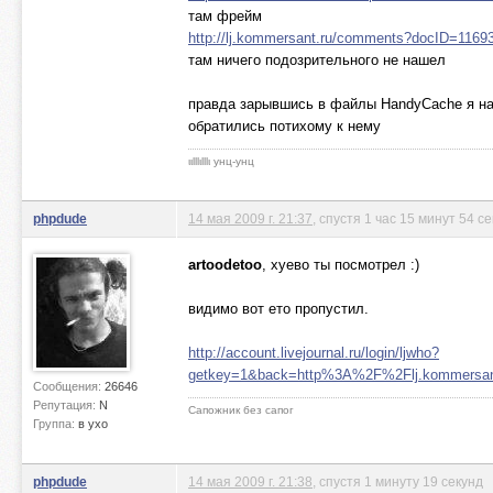
там фрейм
http://lj.kommersant.ru/comments?docID=11
там ничего подозрительного не нашел
правда зарывшись в файлы HandyCache я наш
обратились потихому к нему
ιιlllιlllι унц-унц
phpdude
14 мая 2009 г. 21:37
, спустя 1 час 15 минут 54 с
artoodetoo
, хуево ты посмотрел :)
видимо вот ето пропустил.
http://account.livejournal.ru/login/ljwho?
getkey=1&back=http%3A%2F%2Flj.kommersa
Сообщения:
26646
Репутация:
N
Сапожник без сапог
Группа:
в ухо
phpdude
14 мая 2009 г. 21:38
, спустя 1 минуту 19 секунд