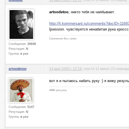
artoodetoo
, никто тебя не наябывает.
http://lj.kommersant.ru/comments?docID=11
ljsession. чувствуется ненабитая рука кросс
Сапожник без сапог
Сообщения:
26646
Репутация:
N
Группа:
в ухо
artoodetoo
14 мая 2009 г. 22:19
, спустя 12 минут 23 секунд
вот я и пытаюсь набить руку :) я вижу резуль
ιιlllιlllι унц-унц
Сообщения:
5147
Репутация:
N
Группа:
в ухо