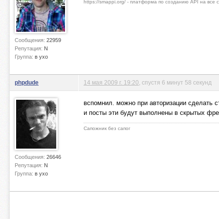
https://smappi.org/ - платформа по созданию API на все
Сообщения:
22959
Репутация:
N
Группа:
в ухо
phpdude
14 мая 2009 г. 19:20
, спустя 6 минут 58 секунд
вспомнил. можно при авторизации сделать ст
и посты эти будут выполнены в скрытых фр
Сапожник без сапог
Сообщения:
26646
Репутация:
N
Группа:
в ухо