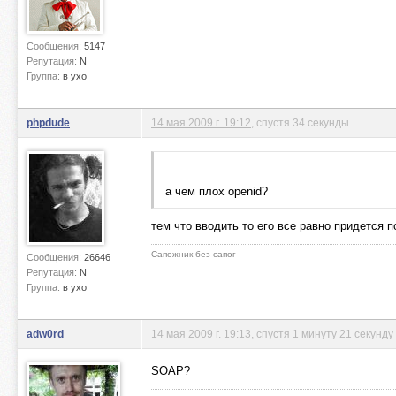
Сообщения:
5147
Репутация:
N
Группа:
в ухо
phpdude
14 мая 2009 г. 19:12
, спустя 34 секунды
а чем плох openid?
тем что вводить то его все равно придется 
Сапожник без сапог
Сообщения:
26646
Репутация:
N
Группа:
в ухо
adw0rd
14 мая 2009 г. 19:13
, спустя 1 минуту 21 секунду
SOAP?