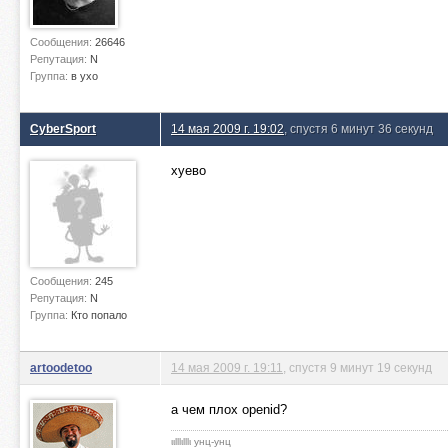
Сообщения:
26646
Репутация:
N
Группа:
в ухо
CyberSport
14 мая 2009 г. 19:02
, спустя 6 минут 36 секунд
хуево
Сообщения:
245
Репутация:
N
Группа:
Кто попало
artoodetoo
14 мая 2009 г. 19:11
, спустя 9 минут 19 секунд
а чем плох openid?
ιιlllιlllι унц-унц