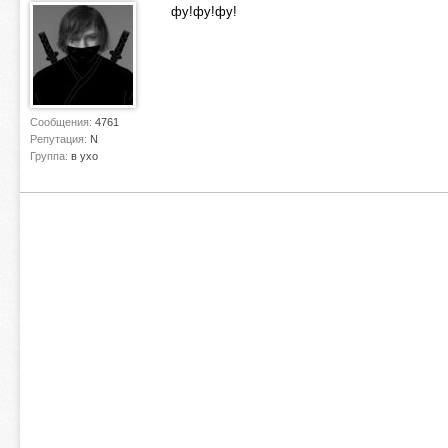
фу!фу!фу!
Сообщения:
4761
Репутация:
N
Группа:
в ухо