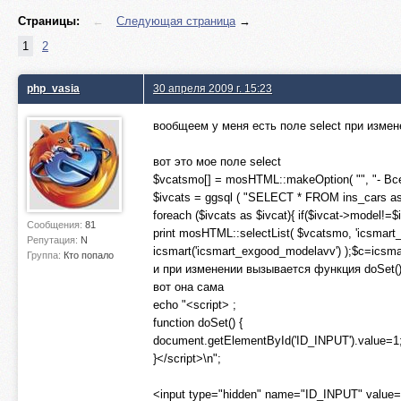
Страницы:
←
Следующая страница
→
1
2
php_vasia
30 апреля 2009 г. 15:23
вообщеем у меня есть поле select при изме
вот это мое поле select
$vcatsmo[] = mosHTML::makeOption( "", "- Все
$ivcats = ggsql ( "SELECT * FROM ins_cars as
foreach ($ivcats as $ivcat){ if($ivcat->model!
Сообщения:
81
print mosHTML::selectList( $vcatsmo, 'icsmart_
Репутация:
N
icsmart('icsmart_exgood_modelavv') );$c=icsma
Группа:
Кто попало
и при изменении вызывается функция doSet()
вот она сама
echo "<script> ;
function doSet() {
document.getElementById('ID_INPUT').value=1
}</script>\n";
<input type="hidden" name="ID_INPUT" value=