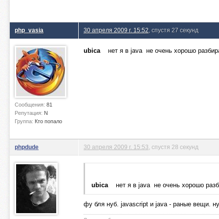
php_vasia
30 апреля 2009 г. 15:52
, спустя 27 секунд
ubica
нет я в java не очень хорошо разби
Сообщения:
81
Репутация:
N
Группа:
Кто попало
phpdude
30 апреля 2009 г. 15:53
, спустя 28 секунд
ubica
нет я в java не очень хорошо раз
фу бля нуб. javascript и java - раные вещи. 