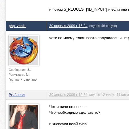
и потом $_REQUEST['ID_INPUT''] и если она
php_vasia
30 апреля 2009 г. 15:24
, спустя 48 секунд
чете по моему сложновато получилось и не 
Сообщения:
81
Репутация:
N
Группа:
Кто попало
Professor
30 апреля 2009 г. 15:36
, спустя 12 минут 11 секу
Чет я ниче не понял.
Что необходимо сделать то?
и кнопочки юзай типа