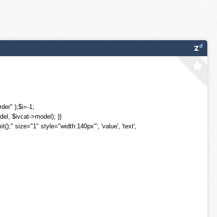
er" );$i=-1;
el, $ivcat->model); }}
 size="1" style="width:140px"', 'value', 'text',