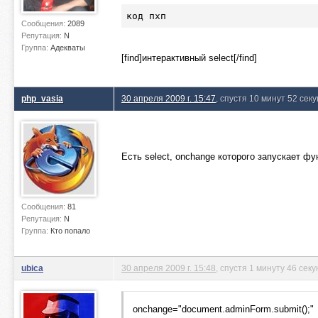
код пхп
Сообщения:
2089
Репутация:
N
Группа:
Адекваты
[find]интерактивный select[/find]
php_vasia
30 апреля 2009 г. 15:47
, спустя 10 минут 52 сек
Есть select, onchange которого запускает 
Сообщения:
81
Репутация:
N
Группа:
Кто попало
ubica
30 апреля 2009 г. 15:48
, спустя 1 минуту 46 секу
onchange="document.adminForm.submit();"