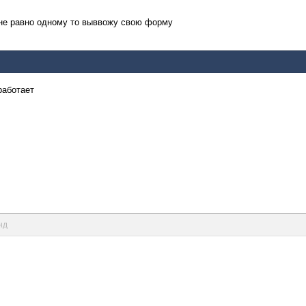
 не равно одному то выввожу свою форму
работает
нд