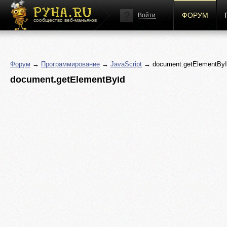
ФОРУМ
Войти
сообщество веб-маньяков
Форум
→
Программирование
→
JavaScript
→ document.getElementByI
document.getElementById