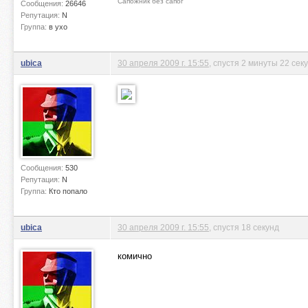
Сапожник без сапог
Сообщения:
26646
Репутация:
N
Группа:
в ухо
ubica
30 апреля 2009 г. 15:55
, спустя 2 минуты 22 сек
Сообщения:
530
Репутация:
N
Группа:
Кто попало
ubica
30 апреля 2009 г. 15:55
, спустя 18 секунд
комично