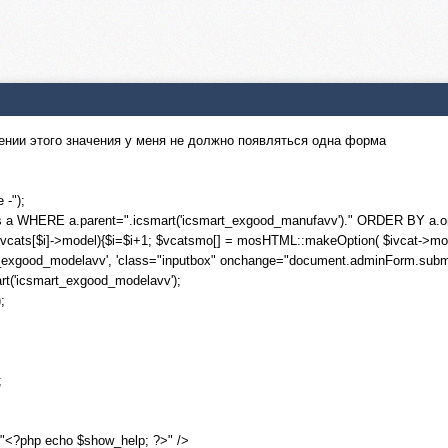
нении этого значения у меня не должно появляться одна форма
 -");
 a WHERE a.parent=".icsmart('icsmart_exgood_manufavv')." ORDER BY a.ord
=$ivcats[$i]->model){$i=$i+1; $vcatsmo[] = mosHTML::makeOption( $ivcat->mod
exgood_modelavv', 'class="inputbox" onchange="document.adminForm.submit();"
rt('icsmart_exgood_modelavv');
;
;
"<?php echo $show_help; ?>" />