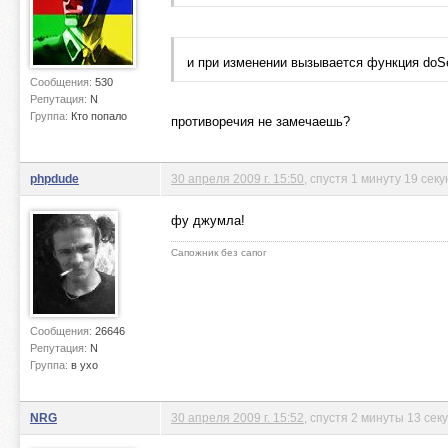
и при изменении вызывается функция doSe
Сообщения:
530
Репутация:
N
Группа:
Кто попало
противоречия не замечаешь?
phpdude
30 апреля 2009 г. 15:50
, спустя 1 минуту 19 секу
фу джумла!
Сапожник без сапог
Сообщения:
26646
Репутация:
N
Группа:
в ухо
NRG
30 апреля 2009 г. 15:52
, спустя 2 минуты 13 сек