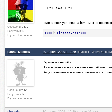
<td>.*XXX.*</td>
если ввести условия на html, можно привест
Сообщения:
530
Репутация:
N
<
td
>
[^
<
]*?XXX.*?<
/
td
>
Группа:
Кто попало
Pasha_Moscow
30 апреля 2009 г. 12:29
, спустя 11 минут 54 сек
Огромное спасибо!
Но все равно вопрос - почему не работают
Ведь минимальное кол-во символов - это им
Сообщения:
12
Репутация:
N
Группа:
Кто попало
phpdude
30 апреля 2009 г. 12:30
, спустя 46 секунд