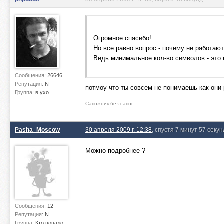
Огромное спасибо!
Но все равно вопрос - почему не работа
Ведь минимальное кол-во символов - это 
Сообщения:
26646
Репутация:
N
потмоу что ты совсем не понимаешь как они 
Группа:
в ухо
Сапожник без сапог
Pasha_Moscow
30 апреля 2009 г. 12:38
, спустя 7 минут 57 секун
Можно подробнее ?
Сообщения:
12
Репутация:
N
Группа:
Кто попало