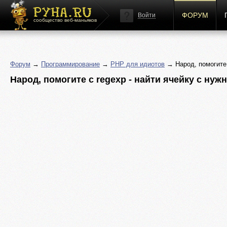
ФОРУМ
Войти
сообщество веб-маньяков
Форум
→
Программирование
→
PHP для идиотов
→ Народ, помогите 
Народ, помогите с regexp - найти ячейку с нуж