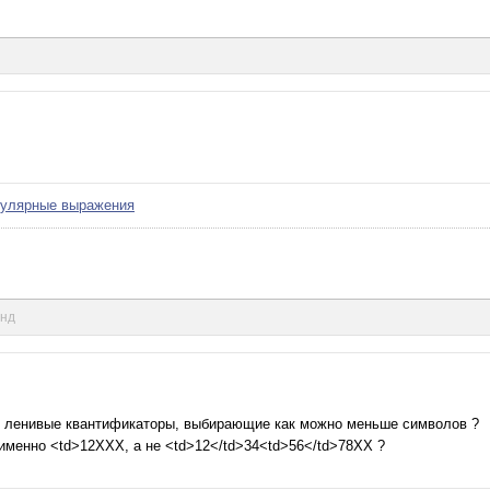
егулярные выражения
унд
ют ленивые квантификаторы, выбирающие как можно меньше символов ?
именно <td>12XXX, а не <td>12</td>34<td>56</td>78XX ?