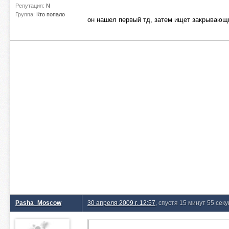
Репутация:
N
Группа:
Кто попало
он нашел первый тд, затем ищет закрывающ
Pasha_Moscow
30 апреля 2009 г. 12:57
, спустя 15 минут 55 сек