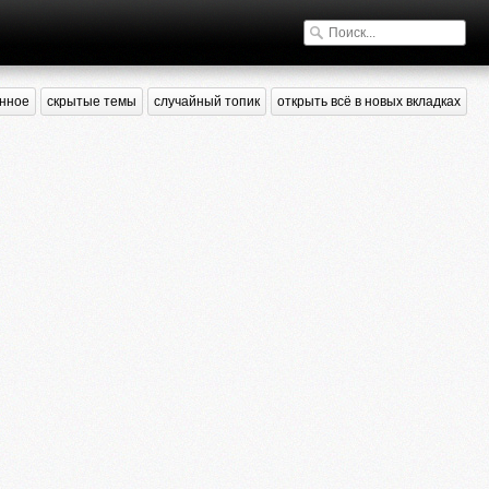
нное
скрытые темы
случайный топик
открыть всё в новых вкладках