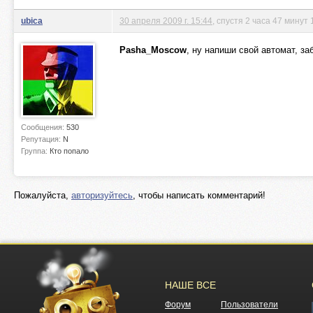
ubica
30 апреля 2009 г. 15:44
, спустя 2 часа 47 минут 
Pasha_Moscow
, ну напиши свой автомат, за
Сообщения:
530
Репутация:
N
Группа:
Кто попало
Пожалуйста,
авторизуйтесь
, чтобы написать комментарий!
НАШЕ ВСЕ
Форум
Пользователи