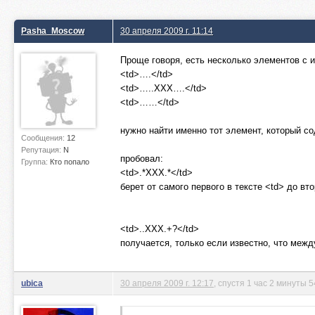
Pasha_Moscow
30 апреля 2009 г. 11:14
Проще говоря, есть несколько элементов с и
<td>….</td>
<td>…..XXX….</td>
<td>……</td>
нужно найти именно тот элемент, который с
Сообщения:
12
Репутация:
N
пробовал:
Группа:
Кто попало
<td>.*XXX.*</td>
берет от самого первого в тексте <td> до вт
<td>..XXX.+?</td>
получается, только если известно, что меж
ubica
30 апреля 2009 г. 12:17
, спустя 1 час 2 минуты 