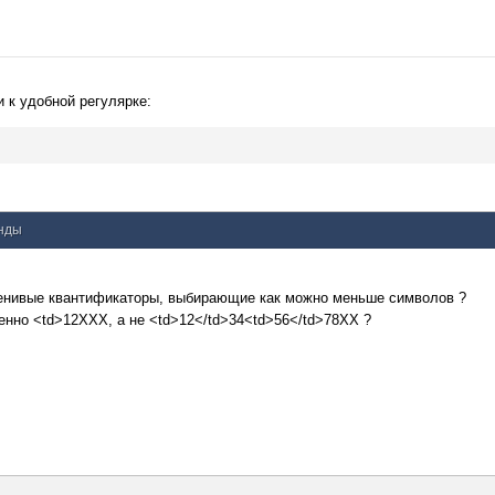
и к удобной регулярке:
унды
 ленивые квантификаторы, выбирающие как можно меньше символов ?
енно <td>12XXX, а не <td>12</td>34<td>56</td>78XX ?