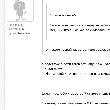
Огромное спасибо!
Сообщения:
12
Но все равно вопрос - почему не рабо
Репутация:
N
Ведь минимальное кол-во символов - э
Группа:
Кто попало
он нашел первый тд, затем ищет закрыва
в подстроке внутри тегов есть еще ХХХ - эт
Т.е. алгоритм
1. Найти такой <td>, после которого на ми
Если я после XXX вместо .*? ставлю жадный 
Он назад после обнаружения ХХХ не может 