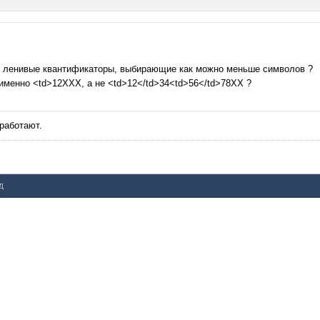
ют ленивые квантификаторы, выбирающие как можно меньше символов ?
именно <td>12XXX, а не <td>12</td>34<td>56</td>78XX ?
работают.
д