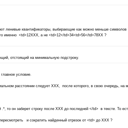
тают ленивые квантификаторы, выбирающие как можно меньше символов 
то именно <td>12XXX, а не <td>12</td>34<td>56</td>78XX ?
ющий, отстоящий на минимальную подстроку.
о главное условие.
нимальном расстоянии следует ХХХ, после которого, в свою очередь, на
.*, то он заберет строку после ХХХ до последней </td> в тексте. То ес
пересмотреть и сократить найденный отрезок от <td> до ХХХ ?