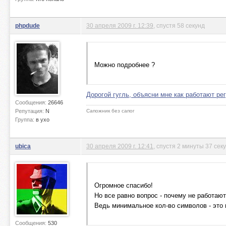
phpdude
30 апреля 2009 г. 12:39
, спустя 58 секунд
Можно подробнее ?
Дорогой гугль, объясни мне как работают р
Сообщения:
26646
Репутация:
N
Сапожник без сапог
Группа:
в ухо
ubica
30 апреля 2009 г. 12:41
, спустя 2 минуты 37 сек
Огромное спасибо!
Но все равно вопрос - почему не работа
Ведь минимальное кол-во символов - это 
Сообщения:
530