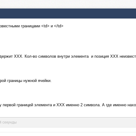
звестными границами <td> и </td>
одержит XXX. Кол-во символов внутри элемента и позиция ХХХ неизвест
орой границы нужной ячейки.
ду первой границей элемента и XXX именно 2 символа. А где именно нах
54 секунды