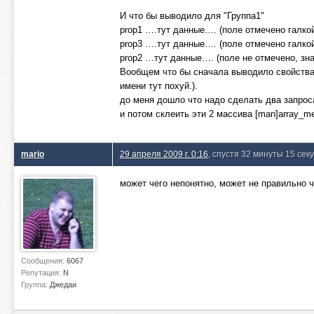
И что бы выводило для "Группа1"
prop1 ….тут данные…. (поле отмечено галкой
prop3 ….тут данные…. (поле отмечено галкой
prop2 …тут данные…. (поле не отмечено, зн
Вообщем что бы сначала выводило свойства т
имени тут похуй.).
до меня дошло что надо сделать два запроса
и потом склеить эти 2 массива [man]array_m
mario
29 апреля 2009 г. 0:16
, спустя 32 минуты 15 сек
может чего непонятно, может не правильно че
Сообщения:
6067
Репутация:
N
Группа:
Джедаи