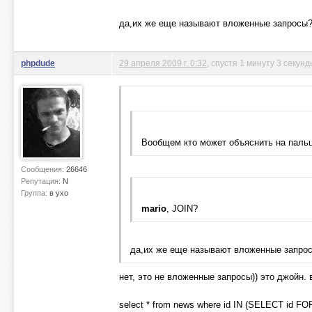
да,их же еще называют вложенные запросы?, 
phpdude
29 апреля 2009 г. 0:32
, спустя 1 минуту 3 секун
Вообщем кто может объяснить на паль
Сообщения:
26646
Репутация:
N
Группа:
в ухо
mario
, JOIN?
да,их же еще называют вложенные запросы
нет, это не вложенные запросы)) это джойн.
select * from news where id IN (SELECT id FO