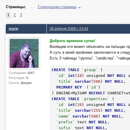
Страницы:
←
Следующая страница
→
1
2
3
mario
28 апреля 2009 г. 23:43
Доброго времени суток!
Вообщем кто может объяснить на пальцах 
А суть в моей проблеме заключается в сле
Есть 3 таблицы "группы", "свойства", "таблца
CREATE
TABLE
`group`
 (

Сообщения:
6067
`id`
int
(
10
) unsigned 
NOT
NULL
 
Репутация:
N
`title`
varchar
(
500
) 
NOT
NULL
,

Группа:
Джедаи
PRIMARY
KEY
  (
`id`
)

) ENGINE=MyISAM 
DEFAULT
 CHARSET=u
CREATE
TABLE
`properties`
 (

`id`
int
(
10
) unsigned 
NOT
NULL
 
`title`
varchar
(
255
) 
NOT
NULL
,

`name`
varchar
(
500
) 
NOT
NULL
,

`prefix`
 text 
NOT
NULL
,

`sufix`
 text 
NOT
NULL
,
