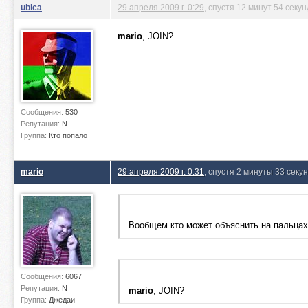
ubica
29 апреля 2009 г. 0:29
, спустя 12 минут 54 секу
mario
, JOIN?
Сообщения:
530
Репутация:
N
Группа:
Кто попало
mario
29 апреля 2009 г. 0:31
, спустя 2 минуты 33 секу
Вообщем кто может объяснить на пальцах
Сообщения:
6067
Репутация:
N
mario
, JOIN?
Группа:
Джедаи