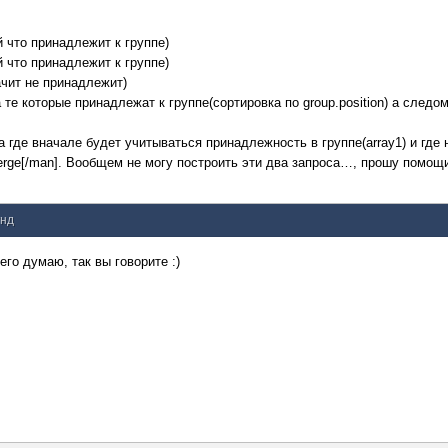
 что принадлежит к группе)
 что принадлежит к группе)
ачит не принадлежит)
е которые принадлежат к группе(сортировка по group.position) а следом
 где вначале будет учитываться принадлежность в группе(array1) и где н
erge[/man]. Вообщем не могу построить эти два запроса…, прошу помощи
унд
го думаю, так вы говорите :)