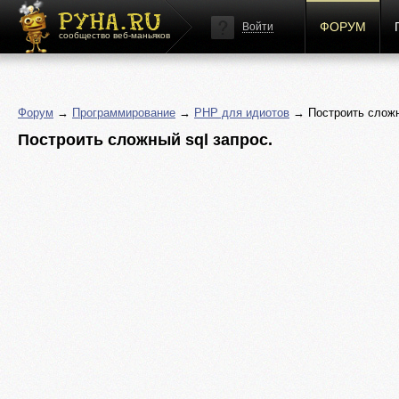
ФОРУМ
Войти
сообщество веб-маньяков
Форум
→
Программирование
→
PHP для идиотов
→ Построить сложн
Построить сложный sql запрос.