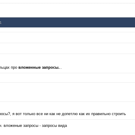
д
льцах про
вложенные запросы.
..
сы?, я вот только все ни как не допетлю как их правильно строить
йн. вложеные запросы - запросы вида