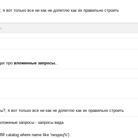
я вот только все ни как не допетлю как их правильно строить
ды
цах про
вложенные запросы.
..
?, я вот только все ни как не допетлю как их правильно строить
 вложеные запросы - запросы вида
RM catalog where name like 'пиздец%')