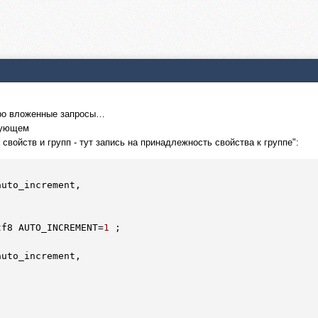
про вложенные запросы…
дующем
 свойств и групп - тут запись на принадлежность свойства к группе":
auto_increment,

tf8 AUTO_INCREMENT=
1
 ;
auto_increment,
