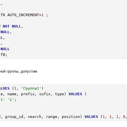
L
,

tf8 AUTO_INCREMENT=
1
 ;
d 
NOT
NULL
,

NULL
,

LL
,

L
,

NULL
tf8;
ной группы, допустим
ALUES
 (
1
, 
'Группа1'
le, name, prefix, sufix, type) 
VALUES
r1'
'1'
;
d, group_id, search, range, position) 
VALUES
 (
1
, 
1
, 
1
, 
0