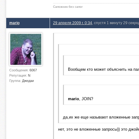
Сапожник без сапог
mario
29 апреля 2009 г. 0:34
, спустя 1 минуту 29 секун
Вообщем кто может объяснить на па
Сообщения:
6067
Репутация:
N
Группа:
Джедаи
mario
, JOIN?
да,их же еще называют вложенные запро
нет, это не вложенные запросы)) это джо