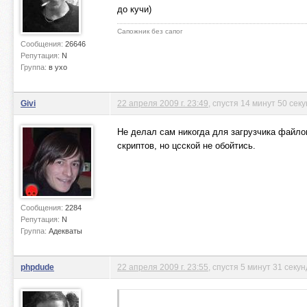
до кучи)
Сапожник без сапог
Сообщения:
26646
Репутация:
N
Группа:
в ухо
Givi
22 апреля 2009 г. 23:49
, спустя 14 минут 50 сек
Не делал сам никогда для загрузчика файлов
скриптов, но цсской не обойтись.
Сообщения:
2284
Репутация:
N
Группа:
Адекваты
phpdude
22 апреля 2009 г. 23:55
, спустя 5 минут 31 секун