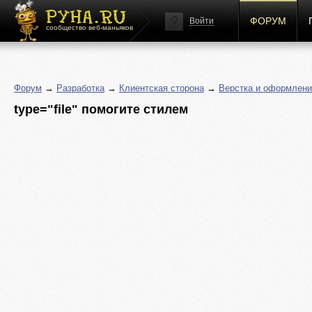
ФОРУМ
Войти
сообщество веб-маньяков
Форум
→
Разработка
→
Клиентская сторона
→
Верстка и оформлени
type="file" помогите стилем