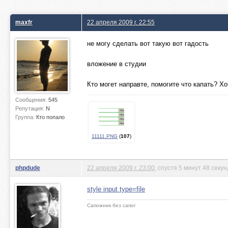
maxfr
22 апреля 2009 г. 22:55
не могу сделать вот такую вот гадость
вложение в студии
Кто могет направте, помогите что капать? Х
Сообщения:
545
Репутация:
N
Группа:
Кто попало
11111.PNG
(
107
)
phpdude
22 апреля 2009 г. 23:00
, спустя 5 минут 48 секун
style input type=file
Сапожник без сапог