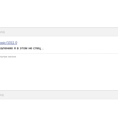
кунд
topic/1011.0
жалению я в этом не спец…
 случаи жизни
унд