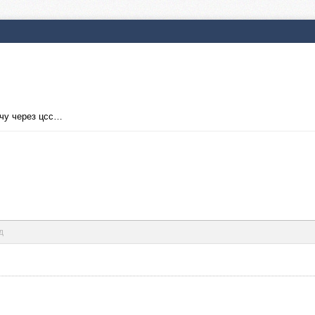
очу через цсс…
д