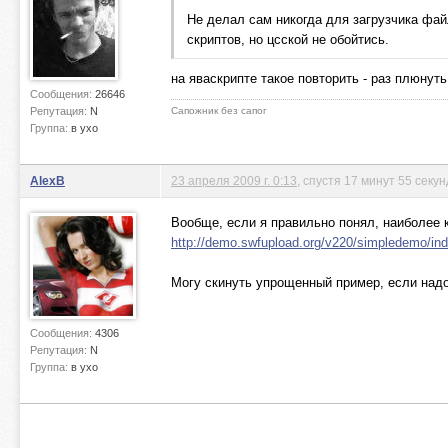
Не делал сам никогда для загрузчика фай
скриптов, но цсской не обойтись.
на яваскрипте такое повторить - раз плюнуть 
Сообщения:
26646
Репутация:
N
Сапожник без сапог
Группа:
в ухо
AlexB
23 апреля 2009 г. 0:13
, спустя 17 минут 55 секун
Вообще, если я правильно понял, наиболее 
http://demo.swfupload.org/v220/simpledemo/in
Могу скинуть упрощенный пример, если над
Сообщения:
4306
Репутация:
N
Группа:
в ухо