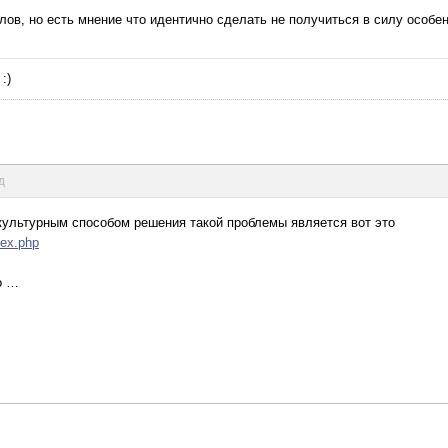
лов, но есть мнение что идентично сделать не получиться в силу особен
:)
д
культурным способом решения такой проблемы является вот это
dex.php
о …