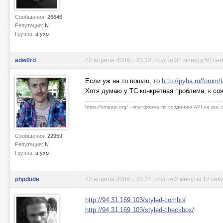
Сообщения:
26646
Репутация:
N
Группа:
в ухо
adw0rd
22 апреля 2009 г. 23:32
, спустя 31 минуту 50 се
Если уж на то пошло, то
http://pyha.ru/forum/
Хотя думаю у ТС конкретная проблема, к со
https://smappi.org/ - платформа по созданию API на все
Сообщения:
22959
Репутация:
N
Группа:
в ухо
phpdude
22 апреля 2009 г. 23:34
, спустя 2 минуты 12 сек
http://94.31.169.103/styled-combo/
http://94.31.169.103/styled-checkbox/