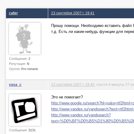
cafer
23 сентября 2007 г. 19:41
Прошу помощи. Необходимо вставить файл R
т.д. Есть ли какие-нибудь функции для пере
Сообщения:
2
Репутация:
N
Группа:
Кто попало
vasa_c
23 сентября 2007 г. 19:45
, спустя 4 минуты 27 с
Это не помогает?
http://www.google.ru/search?hl=ru&q=r
http://www.yandex.ru/yandsearch?text=rtf2htm
http://www.yandex.ru/yandsearch?
text=%D0%BF%D0%B5%D1%80%D0%B5%D0
Сообщения:
3131