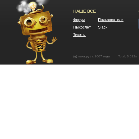
НАШЕ ВСЕ
Форум
Пользователи
Пыхослёт
Slack
Тикеты
(ц) пыха.ру / с 2007 года Total: 0.02