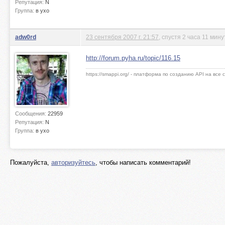
Репутация:
N
Группа:
в ухо
adw0rd
23 сентября 2007 г. 21:57
, спустя 2 часа 11 мину
http://forum.pyha.ru/topic/116.15
https://smappi.org/ - платформа по созданию API на все
Сообщения:
22959
Репутация:
N
Группа:
в ухо
Пожалуйста,
авторизуйтесь
, чтобы написать комментарий!