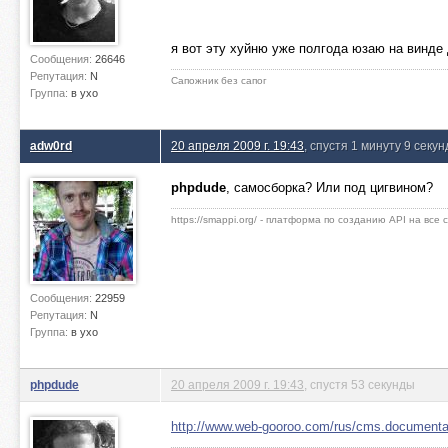
я вот эту хуйню уже полгода юзаю на винде
Сообщения:
26646
Репутация:
N
Сапожник без сапог
Группа:
в ухо
adw0rd
20 апреля 2009 г. 19:43
, спустя 1 минуту 9 секун
phpdude
, самосборка? Или под цигвином?
https://smappi.org/ - платформа по созданию API на все
Сообщения:
22959
Репутация:
N
Группа:
в ухо
phpdude
20 апреля 2009 г. 19:43
, спустя 53 секунды
http://www.web-gooroo.com/rus/cms.documentat