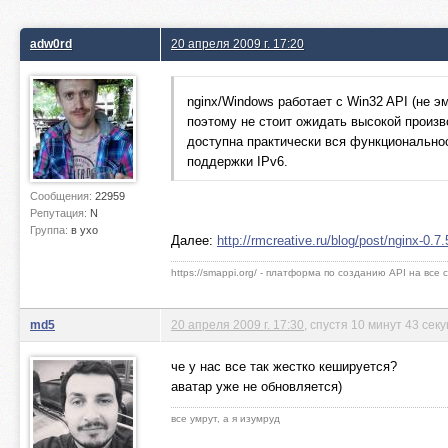
adw0rd
20 апреля 2009 г. 17:20
nginx/Windows работает с Win32 API (не э
поэтому не стоит ожидать высокой произв
доступна практически вся функциональност
поддержки IPv6.
Сообщения:
22959
Репутация:
N
Группа:
в ухо
Далее:
http://rmcreative.ru/blog/post/nginx-0.7
https://smappi.org/ - платформа по созданию API на все
md5
20 апреля 2009 г. 17:30
, спустя 10 минут 43 сек
че у нас все так жестко кешируется?
аватар уже не обновляется)
все умрут, а я изумруд