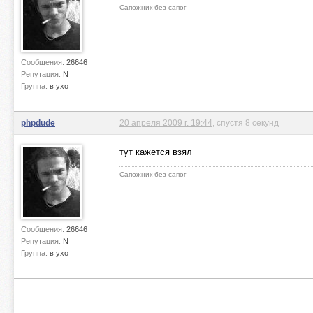
Сапожник без сапог
Сообщения:
26646
Репутация:
N
Группа:
в ухо
phpdude
20 апреля 2009 г. 19:44
, спустя 8 секунд
тут кажется взял
Сапожник без сапог
Сообщения:
26646
Репутация:
N
Группа:
в ухо