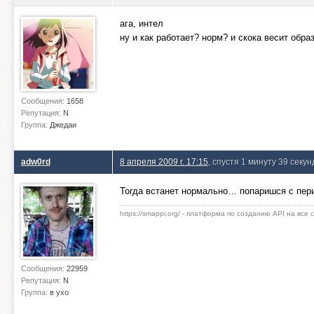
ага, интел
ну и как работает? норм? и скока весит обра
Сообщения:
1658
Репутация:
N
Группа:
Джедаи
adw0rd
8 апреля 2009 г. 17:15
, спустя 1 минуту 39 секун
Тогда встанет нормально… попаришся с пе
https://smappi.org/ - платформа по созданию API на все
Сообщения:
22959
Репутация:
N
Группа:
в ухо