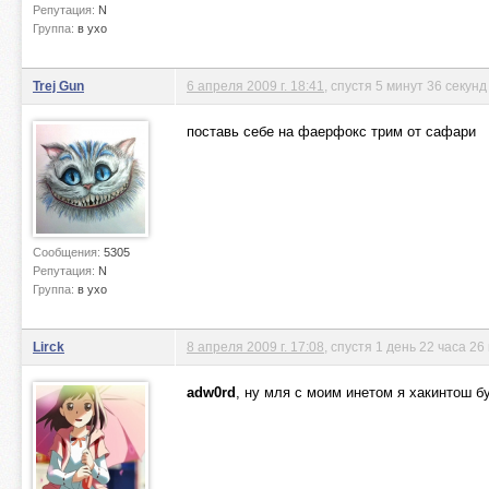
Репутация:
N
Группа:
в ухо
Trej Gun
6 апреля 2009 г. 18:41
, спустя 5 минут 36 секунд
поставь себе на фаерфокс трим от сафари
Сообщения:
5305
Репутация:
N
Группа:
в ухо
Lirck
8 апреля 2009 г. 17:08
, спустя 1 день 22 часа 26
adw0rd
, ну мля с моим инетом я хакинтош бу