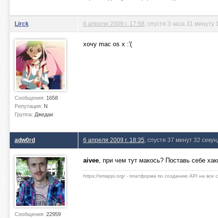
Lirck
6 апреля 2009 г. 17:58
, спустя 3 часа 31 минуту 
хочу mac os x :'(
Сообщения:
1658
Репутация:
N
Группа:
Джедаи
adw0rd
6 апреля 2009 г. 18:35
, спустя 37 минут 32 секу
aivee
, при чем тут макось? Поставь себе х
https://smappi.org/ - платформа по созданию API на все
Сообщения:
22959