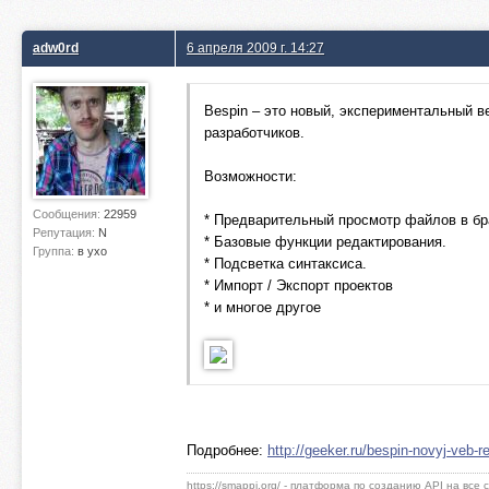
adw0rd
6 апреля 2009 г. 14:27
Bespin – это новый, экспериментальный в
разработчиков.
Возможности:
Сообщения:
22959
* Предварительный просмотр файлов в бр
Репутация:
N
* Базовые функции редактирования.
Группа:
в ухо
* Подсветка синтаксиса.
* Импорт / Экспорт проектов
* и многое другое
Подробнее:
http://geeker.ru/bespin-novyj-veb-re
https://smappi.org/ - платформа по созданию API на все