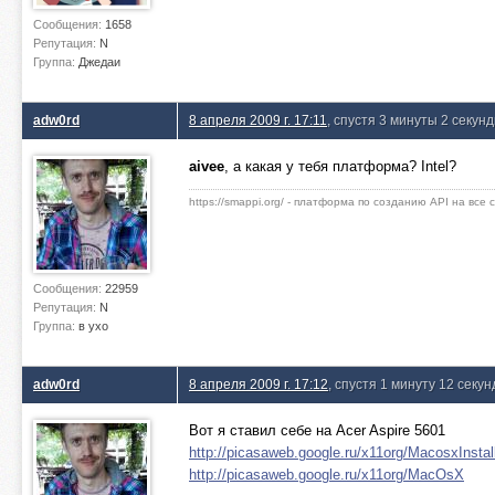
Сообщения:
1658
Репутация:
N
Группа:
Джедаи
adw0rd
8 апреля 2009 г. 17:11
, спустя 3 минуты 2 секун
aivee
, а какая у тебя платформа? Intel?
https://smappi.org/ - платформа по созданию API на все
Сообщения:
22959
Репутация:
N
Группа:
в ухо
adw0rd
8 апреля 2009 г. 17:12
, спустя 1 минуту 12 секун
Вот я ставил себе на Acer Aspire 5601
http://picasaweb.google.ru/x11org/MacosxInstal
http://picasaweb.google.ru/x11org/MacOsX