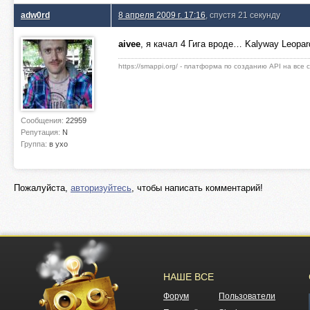
adw0rd
8 апреля 2009 г. 17:16
, спустя 21 секунду
aivee
, я качал 4 Гига вроде… Kalyway Leopar
https://smappi.org/ - платформа по созданию API на все
Сообщения:
22959
Репутация:
N
Группа:
в ухо
Пожалуйста,
авторизуйтесь
, чтобы написать комментарий!
НАШЕ ВСЕ
Форум
Пользователи