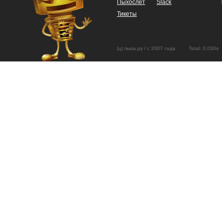
Пыхослёт
Slack
Тикеты
(ц) пыха.ру / с 2007 года Total: 0.03