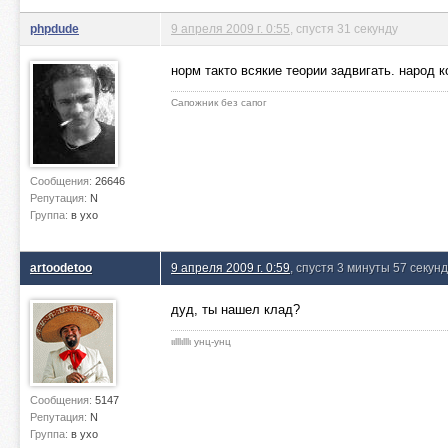
phpdude
9 апреля 2009 г. 0:55
, спустя 31 секунду
норм такто всякие теории задвигать. народ к
Сапожник без сапог
Сообщения:
26646
Репутация:
N
Группа:
в ухо
artoodetoo
9 апреля 2009 г. 0:59
, спустя 3 минуты 57 секунд
дуд, ты нашел клад?
ιιlllιlllι унц-унц
Сообщения:
5147
Репутация:
N
Группа:
в ухо