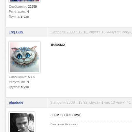
Сообщения:
22959
Репутация:
N
Группа:
в ухо
Trej Gun
3 апреля 2009 г. 12:18
, спустя 13 минут 55 секун
знакомо
Сообщения:
5305
Репутация:
N
Группа:
в ухо
phpdude
3 апреля 2009 г. 13:32
, спустя 1 час 13 минут 41
прям по живому(
Сапожник без сапог