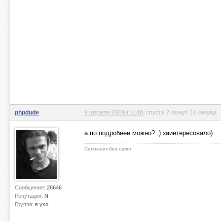
phpdude
9 апреля 2009 г. 0:46
, спустя 7 минут 14 секунд
а по подробнее можно? :) заинтересовало)
Сапожник без сапог
Сообщения:
26646
Репутация:
N
Группа:
в ухо