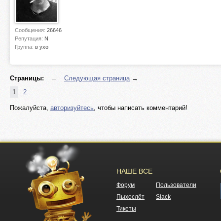
Сообщения:
26646
Репутация:
N
Группа:
в ухо
Страницы:
←
Следующая страница
→
1
2
Пожалуйста,
авторизуйтесь
, чтобы написать комментарий!
НАШЕ ВСЕ
Форум
Пользователи
Пыхослёт
Slack
Тикеты