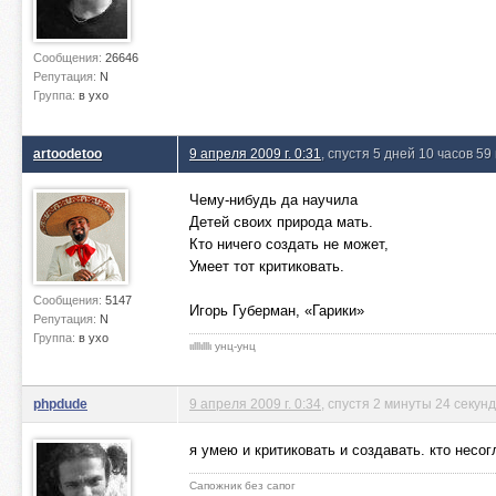
Сообщения:
26646
Репутация:
N
Группа:
в ухо
artoodetoo
9 апреля 2009 г. 0:31
, спустя 5 дней 10 часов 59
Чему-нибудь да научила
Детей своих природа мать.
Кто ничего создать не может,
Умеет тот критиковать.
Сообщения:
5147
Игорь Губерман, «Гарики»
Репутация:
N
Группа:
в ухо
ιιlllιlllι унц-унц
phpdude
9 апреля 2009 г. 0:34
, спустя 2 минуты 24 секун
я умею и критиковать и создавать. кто несо
Сапожник без сапог