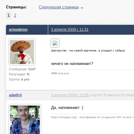
Страницы:
←
Следующая страница
→
1
2
artoodetoo
3 апреля 2009 г. 11:31
(авторство - на самой картинке. а утащил с хабра)
ничего не напоминает?
Сообщения:
5147
ιιlllιlllι унц-унц
Репутация:
N
Группа:
в ухо
adw0rd
3 апреля 2009 г. 12:05
, спустя 33 минуты 6 секу
Да, напоминает :)
https://smappi.org/ - платформа по созданию API на все