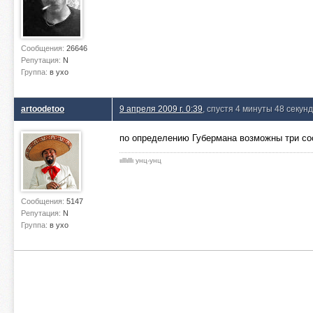
Сообщения:
26646
Репутация:
N
Группа:
в ухо
artoodetoo
9 апреля 2009 г. 0:39
, спустя 4 минуты 48 секунд
по определению Губермана возможны три сос
ιιlllιlllι унц-унц
Сообщения:
5147
Репутация:
N
Группа:
в ухо