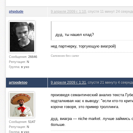
phpdude
9 апреля 2009 г. 1:10
, спустя 11 минут 24 секун
дуд, ты нашел клад?
нед партнерку, торгующую виагрой)
Сапожник без сапог
Сообщения:
26646
Репутация:
N
Группа:
в ухо
artoodetoo
9 апреля 2009 г. 1:31
, спустя 21 минуту 4 секун
произведя семантический анализ текста Губ
подталкивая нас к выводу: "если кто-то крит
короче говоря, это пример троллинга.
дуд, виагра — niche market. лучше займись 
Сообщения:
5147
больше.
Репутация:
N
Группа:
в ухо