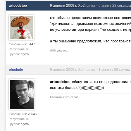
artoodetoo
9 апреля 2009 г. 0:52
, спустя 6 минут 23 секунды
как обычно представим возможные состояния
"критиковать". диапазон возможных значений
по условию автора вариант "не создает, не к
а ты ошибочно предположил, что пространст
Сообщения:
5147
Репутация:
N
ιιlllιlllι унц-унц
Группа:
в ухо
phpdude
9 апреля 2009 г. 0:54
, спустя 1 минуту 58 секунд
artoodetoo
, ебанутся. а ты не предположил 
всетаки больше?))))))))))))))))))))
Сапожник без сапог
Сообщения:
26646
Репутация:
N
Группа:
в ухо