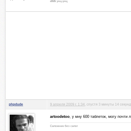
ιιlllιlllι унц-унц
phpdude
9 апреля 2009 г. 1:34
, спустя 3 минуты 14 секунд
artoodetoo
, у мну 600 таблеток, могу почти
Сапожник без сапог