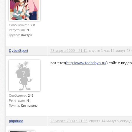
Сообщения:
1658
Репутация:
N
Группа:
Джедаи
CyberSport
23 марта 2009 г. 21:11
, спустя 1 час 12 минут 48
вот этот(
http://www.techdays.ru/
) сайт с виде
Сообщения:
245
Репутация:
N
Группа:
Кто попало
phpdude
23 марта 2009 г. 21:25
, спустя 14 минут 9 секунд