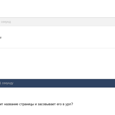
9 секунд
т
1 секунду
ит название страницы и засовывает его в урл?