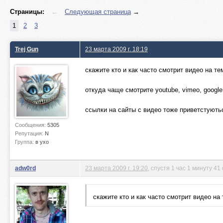
Страницы:
←
Следующая страница
→
1
2
3
Trej Gun
23 марта 2009 г. 18:19
cкажите кто и как часто смотрит видео на т
откуда чаще смотрите youtube, vimeo, googl
ссылки на сайты с видео тоже приветстують
Сообщения:
5305
Репутация:
N
Группа:
в ухо
adw0rd
23 марта 2009 г. 19:20
, спустя 1 час 1 минуту 41
cкажите кто и как часто смотрит видео н