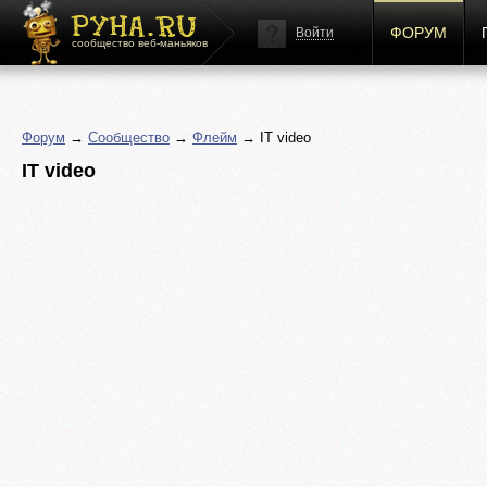
ФОРУМ
Войти
сообщество веб-маньяков
Форум
→
Сообщество
→
Флейм
→ IT video
IT video