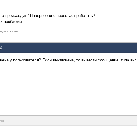
что происходит? Наверное оно перестает работать?
их проблемы.
 случаи жизни
нд
ключена у пользователя? Если выключена, то вывести сообщение, типа в
унд