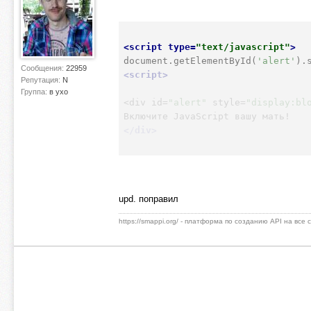
<
script
type
=
"text/javascript"
>
document.getElementById(
'alert'
).
Сообщения:
22959
<
script
>
Репутация:
N
Группа:
в ухо
<div id=
"alert"
 style=
"display:bl
</
div
>
upd. поправил
https://smappi.org/ - платформа по созданию API на все