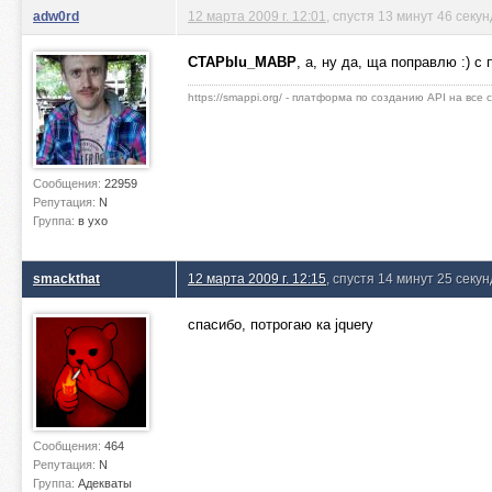
adw0rd
12 марта 2009 г. 12:01
, спустя 13 минут 46 секун
CTAPbIu_MABP
, а, ну да, ща поправлю :) с 
https://smappi.org/ - платформа по созданию API на все
Сообщения:
22959
Репутация:
N
Группа:
в ухо
smackthat
12 марта 2009 г. 12:15
, спустя 14 минут 25 секун
спасибо, потрогаю ка jquery
Сообщения:
464
Репутация:
N
Группа:
Адекваты