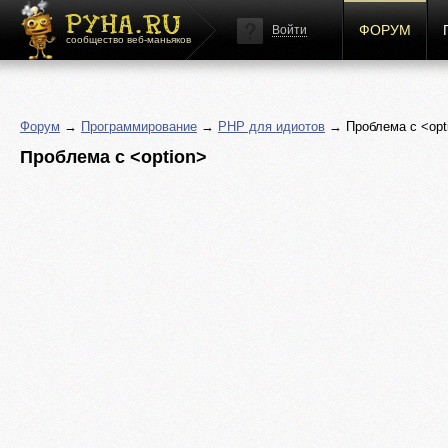
ФОРУМ
Войти
сообщество веб-маньяков
Форум
→
Программирование
→
PHP для идиотов
→ Проблема с <opt
Проблема с <option>