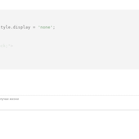
style.display = 
'none'
ock;"
>

 случаи жизни