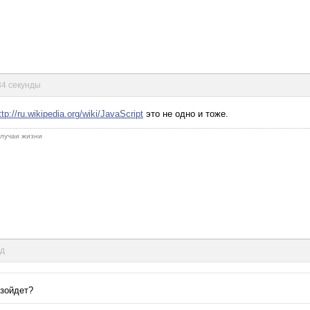
 34 секунды
ttp://ru.wikipedia.org/wiki/JavaScript
это не одно и тоже.
 случаи жизни
нд
изойдет?