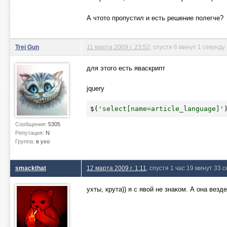
А чтото пропустил и есть решение полегче?
Trej Gun
11 марта 2009 г. 23:52
, спустя 6 минут 1 секунду
для этого есть яваскрипт
jquery
$(
'select[name=article_language]'
Сообщения:
5305
Репутация:
N
Группа:
в ухо
smackthat
12 марта 2009 г. 1:11
, спустя 1 час 19 минут 33 
ухты, крута)) я с явой не знаком. А она ве