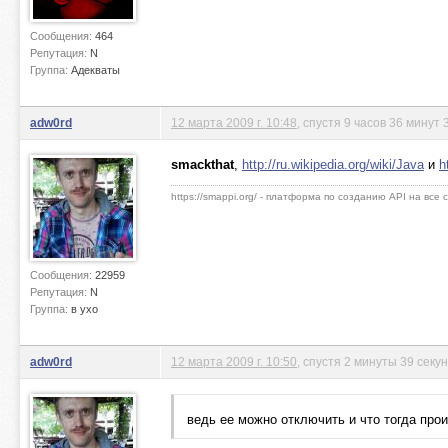
Сообщения:
464
Репутация:
N
Группа:
Адекваты
adw0rd
12 марта 2009 г. 10:48
, спустя 9 часов 36 минут
smackthat
,
http://ru.wikipedia.org/wiki/Java
и
h
https://smappi.org/ - платформа по созданию API на все
Сообщения:
22959
Репутация:
N
Группа:
в ухо
adw0rd
12 марта 2009 г. 10:50
, спустя 2 минуты 39 секу
ведь ее можно отключить и что тогда про