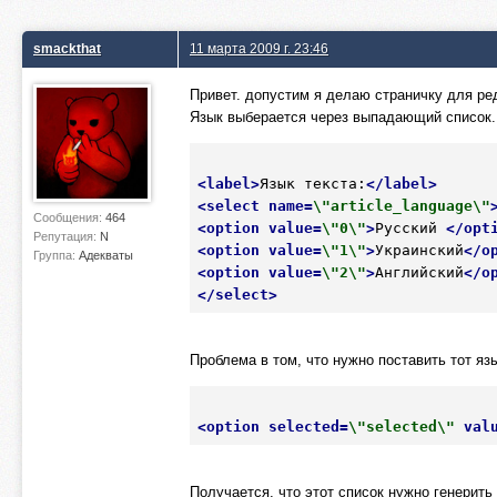
smackthat
11 марта 2009 г. 23:46
Привет. допустим я делаю страничку для ред
Язык выберается через выпадающий список. 
<
label
>
Язык текста:
</
label
>
<
select
name
=
\"article_language\"
Сообщения:
464
<
option
value
=
\"0\"
>
Русский 
</
opt
Репутация:
N
<
option
value
=
\"1\"
>
Украинский
</
o
Группа:
Адекваты
<
option
value
=
\"2\"
>
Английский
</
o
</
select
>
Проблема в том, что нужно поставить тот яз
<
option
selected
=
\"selected\"
val
Получается, что этот список нужно генерить