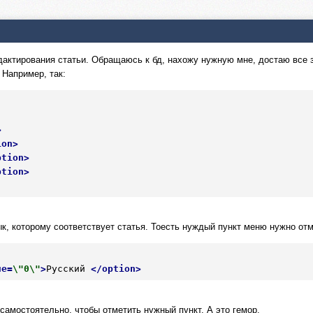
актирования статьи. Обращаюсь к бд, нахожу нужную мне, достаю все зна
Например, так:
>
ion
>
ption
>
ption
>
ык, которому соответствует статья. Тоесть нуждый пункт меню нужно отм
ue
=
\"0\"
>
Русский 
</
option
>
 самостоятельно, чтобы отметить нужный пункт. А это гемор.