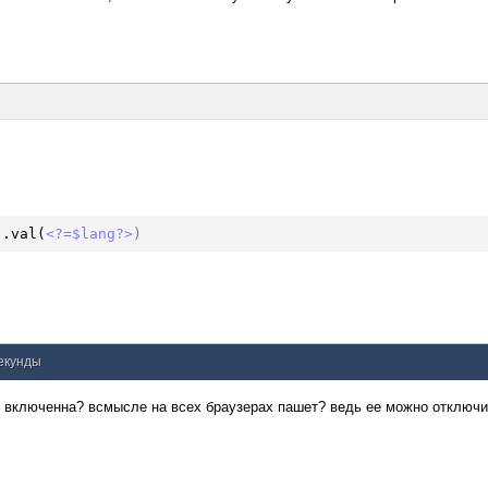
).val(
<?=$lang?>
)
секунды
зде включенна? всмысле на всех браузерах пашет? ведь ее можно отключи