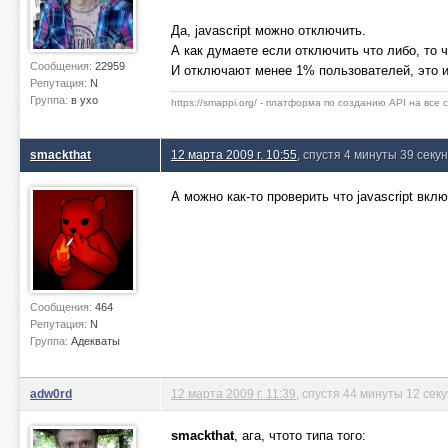
Да, javascript можно отключить.
А как думаете если отключить что либо, то 
Сообщения:
22959
И отключают менее 1% пользователей, это 
Репутация:
N
Группа:
в ухо
https://smappi.org/ - платформа по созданию API на все
smackthat
12 марта 2009 г. 10:55
, спустя 4 минуты 39 секу
А можно как-то проверить что javascript в
Сообщения:
464
Репутация:
N
Группа:
Адекваты
adw0rd
12 марта 2009 г. 11:39
, спустя 44 минуты 12 сек
smackthat
, ага, чтото типа того: