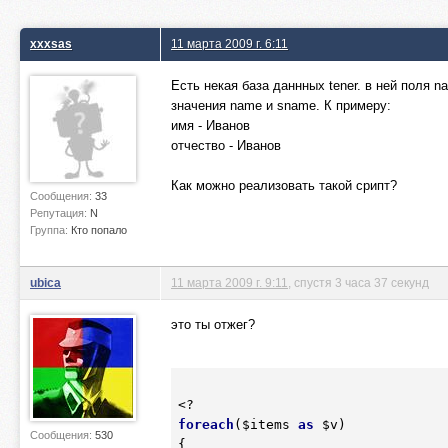
xxxsas
11 марта 2009 г. 6:11
Есть некая база даннных tener. в ней поля
значения name и sname. К примеру:
имя - Иванов
отчество - Иванов
Как можно реализовать такой срипт?
Сообщения:
33
Репутация:
N
Группа:
Кто попало
ubica
11 марта 2009 г. 9:11
, спустя 3 часа 37 секунд
это ты отжег?
foreach
(
$items
as
$v
)

Сообщения:
530
{
