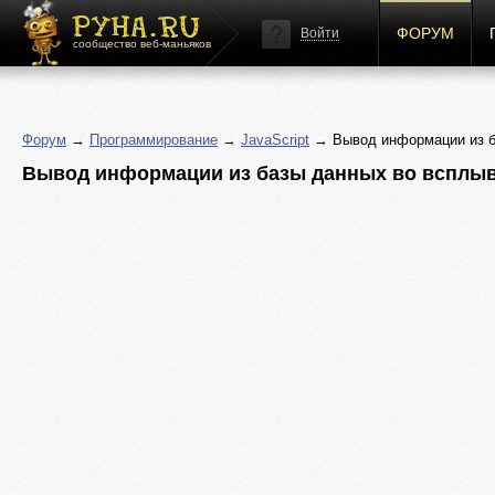
ФОРУМ
Войти
сообщество веб-маньяков
Форум
→
Программирование
→
JavaScript
→ Вывод информации из б
Вывод информации из базы данных во всплы