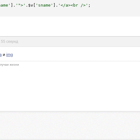
name'
].
'">'
.
$v
[
'sname'
].
'</a><br />'
;

 55 секунд
a
и
img
 случаи жизни