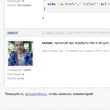
Репутация:
N
echo
'<a href="…" title="'
.
$v
[
'
Группа:
Кто попало
?
adw0rd
11 марта 2009 г. 15:06
, спустя 5 часов 54 минуты
xxxsas
, прочитай про атрибуты title и alt для
https://smappi.org/ - платформа по созданию API на все
Сообщения:
22959
Репутация:
N
Группа:
в ухо
Пожалуйста,
авторизуйтесь
, чтобы написать комментарий!