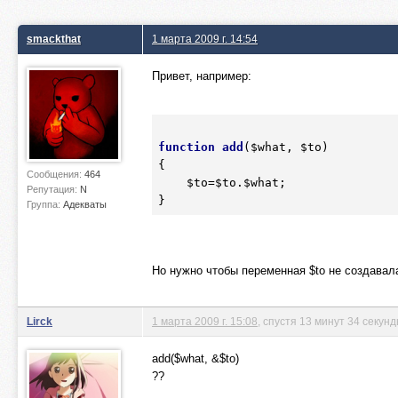
smackthat
1 марта 2009 г. 14:54
Привет, например:
function
add
(
$what
, 
$to
)
{
Сообщения:
464
$to
=
$to
.
$what
;

Репутация:
N
Группа:
Адекваты
Но нужно чтобы переменная $to не создавал
Lirck
1 марта 2009 г. 15:08
, спустя 13 минут 34 секун
add($what, &$to)
??