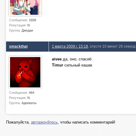
Сообщения:
1658
Репутация:
N
Группа:
Джедаи
smackthat
1 марта 2009 г. 15:18
, спустя 10 минут 26 секунд
aivee
да, оно, спасиб
Timur
сильный кашак
Сообщения:
464
Репутация:
N
Группа:
Адекваты
Пожалуйста,
авторизуйтесь
, чтобы написать комментарий!