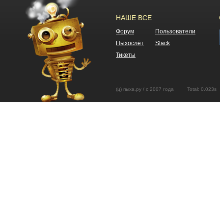
НАШЕ ВСЕ
Форум
Пользователи
Пыхослёт
Slack
Тикеты
(ц) пыха.ру / с 2007 года Total: 0.02