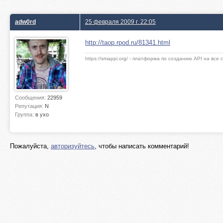
adw0rd
25 февраля 2009 г. 22:05
http://taop.rpod.ru/81341.html
https://smappi.org/ - платформа по созданию API на все
Сообщения:
22959
Репутация:
N
Группа:
в ухо
Пожалуйста,
авторизуйтесь
, чтобы написать комментарий!