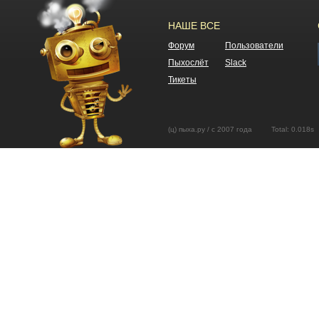
НАШЕ ВСЕ
Форум
Пользователи
Пыхослёт
Slack
Тикеты
(ц) пыха.ру / с 2007 года Total: 0.01