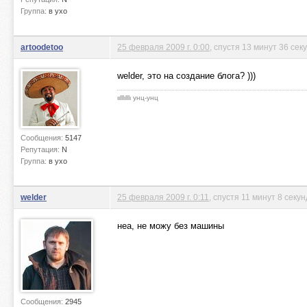
Группа:
в ухо
artoodetoo
25 февраля 2009 г. 0:00
, спустя 13 минут 36 сек
welder, это на создание блога? )))
ιιlllιlllι унц-унц
Сообщения:
5147
Репутация:
N
Группа:
в ухо
welder
25 февраля 2009 г. 0:11
, спустя 11 минут 8 секун
неа, не можу без машины
Сообщения:
2945