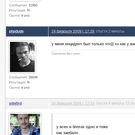
Сообщения:
11960
Репутация:
N
Группа:
в ухо
phpdude
24 февраля 2009 г. 17:29
, спустя 2 минуты
у меня инцидент был только что)) хз как у ва
Сапожник без сапог
Сообщения:
26646
Репутация:
N
Группа:
в ухо
adw0rd
24 февраля 2009 г. 17:33
, спустя 4 минуты 12 се
у всех в блогах одно и тоже
как заебало