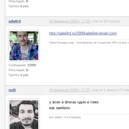
Репутация:
N
Группа:
в ухо
adw0rd
24 февраля 2009 г. 17:25
, спустя 26 секунд
http://adw0rd.ru/2009/adw0rd-gmail-com/
https://smappi.org/ - платформа по созданию API на все
Сообщения:
22959
Репутация:
N
Группа:
в ухо
md5
24 февраля 2009 г. 17:27
, спустя 1 минуту 27 се
у всех в блогах одно и тоже
как заебало
все умрут, а я изумруд