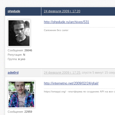
phpdude
24 февраля 2009 г. 17:20
http://phpdude.ru/archives/531
Сапожник без сапог
Сообщения:
26646
Репутация:
N
Группа:
в ухо
adw0rd
24 февраля 2009 г. 17:25
, спустя 5 минут 15 сек
http://internetno.net/2009/02/24/gfail/
https://smappi.org/ - платформа по созданию API на все
Сообщения:
22959