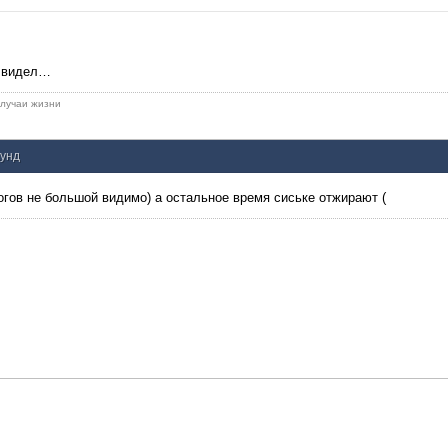
а видел…
 случаи жизни
кунд
огов не большой видимо) а остальное время сиське отжирают (