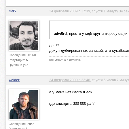
md5
24 февраля 2009 г. 17:39
, спустя 1 минуту 34 се
adw0rd
, просто у мд5 круг интересующих
да не
дохуя дублированных записей, это сукабесит
Сообщения:
11960
Репутация:
N
все умрут, а я изумруд
Группа:
в ухо
welder
24 февраля 2009 г. 23:46
, спустя 6 часов 7 мину
а у меня нет блога я лох
где спиздить 300 000 рэ ?
Сообщения:
2945
Репутация:
N