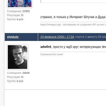
Сообщения:
22959
Репутация:
N
странно, я только у Интернет Штучек и Дуд
Группа:
в ухо
https://smappi.org/ - платформа по созданию API на все
phpdude
24 февраля 2009 г. 17:34
, спустя 1 минуту 29 се
adw0rd
, просто у мд5 круг интересующих бл
Сапожник без сапог
Сообщения:
26646
Репутация:
N
Группа:
в ухо