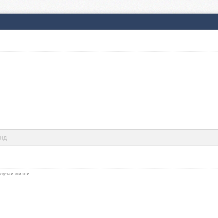
унд
 случаи жизни