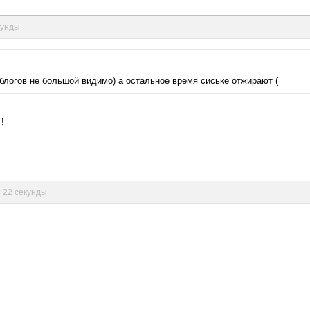
кунды
 блогов не большой видимо) а остальное время сиське отжирают (
!
т 22 секунды