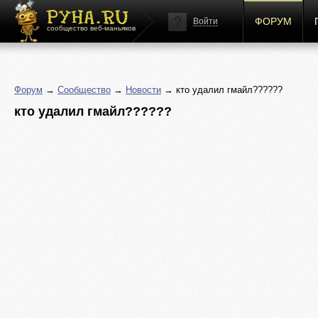
ФОРУМ
Войти
сообщество веб-маньяков
Форум
→
Сообщество
→
Новости
→ кто удалил гмайл??????
кто удалил гмайл??????