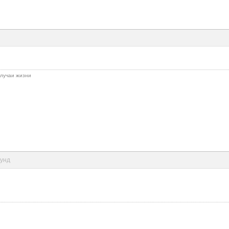
 случаи жизни
кунд