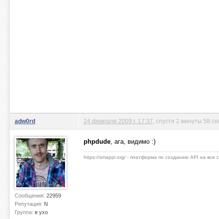
adw0rd
24 февраля 2009 г. 17:37
, спустя 2 минуты 58 се
phpdude
, ага, видимо :)
https://smappi.org/ - платформа по созданию API на все
Сообщения:
22959
Репутация:
N
Группа:
в ухо