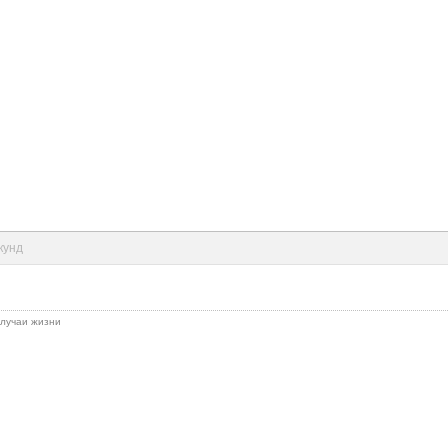
кунд
 случаи жизни