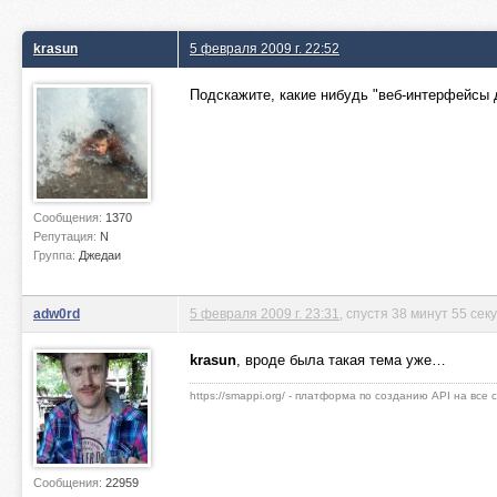
krasun
5 февраля 2009 г. 22:52
Подскажите, какие нибудь "веб-интерфейсы д
Сообщения:
1370
Репутация:
N
Группа:
Джедаи
adw0rd
5 февраля 2009 г. 23:31
, спустя 38 минут 55 сек
krasun
, вроде была такая тема уже…
https://smappi.org/ - платформа по созданию API на все
Сообщения:
22959