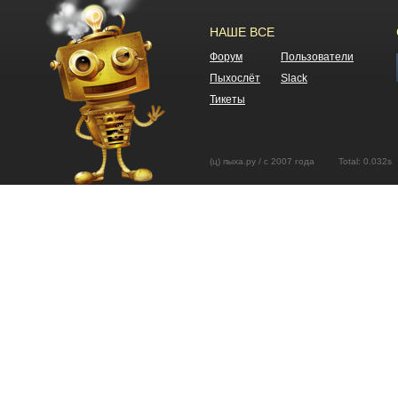
НАШЕ ВСЕ
Форум
Пользователи
Пыхослёт
Slack
Тикеты
(ц) пыха.ру / с 2007 года Total: 0.03