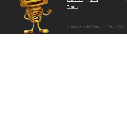
Пыхослёт
Slack
Тикеты
(ц) пыха.ру / с 2007 года Total: 0.02