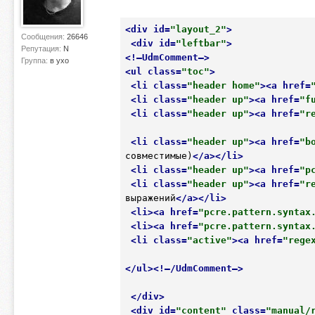
<
div
id
=
"layout_2"
>
Сообщения:
26646
<
div
id
=
"leftbar"
>
Репутация:
N
<
!–UdmComment–
>
Группа:
в ухо
<
ul
class
=
"toc"
>
<
li
class
=
"header home"
>
<
a
href
=
<
li
class
=
"header up"
>
<
a
href
=
"f
<
li
class
=
"header up"
>
<
a
href
=
"r
<
li
class
=
"header up"
>
<
a
href
=
"b
совместимые)
</
a
>
</
li
>
<
li
class
=
"header up"
>
<
a
href
=
"p
<
li
class
=
"header up"
>
<
a
href
=
"r
выражений
</
a
>
</
li
>
<
li
>
<
a
href
=
"pcre.pattern.syntax
<
li
>
<
a
href
=
"pcre.pattern.syntax
<
li
class
=
"active"
>
<
a
href
=
"rege
</
ul
>
<
!–
/
UdmComment
–>
</
div
>
<
div
id
=
"content"
class
=
"manual/