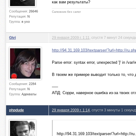
как вам результаты?
Сообщения:
26646
Сапожник без сапог
Репутация:
N
Группа:
в ухо
Givi
29 января 2009 г. 1:11
, спустя 7 минут 24 секунд
http://94.31.169.103/textparser/?url=http://ru.p
Parse error: syntax error, unexpected '}' in /var
В твоем же примере выводит только то, что 
Сообщения:
2284
—–
Репутация:
N
АПД: Сорри, наверное ошибка из-за твоих о
Группа:
Адекваты
phpdude
29 января 2009 г. 1:14
, спустя 3 минуты 1 секунд
http://94.31.169.103/textparser/?url=http://r