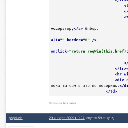
<
<
<
модератору
</
a
>
 &nbsp;

alt
=
""
border
=
"0"
 />
onclick
=
"return reqWin(this.href)
<
</
tr
>
<
hr
w
<
div
пока ты сам в это не поверишь.
</
d
</
td
>
Сапожник без сапог
phpdude
29 января 2009 г. 0:27
, спустя 59 секунд