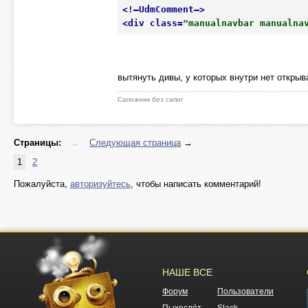
<
!–UdmComment–
>
<
div
class
=
"manualnavbar manualna
вытянуть дивы, у которых внутри нет откры
Сапожник без сапог
Страницы:
←
Следующая страница
→
1
2
Пожалуйста,
авторизуйтесь
, чтобы написать комментарий!
НАШЕ ВСЕ
Форум
Пользователи