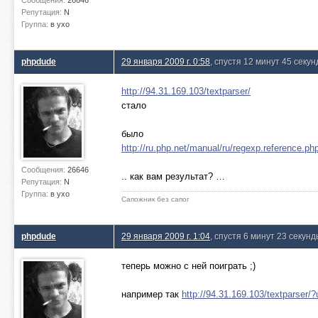
Сообщения:
26646
Репутация:
N
Группа:
в ухо
phpdude
29 января 2009 г. 0:58
, спустя 12 минут 45 секун
http://94.31.169.103/textparser/
стало
было
http://ru.php.net/manual/ru/regexp.reference.ph
Сообщения:
26646
.. как вам результат? …
Репутация:
N
Группа:
в ухо
Сапожник без сапог
phpdude
29 января 2009 г. 1:04
, спустя 6 минут 23 секун
теперь можно с ней поиграть ;)
например так
http://94.31.169.103/textparser/?