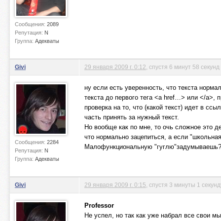
Сообщения:
2089
Репутация:
N
Группа:
Адекваты
Givi
29 января 2009 г. 0:12
, спустя 6 минут 58 секунд
ну если есть уверенность, что текста норма
текста до первого тега <a href…> или </a>,
проверка на то, что (какой текст) идет в сс
часть принять за нужный текст.
Но вообще как по мне, то очь сложное это де
что нормально зацепиться, а если "школьная"
Сообщения:
2284
Малофункциональную "гуглю"задумываешь
Репутация:
N
Группа:
Адекваты
Givi
29 января 2009 г. 0:15
, спустя 3 минуты 1 секунд
Professor
Не успел, но так как уже набрал все свои мыс