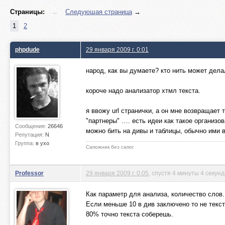
Страницы:
←
Следующая страница
→
1
2
phpdude
29 января 2009 г. 0:01
народ, как вы думаете? кто нить может дела
короче надо анализатор хтмл текста.
я ввожу url странички, а он мне возвращает 
"партнеры" …. есть идеи как такое организов
Сообщения:
26646
можно бить на дивы и таблицы, обычно ими в
Репутация:
N
Группа:
в ухо
Сапожник без сапог
Professor
29 января 2009 г. 0:05
, спустя 4 минуты 4 секун
Как параметр для анализа, количество слов.
Если меньше 10 в див заключено то не текст
80% точно текста соберешь.