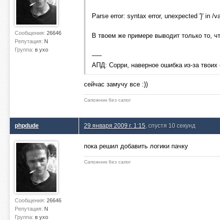
Parse error: syntax error, unexpected '}' in /
Сообщения:
26646
В твоем же примере выводит только то, ч
Репутация:
N
Группа:
в ухо
—–
АПД: Сорри, наверное ошибка из-за твоих
сейчас замучу все :))
Сапожник без сапог
phpdude
29 января 2009 г. 1:15
, спустя 10 секунд
пока решил добавить логики пачку
Сапожник без сапог
Сообщения:
26646
Репутация:
N
Группа:
в ухо