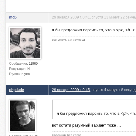
md5
29 января 2009 г. 0:41
, спустя 13 минут 22 секу
я бы предложил парсить то, что в <p>, <h..> 
все умрут, а я изумруд
Сообщения:
11960
Репутация:
N
Группа:
в ухо
phpdude
29 января 2009 г. 0:45
, спустя 4 минуты 8 секунд
я бы предложил парсить то, что в <p>, <h..
вот кстати разумный вариант тоже …
Сапожник без сапог