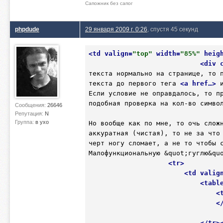
Сапожник без сапог
phpdude
29 января 2009 г. 0:26
, спустя 45 секунд
<
td
valign
=
"top"
width
=
"85%"
heig
<
div
текста нормально на странице, то п
текста до первого тега 
<
a
href
…>
 
Если условие не оправдалось, то пр
подобная проверка на кол-во симво
Сообщения:
26646
Репутация:
N
Группа:
в ухо
Но вообще как по мне, то очь сложн
аккуратная (чистая), то не за что 
черт ногу сломает, а не то чтобы 
Малофункциональную &quot;гуглю&qu
<
tr
>
<
td
valig
<
tabl
<
<
</
tr
>