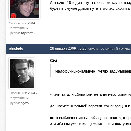
А насчет 10 в див - тут не совсем так, пото
будет в случае дивов путать логику скрипта
Сообщения:
2284
Репутация:
N
Группа:
Адекваты
phpdude
29 января 2009 г. 0:26
, спустя 10 минут 8 секунд
Givi
,
Малофункциональную "гуглю"задумывае
Сообщения:
26646
утилитку для сбора контента по некоторым 
Репутация:
N
Группа:
в ухо
да. насчет школьной верстки это пиздец. я в 
пото выбираю жирные абзацы из текста, жырны
эти абзацы уже текст :) может так и поступл