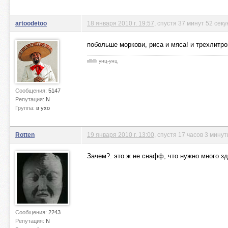
artoodetoo
18 января 2010 г. 19:57
, спустя 37 минут 52 сек
побольше моркови, риса и мяса! и трехлитро
ιιlllιlllι унц-унц
Сообщения:
5147
Репутация:
N
Группа:
в ухо
Rotten
19 января 2010 г. 13:00
, спустя 17 часов 3 мину
Зачем?. это ж не снафф, что нужно много зд
Сообщения:
2243
Репутация:
N