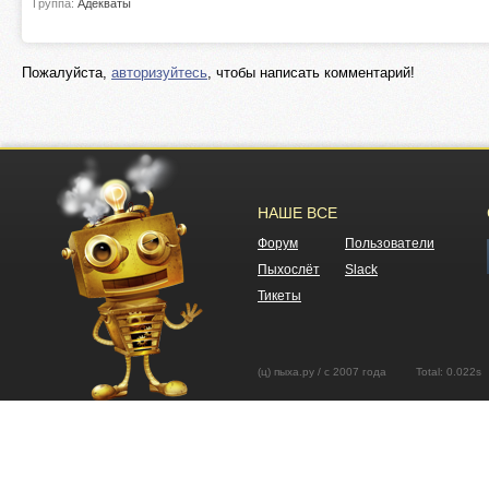
Группа:
Адекваты
Пожалуйста,
авторизуйтесь
, чтобы написать комментарий!
НАШЕ ВСЕ
Форум
Пользователи
Пыхослёт
Slack
Тикеты
(ц) пыха.ру / с 2007 года Total: 0.02