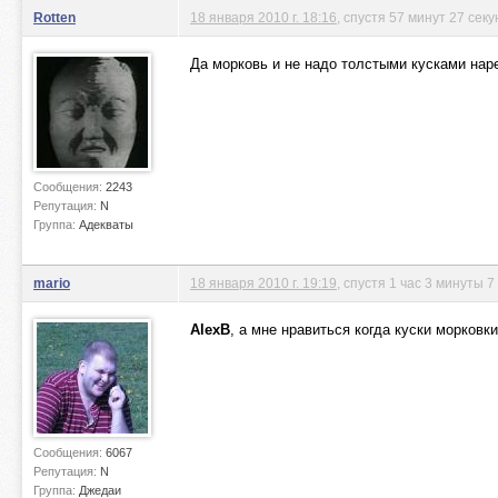
Rotten
18 января 2010 г. 18:16
, спустя 57 минут 27 секу
Да морковь и не надо толстыми кусками наре
Сообщения:
2243
Репутация:
N
Группа:
Адекваты
mario
18 января 2010 г. 19:19
, спустя 1 час 3 минуты 7
AlexB
, а мне нравиться когда куски морков
Сообщения:
6067
Репутация:
N
Группа:
Джедаи