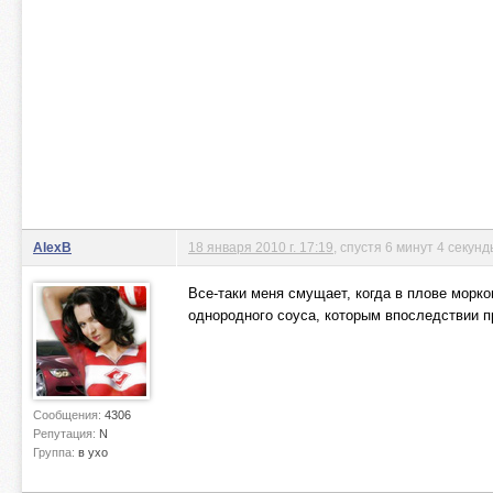
AlexB
18 января 2010 г. 17:19
, спустя 6 минут 4 секун
Все-таки меня смущает, когда в плове морк
однородного соуса, которым впоследствии п
Сообщения:
4306
Репутация:
N
Группа:
в ухо