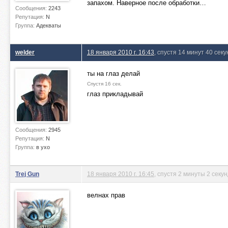
запахом. Наверное после обработки…
Сообщения:
2243
Репутация:
N
Группа:
Адекваты
welder
18 января 2010 г. 16:43
, спустя 14 минут 40 секу
ты на глаз делай
Спустя 16 сек.
глаз прикладывай
Сообщения:
2945
Репутация:
N
Группа:
в ухо
Trej Gun
18 января 2010 г. 16:45
, спустя 2 минуты 2 секу
велнах прав