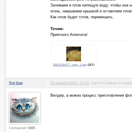
Заливаем в плов кипящую воду, чтобы она н
огонь, накрываем крышкой и оставляем плов 
Как плов будет готов, перемешать.
Точим:
Приятного Аппетита!
DSC016477_copy_1.jpg
(
117
)
Trej Gun
26 января 2009 г. 11:35
, спустя 10 минут 6 секун
Велдер, а можно процесс приготовления фотк
Сообщения:
5305