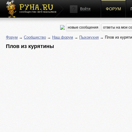
ФОРУМ
Войти
сообщество веб-маньяков
новые сообщения
ответы на мои 
Форум
→
Сообщество
→
Наш форум
→
Пыхокухня
→ Плов из курят
Плов из курятины