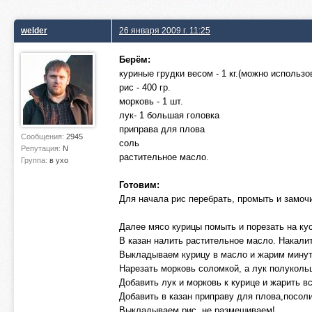
welder
26 января 2009 г. 11:25
Берём:
куриные грудки весом - 1 кг.(можно использо
рис - 400 гр.
морковь - 1 шт.
лук- 1 большая головка
приправа для плова
Сообщения:
2945
соль
Репутация:
N
растительное масло.
Группа:
в ухо
Готовим:
Для начала рис перебрать, промыть и замоч
Далее мясо курицы помыть и порезать на кус
В казан налить растительное масло. Накалит
Выкладываем курицу в масло и жарим минут
Нарезать морковь соломкой, а лук полуколь
Добавить лук и морковь к курице и жарить в
Добавить в казан приправу для плова,посол
Выкладываем рис, не размешиваем!