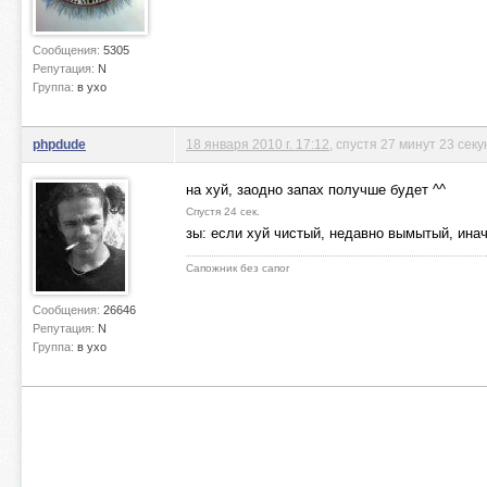
Сообщения:
5305
Репутация:
N
Группа:
в ухо
phpdude
18 января 2010 г. 17:12
, спустя 27 минут 23 сек
на хуй, заодно запах получше будет ^^
Спустя 24 сек.
зы: если хуй чистый, недавно вымытый, ин
Сапожник без сапог
Сообщения:
26646
Репутация:
N
Группа:
в ухо