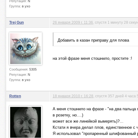
Репутация:
N
Группа:
в ухо
Trej Gun
26 января 2009 г. 11:36
, спустя 1 минуту 28 секу
Добавить в казан приправу для плова
на этой фразе меня стошнило, простите :!
Сообщения:
5305
Репутация:
N
Группа:
в ухо
Rotten
18 января 2010 г. 16:28
, спустя 357 дней 4 часа
А меня стошнило на фразе - "на два пальца 
в розетку, но….)
может все же линейкой вымерять)?…
Кстати я вчера делал плов, единственное с 
Я использовал "пропаренный шлифованный ри