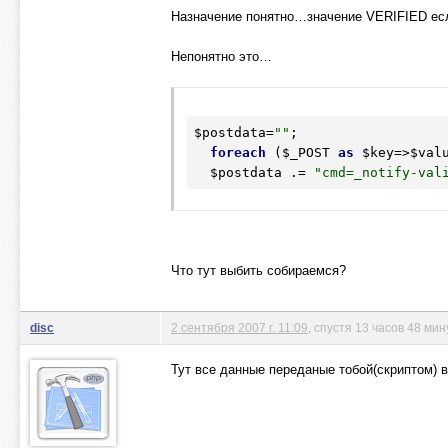
Назначение понятно…значение VERIFIED есл
Непонятно это…
$postdata
=
""
;

foreach
 (
$_POST
as
$key
=>
$val
$postdata
 .= 
"cmd=_notify-val
Что тут выбить собираемся?
disc
2 сентября 2007 г. 11:09
, спустя 13 часов 48 ми
Тут все данные переданые тобой(скриптом) 