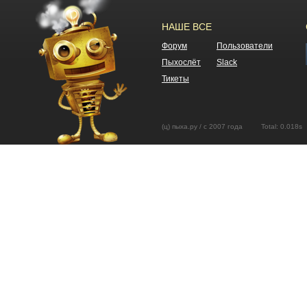
НАШЕ ВСЕ
Форум
Пользователи
Пыхослёт
Slack
Тикеты
(ц) пыха.ру / с 2007 года Total: 0.01