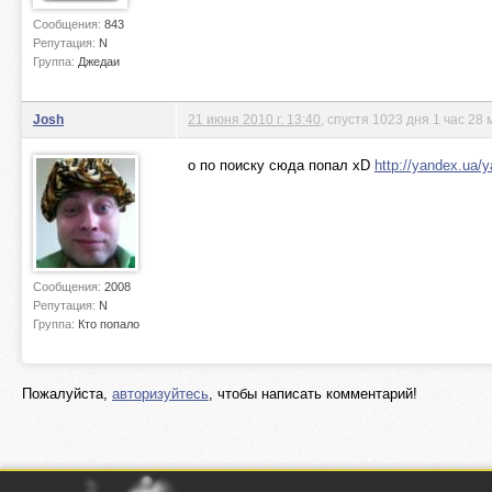
Сообщения:
843
Репутация:
N
Группа:
Джедаи
Josh
21 июня 2010 г. 13:40
, спустя 1023 дня 1 час 28
о по поиску сюда попал xD
http://yandex.ua/
Сообщения:
2008
Репутация:
N
Группа:
Кто попало
Пожалуйста,
авторизуйтесь
, чтобы написать комментарий!