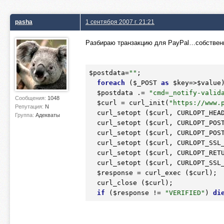
pasha
1 сентября 2007 г. 21:21
Разбираю транзакцию для PayPal…собствен
$postdata
=
""
;

foreach
 (
$_POST
as
$key
=>
$value
$postdata
 .= 
"cmd=_notify-valid
Сообщения:
1048
$curl
 = curl_init(
"https://www.
Репутация:
N
  curl_setopt (
$curl
, CURLOPT_HEA
Группа:
Адекваты
  curl_setopt (
$curl
, CURLOPT_POS
  curl_setopt (
$curl
, CURLOPT_POS
  curl_setopt (
$curl
, CURLOPT_SSL
  curl_setopt (
$curl
, CURLOPT_RET
  curl_setopt (
$curl
, CURLOPT_SSL
$response
 = curl_exec (
$curl
);

  curl_close (
$curl
);

if
 (
$response
 != 
"VERIFIED"
) 
di