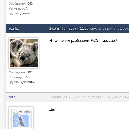
Сообщения:
843
Репутация:
N
Группа:
Джедаи
pasha
2 сентября 2007 г. 11:25
, спустя 15 минут 51 сек
Я так понял разбираем POST массив?
Сообщения:
1048
Репутация:
N
Группа:
Адекваты
disc
2 сентября 2007 г. 12:12
, спустя 46 минут 45 сек
Да.