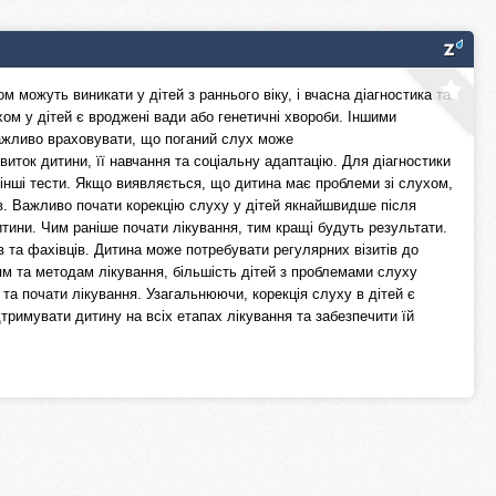
м можуть виникати у дітей з раннього віку, і вчасна діагностика та
ом у дітей є вроджені вади або генетичні хвороби. Іншими
ажливо враховувати, що поганий слух може
ток дитини, її навчання та соціальну адаптацію. Для діагностики
 інші тести. Якщо виявляється, що дитина має проблеми зі слухом,
оїв. Важливо почати корекцію слуху у дітей якнайшвидше після
ини. Чим раніше почати лікування, тим кращі будуть результати.
в та фахівців. Дитина може потребувати регулярних візитів до
ям та методам лікування, більшість дітей з проблемами слуху
а почати лікування. Узагальнюючи, корекція слуху в дітей є
римувати дитину на всіх етапах лікування та забезпечити їй