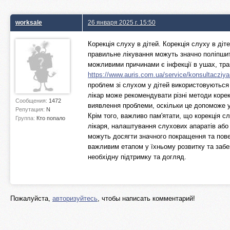
worksale
26 января 2025 г. 15:50
Корекція слуху в дітей. Корекція слуху в діт
правильне лікування можуть значно поліпшит
можливими причинами є інфекції в ушах, тр
https://www.auris.com.ua/service/konsultacziya
проблем зі слухом у дітей використовуються 
лікар може рекомендувати різні методи корек
Сообщения:
1472
виявлення проблеми, оскільки це допоможе у
Репутация:
N
Крім того, важливо пам'ятати, що корекція с
Группа:
Кто попало
лікаря, налаштування слухових апаратів або 
можуть досягти значного покращення та пове
важливим етапом у їхньому розвитку та забе
необхідну підтримку та догляд.
Пожалуйста,
авторизуйтесь
, чтобы написать комментарий!