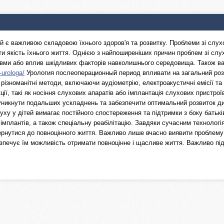
ей є важливою складовою їхнього здоров'я та розвитку. Проблеми зі слухо
и якість їхнього життя. Однією з найпоширеніших причин проблем зі слух
авми або вплив шкідливих факторів навколишнього середовища. Також в
-urologa/
Урология послеоперационный период впливати на загальний розви
різноманітні методи, включаючи аудіометрію, електроакустичні емісії та
ції, такі як носіння слухових апаратів або імплантація слухових пристр
никнути подальших ускладнень та забезпечити оптимальний розвиток дит
луху у дітей вимагає постійного спостереження та підтримки з боку батькі
імплантів, а також спеціальну реабілітацію. Завдяки сучасним технологі
рнутися до повноцінного життя. Важливо лише вчасно виявити проблему т
зпечує їм можливість отримати повноцінне і щасливе життя. Важливо підт