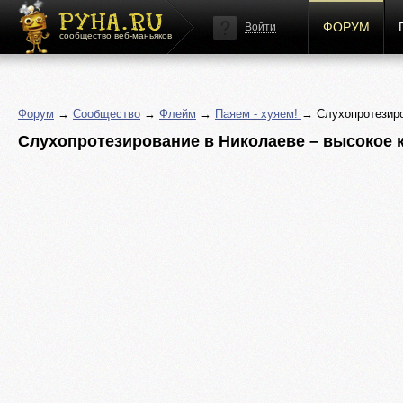
ФОРУМ
Войти
сообщество веб-маньяков
Форум
→
Сообщество
→
Флейм
→
Паяем - хуяем!
→ Слухопротезиро
Слухопротезирование в Николаеве – высокое к