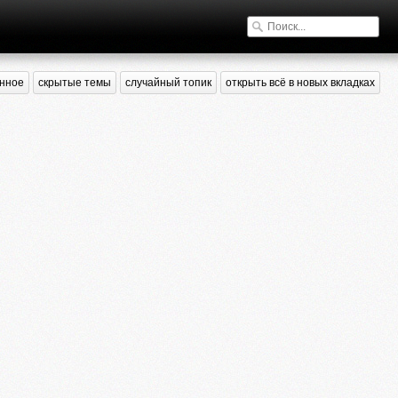
нное
скрытые темы
случайный топик
открыть всё в новых вкладках