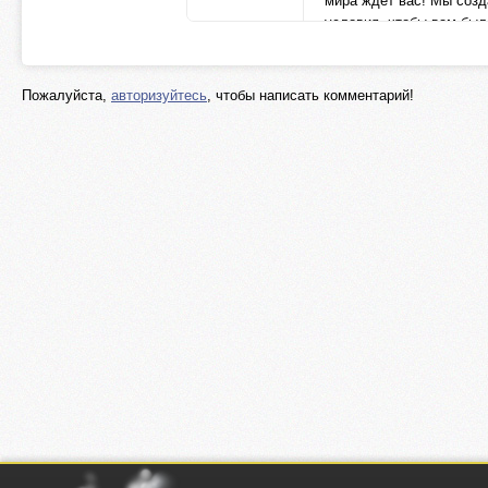
мира ждет вас! Мы соз
условия, чтобы вам был
и приятно наслаждатьс
любимыми хитами. Наш
ваш путеводитель
Пожалуйста,
авторизуйтесь
, чтобы написать комментарий!
muzdam.net