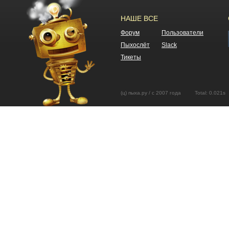
НАШЕ ВСЕ
Форум
Пользователи
Пыхослёт
Slack
Тикеты
(ц) пыха.ру / с 2007 года Total: 0.02