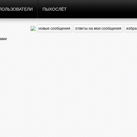
ПОЛЬЗОВАТЕЛИ
ПЫХОСЛЁТ
новые сообщения
ответы на мои сообщения
избра
сами