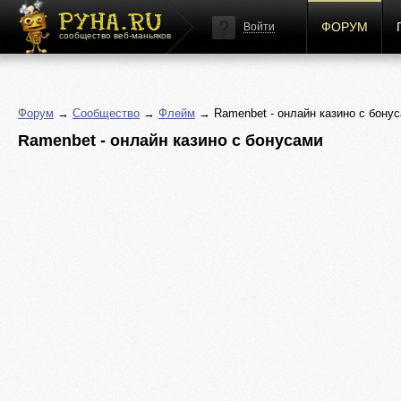
ФОРУМ
Войти
сообщество веб-маньяков
Форум
→
Сообщество
→
Флейм
→ Ramenbet - онлайн казино с бону
Ramenbet - онлайн казино с бонусами