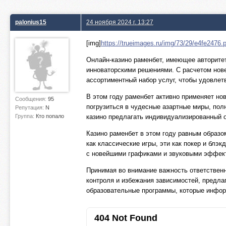
palonius15
24 ноября 2024 г. 13:27
[img]
https://trueimages.ru/img/73/29/e4fe2476.
Онлайн-казино раменбет, имеющее авторитет
инноваторскими решениями. С расчетом нове
ассортиментный набор услуг, чтобы удовле
В этом году раменбет активно применяет но
Сообщения:
95
погрузиться в чудесные азартные миры, пол
Репутация:
N
Группа:
Кто попало
казино предлагать индивидуализированный о
Казино раменбет в этом году равным образо
как классические игры, эти как покер и блэ
с новейшими графиками и звуковыми эффект
Принимая во внимание важность ответственн
контроля и избежания зависимостей, предла
образовательные программы, которые инфор
404 Not Found