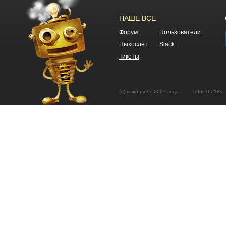
НАШЕ ВСЕ
Форум
Пользователи
Пыхослёт
Slack
Тикеты
(ц) пыха.ру / с 2007 года Total: 0.01