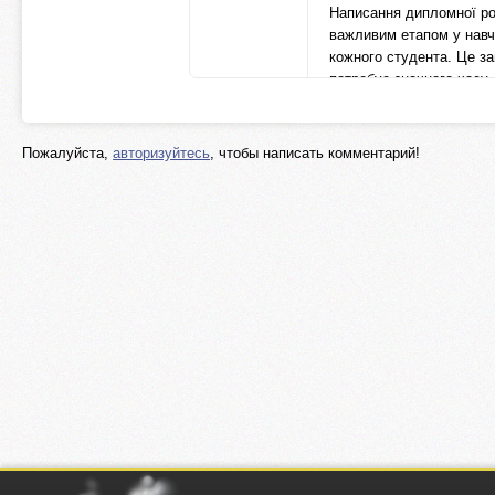
Написання дипломної ро
важливим етапом у навч
кожного студента. Це з
потребує значного часу,
та знань. Але що робит
...
legko-v-uchebe.com
Пожалуйста,
авторизуйтесь
, чтобы написать комментарий!