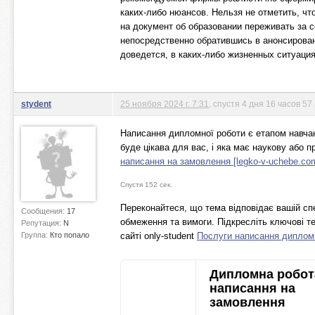
каких-либо нюансов. Нельзя не отметить, ч
на документ об образовании переживать за 
непосредственно обратившись в анонсирова
доведется, в каких-либо жизненных ситуация
stydent
25 ноября 2024 г. 7:31
, спустя 4 дня 16 часов 57
Написання дипломної роботи є етапом навчання
буде цікава для вас, і яка має наукову або п
написання на замовлення [legko-v-uchebe.co
Спустя 152 сек.
Переконайтеся, що тема відповідає вашій сп
Сообщения:
17
обмеження та вимоги. Підкресліть ключові те
Репутация:
N
Группа:
Кто попало
сайті only-student
Послуги написання дипломни
Дипломна робот
написання на
замовлення