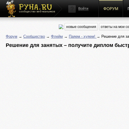
ФОРУМ
Войти
сообщество веб-маньяков
новые сообщения
ответы на мои 
Форум
→
Сообщество
→
Флейм
→
Паяем - хуяем!
→ Решение для за
Решение для занятых – получите диплом быст