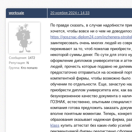
worksale
20 ноября 2024 г. 14:33
По правде сказать, в случае надобности пр
хочется, чтобы вовсе ни о чем не доводило
https://gosznac-diplom24.com/inzhenera-stroite
заинтересовать очень многих людей из совр
переживают за то, чтоб пожелав приобрести 
некоторой суммы денег. По сути для этого 
Сообщения:
1472
оформление дипломов университетов и атте
Репутация:
N
людей, прочесть которые подавно не дилем
Группа:
Кто попало
предостаточно отправиться на основной пор
компетентной фирмы, чтобы возможно было 
обучении по отдельности. Еще, зачастую на
приобрести диплом университета или, как ва
безукоризненное качество документа о нали
ГОЗНАК, естественно, опытными специалиста
компания готова предложить заказать докум
вполне понятным моментам. Теперь, конкрет
образования оказывает надежная фирма, раз
klass
купить аттестат без каких-либо усили
рекомендуемой фирмы реалистично сформиро