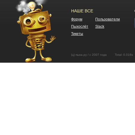
НАШЕ ВСЕ
Форум
Пользователи
Пыхослёт
Slack
Тикеты
(ц) пыха.ру / с 2007 года Total: 0.01