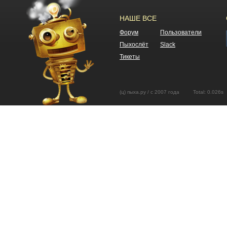
НАШЕ ВСЕ
Форум
Пользователи
Пыхослёт
Slack
Тикеты
(ц) пыха.ру / с 2007 года Total: 0.02