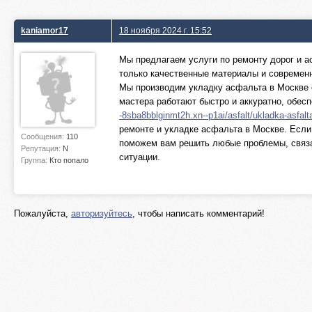
kaniamor17
18 ноября 2024 г. 15:52
Мы предлагаем услуги по ремонту дорог и 
только качественные материалы и современн
Мы производим укладку асфальта в Москве 
мастера работают быстро и аккуратно, обесп
-8sba8bblginmt2h.xn--p1ai/asfalt/ukladka-asfalta
ремонте и укладке асфальта в Москве. Если
Сообщения:
110
поможем вам решить любые проблемы, связ
Репутация:
N
ситуации.
Группа:
Кто попало
Пожалуйста,
авторизуйтесь
, чтобы написать комментарий!