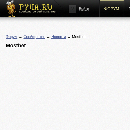
ФОРУМ
Войти
сообщество веб-маньяков
Форум
→
Сообщество
→
Новости
→ Mostbet
Mostbet