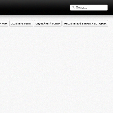
нное
скрытые темы
случайный топик
открыть всё в новых вкладках