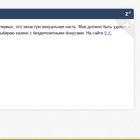
первых, это зачастую визуальная часть. Мне должно быть удобно и
выбираю казино с бездепозитными бонусами. На сайте
Б.К.